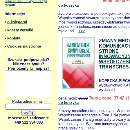
cena 38,00 zł
nowościach z wybranego
tematu
do koszyka
Życie wartościowe w perspektywie aksjolo
Informacje:
Współczesność stwarza niespotykane do
•
o księgarni
możliwości rozwoju, urzeczywistniania twó
jednostki, a jednocześnie niesie ze sobą 
•
koszty wysyłki
życia, od...
>>>
•
kontakt
ZMIANY MEDI
KOMUNIKAC
•
Cookies na stronie
STRONĘ
INNOWACYJN
Szukasz podpowiedzi?
WSPÓŁCZES
Nie znasz tytułu?
TRANSGRESJ
Pomożemy Ci, napisz!
KOPECKA-PIECH 
wydawnictwo:
KA
wydanie I
Twoja cena 37,42 zł
cena netto:
39.39
Podaj adres e-mail:
do koszyka
Zmiany medialne i komunikacyjne W stron
Współczesne transgresje Tom 1 Na pierws
możesz też zadzwonić
Współczesne Transgresje, zatytułowany Z
+48 512 994 090
komunikacyjne. W stronę innowacyjnościi, 
prace polskich...
>>>