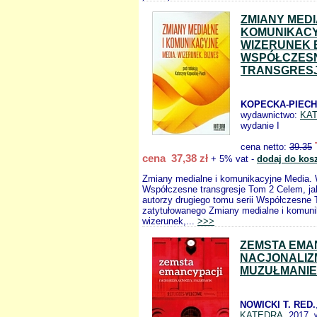
ZMIANY MEDI
KOMUNIKACY
WIZERUNEK 
WSPÓŁCZES
TRANSGRESJ
KOPECKA-PIECH 
wydawnictwo:
KA
wydanie I
cena netto:
39.35
cena 37,38 zł
+ 5% vat -
dodaj do kos
Zmiany medialne i komunikacyjne Media. 
Współczesne transgresje Tom 2 Celem, jak
autorzy drugiego tomu serii Współczesne 
zatytułowanego Zmiany medialne i komuni
wizerunek,...
>>>
ZEMSTA EMA
NACJONALIZ
MUZUŁMANIE
NOWICKI T. RED.
KATEDRA
, 2017, 