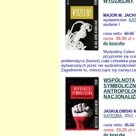
WYDZIELINY
MAJOR M. JACH
wydawnictwo:
KA
wydanie I
cena netto:
40.00
cena 38,00 zł
+ 
do koszyka
Wydzieliny Celem t
przyjrzenie się sz
problematyce (historii) ciała człowieka po
wytwarzanych przez nie wydzielin/płynów/s
Zagadnienie to, mieszczące się zazwyczaj
WSPÓLNOTA
SYMBOLICZN
ANTROPOLOG
NACJONALI
JASKUŁOWSKI K
KATEDRA
, 2012,
cena netto:
35.00
cena 33,25 zł
+ 
do koszyka