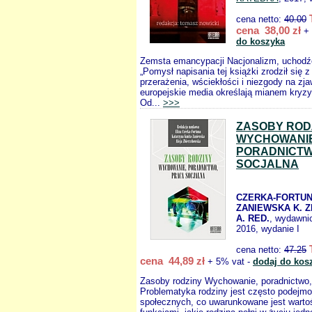
cena netto:
40.00
cena 38,00 zł
+ 
do koszyka
Zemsta emancypacji Nacjonalizm, uchodź
„Pomysł napisania tej książki zrodził się z
przerażenia, wściekłości i niezgody na zja
europejskie media określają mianem kryz
Od...
>>>
ZASOBY ROD
WYCHOWANI
PORADNICT
SOCJALNA
CZERKA-FORTUNA
ZANIEWSKA K. 
A. RED.
, wydawni
2016, wydanie I
cena netto:
47.25
cena 44,89 zł
+ 5% vat -
dodaj do kos
Zasoby rodziny Wychowanie, poradnictwo,
Problematyka rodziny jest często podej
społecznych, co uwarunkowane jest warto