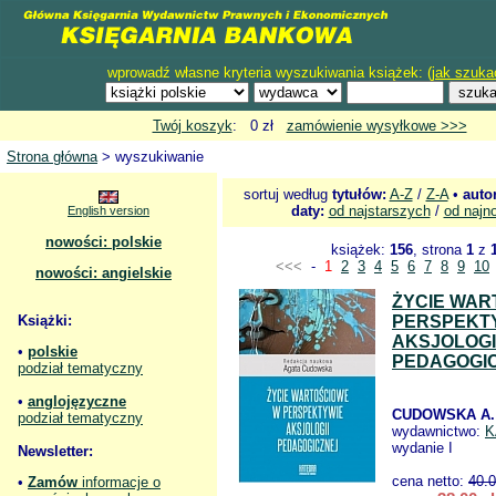
wprowadź własne kryteria wyszukiwania książek: (
jak szuka
Twój koszyk
: 0 zł
zamówienie wysyłkowe >>>
Strona główna
> wyszukiwanie
sortuj według
tytułów:
A-Z
/
Z-A
•
auto
daty:
od najstarszych
/
od najn
English version
nowości: polskie
książek:
156
, strona
1
z
<<<
-
1
2
3
4
5
6
7
8
9
10
nowości: angielskie
ŻYCIE WAR
Książki:
PERSPEKT
AKSJOLOGI
•
polskie
PEDAGOGI
podział tematyczny
•
anglojęzyczne
CUDOWSKA A.
podział tematyczny
wydawnictwo:
K
wydanie I
Newsletter:
cena netto:
40.
•
Zamów
informacje o