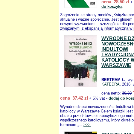
cena 28,50 zł
+ 
do koszyka
Zagrożenia ze strony mediów „Książka po
aktualne i ważne społecznie. Jest głosem
nowymi wyzwaniami – szczególnie dla ped
związanymi z ekspansją informatyczną w 
WYRODNE DZ
NOWOCZESN
INDULTOWI
TRADYCJONA
KATOLICCY 
WARSZAWIE
BERTRAM Ł.
, wy
KATEDRA
, 2016, 
cena netto:
39.39
cena 37,42 zł
+ 5% vat -
dodaj do kos
Wyrodne dzieci nowoczesności Indultowi tr
katoliccy w Warszawie Celem książki jest 
obrazu przedstawicieli specyficznego nurt
współczesnego katolicyzmu, który określo
terminem „...
>>>