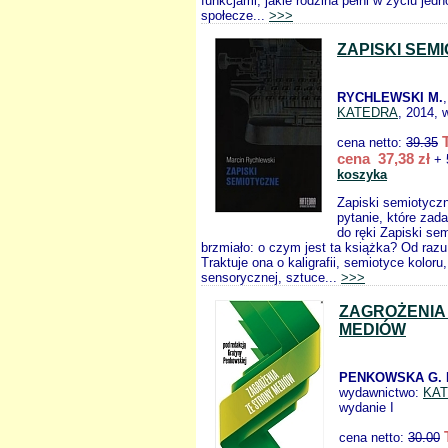
funkcjami, jakie rodzina pełni w życiu jedno
społecze...
>>>
ZAPISKI SEM
RYCHLEWSKI M.
KATEDRA
, 2014, 
cena netto:
39.35
cena 37,38 zł
+ 
koszyka
Zapiski semiotycz
pytanie, które zada
do ręki Zapiski se
brzmiało: o czym jest ta książka? Od raz
Traktuje ona o kaligrafii, semiotyce koloru
sensorycznej, sztuce...
>>>
ZAGROŻENIA
MEDIÓW
PENKOWSKA G. 
wydawnictwo:
KA
wydanie I
cena netto:
30.00