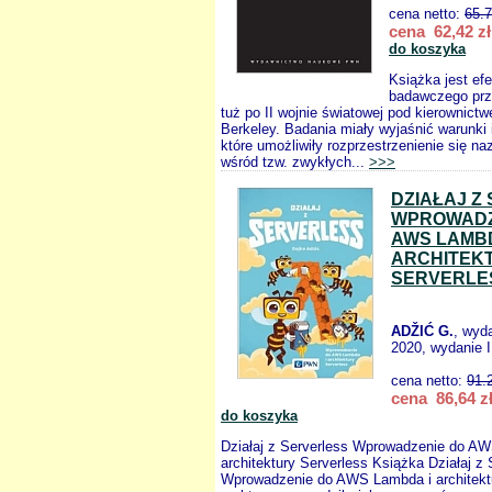
cena netto:
65.
cena 62,42 zł
do koszyka
Książka jest ef
badawczego pr
tuż po II wojnie światowej pod kierownict
Berkeley. Badania miały wyjaśnić warunki i
które umożliwiły rozprzestrzenienie się n
wśród tzw. zwykłych...
>>>
DZIAŁAJ Z
WPROWADZ
AWS LAMBD
ARCHITEK
SERVERLE
ADŽIĆ G.
, wyd
2020, wydanie I
cena netto:
91.
cena 86,64 z
do koszyka
Działaj z Serverless Wprowadzenie do A
architektury Serverless Książka Działaj z 
Wprowadzenie do AWS Lambda i architektu