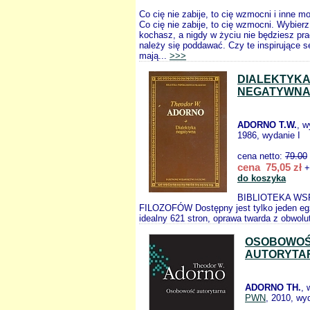
Co cię nie zabije, to cię wzmocni i inne 
Co cię nie zabije, to cię wzmocni. Wybierz
kochasz, a nigdy w życiu nie będziesz pra
należy się poddawać. Czy te inspirujące s
mają...
>>>
DIALEKTYK
NEGATYWN
ADORNO T.W.
, 
1986, wydanie I
cena netto:
79.00
cena 75,05 zł
+
do koszyka
BIBLIOTEKA W
FILOZOFÓW Dostępny jest tylko jeden eg
idealny 621 stron, oprawa twarda z obwolu
OSOBOWO
AUTORYTA
ADORNO TH.
, 
PWN
, 2010, wy