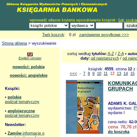
wprowadź własne kryteria wyszukiwania książek: (
jak szuka
Twój koszyk
: 0 zł
zamówienie wysyłkowe >>>
Strona główna
> wyszukiwanie
sortuj według
tytułów:
A-Z
/
Z-A
•
auto
daty:
od najstarszych
/
od najn
English version
nowości: polskie
książek:
4559
, strona
12
z
<<<
-
7
8
9
10
11
12
13
14
15
nowości: angielskie
KOMUNIKA
Książki:
GRUPACH
•
polskie
podział tematyczny
ADAMS K. GAL
wydawnictwo:
P
•
anglojęzyczne
wydanie I
podział tematyczny
cena netto:
82.9
Newsletter:
cena 78,76 zł
do koszyka
•
Zamów
informacje o