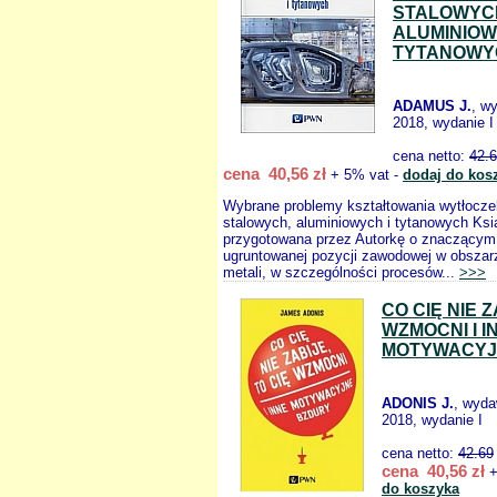
STALOWYC
ALUMINIOW
TYTANOWY
ADAMUS J.
, w
2018, wydanie I
cena netto:
42.
cena 40,56 zł
+ 5% vat -
dodaj do kos
Wybrane problemy kształtowania wytłocze
stalowych, aluminiowych i tytanowych Ksi
przygotowana przez Autorkę o znaczącym 
ugruntowanej pozycji zawodowej w obszar
metali, w szczególności procesów...
>>>
CO CIĘ NIE Z
WZMOCNI I I
MOTYWACYJ
ADONIS J.
, wyd
2018, wydanie I
cena netto:
42.69
cena 40,56 zł
+
do koszyka