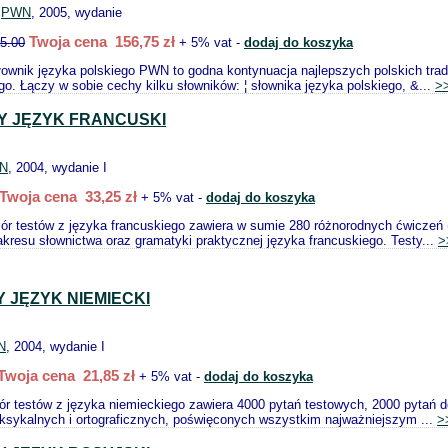
:
PWN
, 2005, wydanie
Twoja cena 156,75 zł
5.00
+ 5% vat -
dodaj do koszyka
łownik języka polskiego PWN to godna kontynuacja najlepszych polskich trad
o. Łączy w sobie cechy kilku słowników: ¦ słownika języka polskiego, &...
>
Y JĘZYK FRANCUSKI
N
, 2004, wydanie I
Twoja cena 33,25 zł
+ 5% vat -
dodaj do koszyka
ór testów z języka francuskiego zawiera w sumie 280 różnorodnych ćwiczeń
kresu słownictwa oraz gramatyki praktycznej języka francuskiego. Testy...
>
 JĘZYK NIEMIECKI
N
, 2004, wydanie I
Twoja cena 21,85 zł
+ 5% vat -
dodaj do koszyka
r testów z języka niemieckiego zawiera 4000 pytań testowych, 2000 pytań d
ksykalnych i ortograficznych, poświęconych wszystkim najważniejszym ...
>