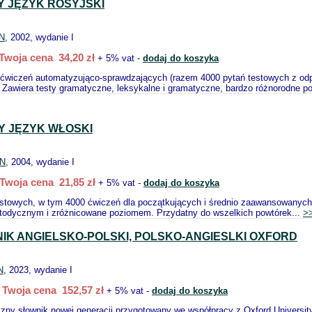
Y JĘZYK ROSYJSKI
N
, 2002, wydanie I
Twoja cena 34,20 zł
+ 5% vat -
dodaj do koszyka
i ćwiczeń automatyzująco-sprawdzających (razem 4000 pytań testowych z od
awiera testy gramatyczne, leksykalne i gramatyczne, bardzo różnorodne po
Y JĘZYK WŁOSKI
N
, 2004, wydanie I
Twoja cena 21,85 zł
+ 5% vat -
dodaj do koszyka
estowych, w tym 4000 ćwiczeń dla początkujących i średnio zaawansowanych. 
odycznym i zróżnicowane poziomem. Przydatny do wszelkich powtórek...
>
IK ANGIELSKO-POLSKI, POLSKO-ANGIESLKI OXFORD
N
, 2023, wydanie I
Twoja cena 152,57 zł
+ 5% vat -
dodaj do koszyka
zny słownik nowej generacji przygotowany we współpracy z Oxford Universit