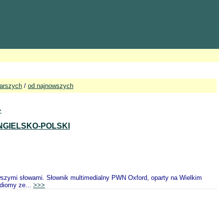
tarszych
/
od najnowszych
>
NGIELSKO-POLSKI
owszymi słowami. Słownik multimedialny PWN Oxford, oparty na Wielkim
idiomy ze...
>>>