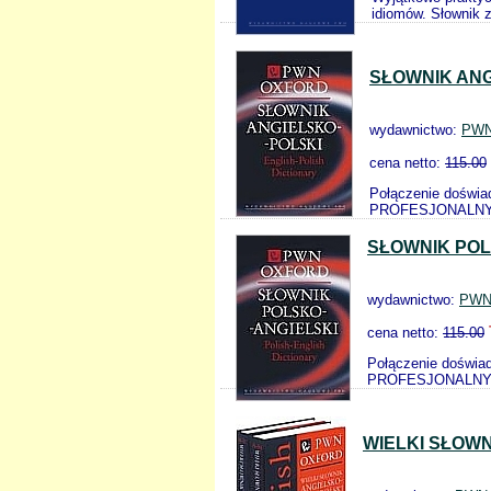
idiomów. Słownik z
SŁOWNIK AN
wydawnictwo:
PW
cena netto:
115.00
Połączenie doświad
PROFESJONALNY, b
SŁOWNIK POL
wydawnictwo:
PW
cena netto:
115.00
Połączenie doświad
PROFESJONALNY, b
WIELKI SŁOWN