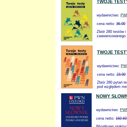
TWOJE TEST
wydawnictwo:
PW
cena netto:
36.00
Zbiór 280 testów 
zaawansowanego. Z
TWOJE TEST
wydawnictwo:
PW
cena netto:
23.00
Zbiór 280 pytań t
pod względem met
NOWY SŁOWN
wydawnictwo:
PW
cena netto:
160.60
Wyjątkowo praktyc