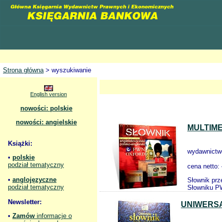
Strona główna
> wyszukiwanie
English version
nowości: polskie
nowości: angielskie
MULTIME
Książki:
wydawnictw
•
polskie
podział tematyczny
cena netto:
•
anglojęzyczne
Słownik prz
podział tematyczny
Słowniku PW
Newsletter:
UNIWERSA
•
Zamów
informacje o