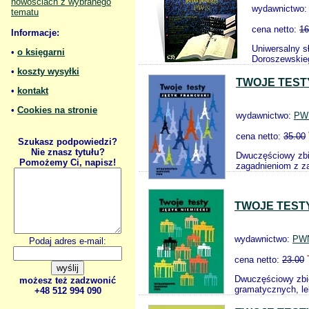
nowościach z wybranego
wydawnictwo
tematu
cena netto:
16
Informacje:
Uniwersalny s
•
o księgarni
Doroszewskieg
•
koszty wysyłki
TWOJE TEST
•
kontakt
•
Cookies na stronie
wydawnictwo:
PW
cena netto:
35.00
Szukasz podpowiedzi?
Nie znasz tytułu?
Dwuczęściowy zbi
Pomożemy Ci, napisz!
zagadnieniom z za
TWOJE TESTY
wydawnictwo:
PW
Podaj adres e-mail:
cena netto:
23.00
Dwuczęściowy zbió
możesz też zadzwonić
gramatycznych, le
+48 512 994 090