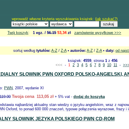
wprowadź własne kryteria wyszukiwania książek: (
jak szukać?
)
Twój koszyk
:
1 egz. /
56.15
53,34
zł
zamówienie wysyłkowe >>>
sortuj według
tytułów:
A-Z
/
Z-A
•
autorów:
A-Z
/
Z-A
•
daty:
od najs
książek:
4559
, strona
1
z
456
<<<
-
1
2
3
4
5
6
7
8
9
10
11
-
>>
DIALNY SŁOWNIK PWN OXFORD POLSKO-ANGIELSKI, A
o:
PWN
, 2007, wydanie XI
Twoja cena 113,05 zł
119.00
+ 5% vat -
dodaj do koszyka
edstawia najbardziej aktualny stan wiedzy o języku angielskim, wraz z najn
N Oxford, to ponad 600 000 znaczeń, typowe połączenia wyrazowe, frazy i 
LNY SŁOWNIK JĘZYKA POLSKIEGO PWN CD-ROM