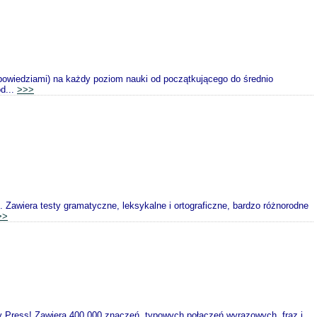
powiedziami) na każdy poziom nauki od początkującego do średnio
d...
>>>
Zawiera testy gramatyczne, leksykalne i ortograficzne, bardzo różnorodne
>>
y Press! Zawiera 400 000 znaczeń, typowych połączeń wyrazowych, fraz i