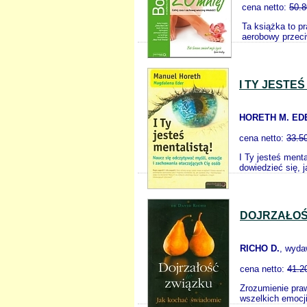
cena netto:
50.8
Ta książka to pr
aerobowy przeciw
I TY JESTE
HORETH M. ED
cena netto:
33.5
I Ty jesteś ment
dowiedzieć się, 
DOJRZAŁOŚ
RICHO D.
, wyda
cena netto:
41.2
Zrozumienie pra
wszelkich emocji