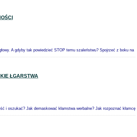
NOŚCI
l głowy. A gdyby tak powiedzieć STOP temu szaleństwu? Spojrzeć z boku na
SKIE ŁGARSTWA
ieść i oszukać? Jak demaskować kłamstwa werbalne? Jak rozpoznać kłamcę