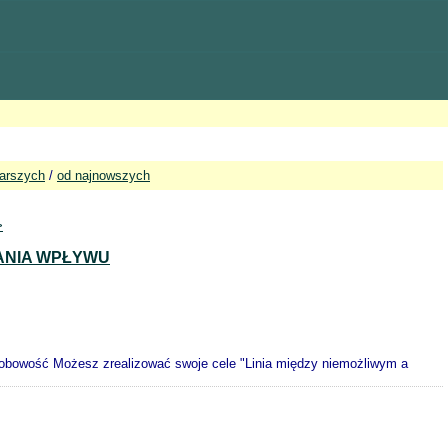
tarszych
/
od najnowszych
>
ANIA WPŁYWU
obowość Możesz zrealizować swoje cele "Linia między niemożliwym a