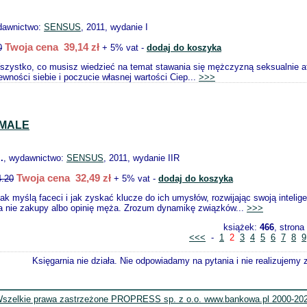
dawnictwo:
SENSUS
, 2011, wydanie I
Twoja cena 39,14 zł
0
+ 5% vat -
dodaj do koszyka
szystko, co musisz wiedzieć na temat stawania się mężczyzną seksualnie atra
wności siebie i poczucie własnej wartości Ciep...
>>>
MALE
.
, wydawnictwo:
SENSUS
, 2011, wydanie IIR
Twoja cena 32,49 zł
4.20
+ 5% vat -
dodaj do koszyka
jak myślą faceci i jak zyskać klucze do ich umysłów, rozwijając swoją inteli
a nie zakupy albo opinię męża. Zrozum dynamikę związków...
>>>
książek:
466
, strona
<<<
-
1
2
3
4
5
6
7
8
9
Księgarnia nie działa. Nie odpowiadamy na pytania i nie realizujemy
szelkie prawa zastrzeżone PROPRESS sp. z o.o. www.bankowa.pl 2000-20