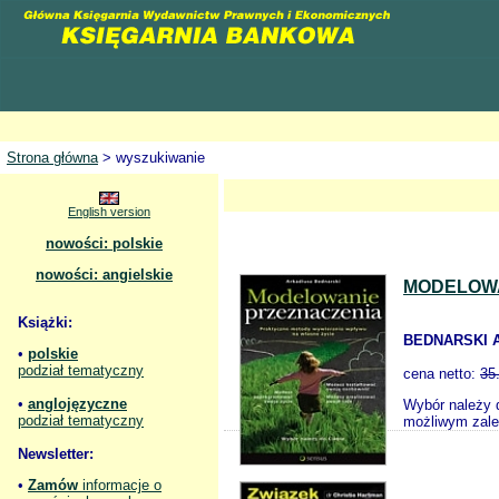
Strona główna
> wyszukiwanie
English version
nowości: polskie
nowości: angielskie
MODELOWA
Książki:
BEDNARSKI A
•
polskie
podział tematyczny
cena netto:
35
•
anglojęzyczne
Wybór należy 
podział tematyczny
możliwym zale
Newsletter:
•
Zamów
informacje o