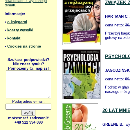
nowościach z wybranego
ZWIĄZEK 
tematu
Informacje:
HARTMAN C.
•
o księgarni
cena netto:
30
•
koszty wysyłki
Przejrzyj baga
gotowy na zobo
•
kontakt
•
Cookies na stronie
PSYCHOLO
Szukasz podpowiedzi?
Nie znasz tytułu?
Pomożemy Ci, napisz!
JAGODZIŃSK
cena netto:
89
Podróż w głąb 
naszego mózgu
Podaj adres e-mail:
20 LAT MN
możesz też zadzwonić
+48 512 994 090
GREENE B.
, w