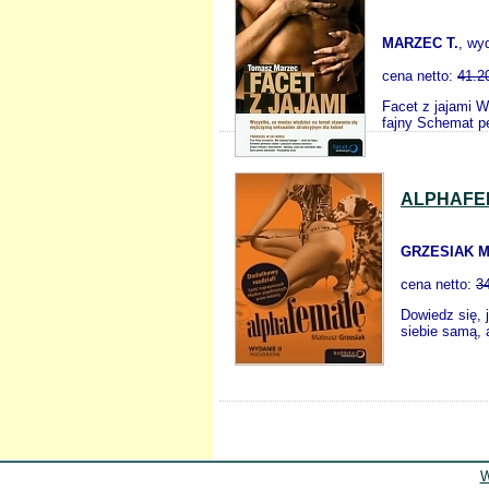
MARZEC T.
, wy
cena netto:
41.2
Facet z jajami W
fajny Schemat pe
ALPHAFE
GRZESIAK M
cena netto:
3
Dowiedz się, 
siebie samą, 
W