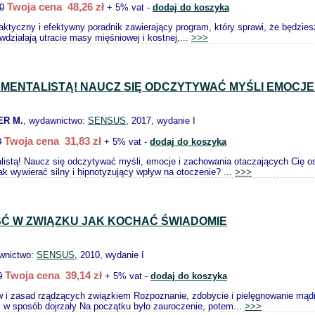
Twoja cena 48,26 zł
0
+ 5% vat -
dodaj do koszyka
aktyczny i efektywny poradnik zawierający program, który sprawi, że będziesz 
działają utracie masy mięśniowej i kostnej,...
>>>
Ś MENTALISTĄ! NAUCZ SIĘ ODCZYTYWAĆ MYŚLI EMOCJE
ER M.
, wydawnictwo:
SENSUS
, 2017, wydanie I
Twoja cena 31,83 zł
0
+ 5% vat -
dodaj do koszyka
alistą! Naucz się odczytywać myśli, emocje i zachowania otaczających Cię
jak wywierać silny i hipnotyzujący wpływ na otoczenie? ...
>>>
Ć W ZWIĄZKU JAK KOCHAĆ ŚWIADOMIE
wnictwo:
SENSUS
, 2010, wydanie I
Twoja cena 39,14 zł
0
+ 5% vat -
dodaj do koszyka
w i zasad rządzących związkiem Rozpoznanie, zdobycie i pielęgnowanie mądr
 w sposób dojrzały Na początku było zauroczenie, potem...
>>>