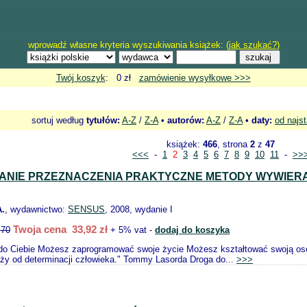
wprowadź własne kryteria wyszukiwania książek: (
jak szukać?
)
Twój koszyk
: 0 zł
zamówienie wysyłkowe >>>
sortuj według
tytułów:
A-Z
/
Z-A
•
autorów:
A-Z
/
Z-A
•
daty:
od najs
książek:
466
, strona
2
z
47
<<<
-
1
2
3
4
5
6
7
8
9
10
11
-
>>
NIE PRZEZNACZENIA PRAKTYCZNE METODY WYWIER
.
, wydawnictwo:
SENSUS
, 2008, wydanie I
Twoja cena 33,92 zł
.70
+ 5% vat -
dodaj do koszyka
do Ciebie Możesz zaprogramować swoje życie Możesz kształtować swoją os
ży od determinacji człowieka." Tommy Lasorda Droga do...
>>>