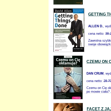
GETTING T
ALLEN D.
, wy
cena netto:
38.
Zawrotna szybk
swoje obowiązki
CZEMU ON 
DAN CRUM
, wy
cena netto:
28.7
Czemu on Cię ok
po mowie ciała?
FACET Z JA