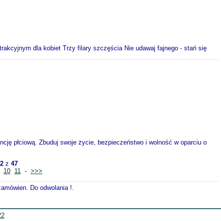
kcyjnym dla kobiet Trzy filary szczęścia Nie udawaj fajnego - stań się
gencję płciową. Zbuduj swoje życie, bezpieczeństwo i wolność w oparciu o
2
z
47
10
11
-
>>>
 zamówien. Do odwolania !.
22