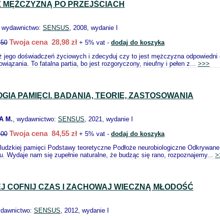
Z MĘŻCZYZNĄ PO PRZEJŚCIACH
, wydawnictwo:
SENSUS
, 2008, wydanie I
Twoja cena 28,98 zł
.50
+ 5% vat -
dodaj do koszyka
ż jego doświadczeń życiowych i zdecyduj czy to jest mężczyzna odpowiedni dl
wiązania. To fatalna partia, bo jest rozgoryczony, nieufny i pełen z...
>>>
GIA PAMIĘCI. BADANIA, TEORIE, ZASTOSOWANIA
A M.
, wydawnictwo:
SENSUS
, 2021, wydanie I
Twoja cena 84,55 zł
.00
+ 5% vat -
dodaj do koszyka
ludzkiej pamięci Podstawy teoretyczne Podłoże neurobiologiczne Odkrywane 
. Wydaje nam się zupełnie naturalne, że budząc się rano, rozpoznajemy...
>
IEJ COFNIJ CZAS I ZACHOWAJ WIECZNĄ MŁODOŚĆ
ydawnictwo:
SENSUS
, 2012, wydanie I