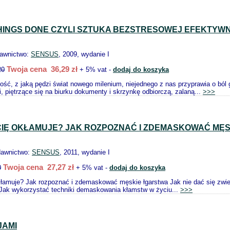
HINGS DONE CZYLI SZTUKA BEZSTRESOWEJ EFEKTYW
dawnictwo:
SENSUS
, 2009, wydanie I
Twoja cena 36,29 zł
20
+ 5% vat -
dodaj do koszyka
ość, z jaką pędzi świat nowego milenium, niejednego z nas przyprawia o bó
, piętrzące się na biurku dokumenty i skrzynkę odbiorczą, zalaną...
>>>
CIĘ OKŁAMUJE? JAK ROZPOZNAĆ I ZDEMASKOWAĆ MĘ
dawnictwo:
SENSUS
, 2011, wydanie I
Twoja cena 27,27 zł
0
+ 5% vat -
dodaj do koszyka
łamuje? Jak rozpoznać i zdemaskować męskie łgarstwa Jak nie dać się zw
 Jak wykorzystać techniki demaskowania kłamstw w życiu...
>>>
JAMI