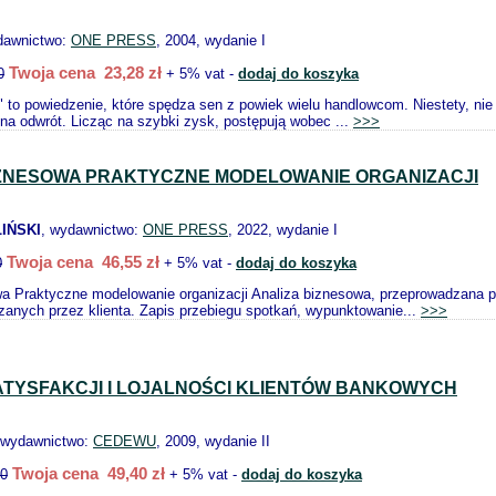
dawnictwo:
ONE PRESS
, 2004, wydanie I
Twoja cena 23,28 zł
0
+ 5% vat -
dodaj do koszyka
" to powiedzenie, które spędza sen z powiek wielu handlowcom. Niestety, nie
e na odwrót. Licząc na szybki zysk, postępują wobec ...
>>>
IZNESOWA PRAKTYCZNE MODELOWANIE ORGANIZACJI
IŃSKI
, wydawnictwo:
ONE PRESS
, 2022, wydanie I
Twoja cena 46,55 zł
0
+ 5% vat -
dodaj do koszyka
a Praktyczne modelowanie organizacji Analiza biznesowa, przeprowadzana p
anych przez klienta. Zapis przebiegu spotkań, wypunktowanie...
>>>
ATYSFAKCJI I LOJALNOŚCI KLIENTÓW BANKOWYCH
 wydawnictwo:
CEDEWU
, 2009, wydanie II
Twoja cena 49,40 zł
00
+ 5% vat -
dodaj do koszyka