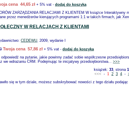
oja cena 44,65 zł
+ 5% vat -
dodaj do koszyka
W ZARZĄDZANIA RELACJAMI Z KLIENTEM W książce Interaktywny menedżer
ane przez menedżerów kierujących programami 1:1 w takich firmach, jak Xer
POŁECZNY W RELACJACH Z KLIENTAMI
ydawnictwo:
CEDEWU
, 2009, wydanie I
Twoja cena 57,86 zł
0
+ 5% vat -
dodaj do koszyka
 odpowiedź na pytanie, jakie powinny zadać sobie współczesne przedsiębiorst
az we wdrażaniu CRM. Podejmując te inicjatywy przedsiębiorstwa...
>>>
książek:
33
, strona
1
<<<
-
1
2
3
4
-
wiło się w tym dziale, możesz subskrybować nowości z tego działu podając s