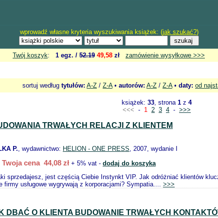
wprowadź własne kryteria wyszukiwania książek: (
jak szukać?
)
Twój koszyk
:
1 egz. /
52.19
49,58
zł
zamówienie wysyłkowe >>>
sortuj według
tytułów:
A-Z
/
Z-A
•
autorów:
A-Z
/
Z-A
•
daty:
od najs
książek:
33
, strona
1
z
4
<<<
-
1
2
3
4
-
>>>
UDOWANIA TRWAŁYCH RELACJI Z KLIENTEM
LKA P.
, wydawnictwo:
HELION - ONE PRESS
, 2007, wydanie I
Twoja cena 44,08 zł
+ 5% vat -
dodaj do koszyka
aki sprzedajesz, jest częścią Ciebie Instynkt VIP. Jak odróżniać klientów k
 firmy usługowe wygrywają z korporacjami? Sympatia....
>>>
AK DBAĆ O KLIENTA BUDOWANIE TRWAŁYCH KONTAK