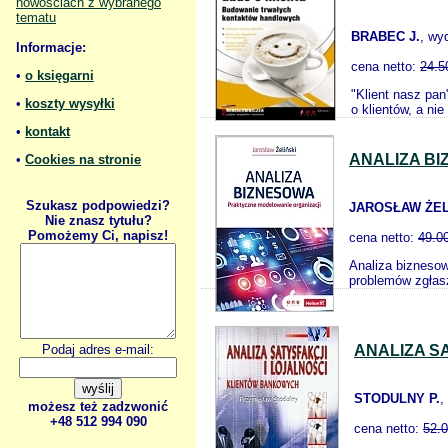
nowościach z wybranego
tematu
BRABEC J.
, wy
Informacje:
cena netto:
24.5
•
o księgarni
"Klient nasz pan
•
koszty wysyłki
o klientów, a ni
•
kontakt
ANALIZA B
•
Cookies na stronie
Szukasz podpowiedzi?
JAROSŁAW ŻEL
Nie znasz tytułu?
Pomożemy Ci, napisz!
cena netto:
49.0
Analiza biznesow
problemów zgłasz
Podaj adres e-mail:
ANALIZA S
STODULNY P.
,
możesz też zadzwonić
+48 512 994 090
cena netto:
52.