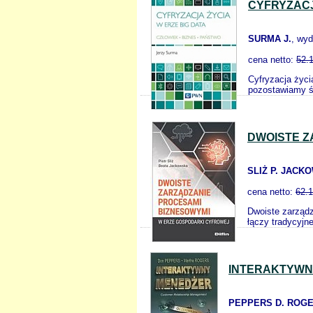
CYFRYZACJ
SURMA J.
, wy
cena netto:
52.
Cyfryzacja życi
pozostawiamy śl
DWOISTE Z
SLIŻ P. JACK
cena netto:
62.
Dwoiste zarządz
łączy tradycyjn
INTERAKTYWN
PEPPERS D. ROGE