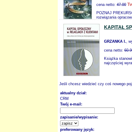
Tw
cena netto:
47.00
POZNAJ PREKURSORÓ
rozwiązania opracow
KAPITAŁ S
GRZANKA I.
, w
cena netto:
60.9
Książka stanowi
najczęściej wyr
Jeśli chcesz wiedzieć czy coś nowego poja
aktualny dział:
CRM
Twój e-mail:
zapisanie/wypisanie:
preferowany język: