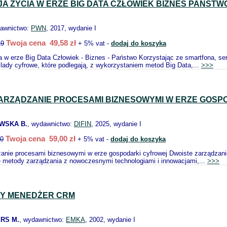
A ŻYCIA W ERZE BIG DATA CZŁOWIEK BIZNES PAŃSTW
dawnictwo:
PWN
, 2017, wydanie I
Twoja cena 49,58 zł
19
+ 5% vat -
dodaj do koszyka
a w erze Big Data Człowiek - Biznes - Państwo Korzystając ze smartfona, se
ady cyfrowe, które podlegają, z wykorzystaniem metod Big Data,...
>>>
ARZĄDZANIE PROCESAMI BIZNESOWYMI W ERZE GOSP
OWSKA B.
, wydawnictwo:
DIFIN
, 2025, wydanie I
Twoja cena 59,00 zł
10
+ 5% vat -
dodaj do koszyka
anie procesami biznesowymi w erze gospodarki cyfrowej Dwoiste zarządzanie
e metody zarządzania z nowoczesnymi technologiami i innowacjami,...
>>>
Y MENEDŻER CRM
RS M.
, wydawnictwo:
EMKA
, 2002, wydanie I