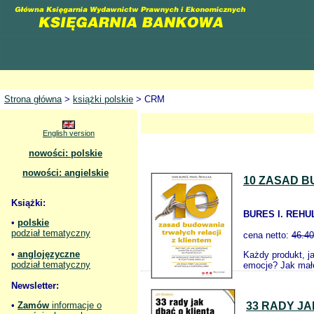
Strona główna
>
książki polskie
> CRM
English version
nowości: polskie
nowości: angielskie
10 ZASAD B
Książki:
BURES I. REHU
•
polskie
podział tematyczny
cena netto:
46.40
•
anglojęzyczne
Każdy produkt, j
podział tematyczny
emocje? Jak małe
Newsletter:
•
Zamów
informacje o
33 RADY J