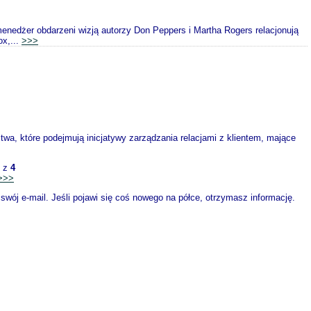
 obdarzeni wizją autorzy Don Peppers i Martha Rogers relacjonują
ox,...
>>>
wa, które podejmują inicjatywy zarządzania relacjami z klientem, mające
z
4
>>>
wój e-mail. Jeśli pojawi się coś nowego na półce, otrzymasz informację.