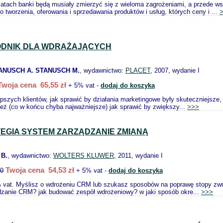
latach banki będą musiały zmierzyć się z wieloma zagrożeniami, a przede 
o tworzenia, oferowania i sprzedawania produktów i usług, których ceny i ...
DNIK DLA WDRAŻAJĄCYCH
ANUSCH A. STANUSCH M.
, wydawnictwo:
PLACET
, 2007, wydanie I
Twoja cena 65,55 zł
+ 5% vat -
dodaj do koszyka
pszych klientów, jak sprawić by działania marketingowe były skuteczniejsze
eż (co w końcu chyba najważniejsze) jak sprawić by zwiększy...
>>>
EGIA SYSTEM ZARZĄDZANIE ZMIANĄ
B.
, wydawnictwo:
WOLTERS KLUWER
, 2011, wydanie I
Twoja cena 54,53 zł
40
+ 5% vat -
dodaj do koszyka
 vat. Myślisz o wdrożeniu CRM lub szukasz sposobów na poprawę stopy zwr
zanie CRM? jak budować zespół wdrożeniowy? w jaki sposób okre...
>>>