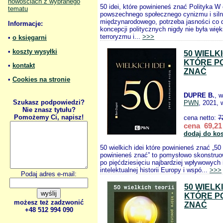
nowościach z wybranego
50 idei, które powinieneś znać Polityka W
tematu
powszechnego społecznego cynizmu i siln
międzynarodowego, potrzeba jasności co
Informacje:
koncepcji politycznych nigdy nie była więk
terroryzmu i...
>>>
•
o księgarni
•
koszty wysyłki
50 WIELKI
KTÓRE P
•
kontakt
ZNAĆ
•
Cookies na stronie
DUPRE B.
, 
Szukasz podpowiedzi?
PWN
, 2021, 
Nie znasz tytułu?
Pomożemy Ci, napisz!
cena netto:
7
cena 69,21 
dodaj do ko
50 wielkich idei które powinieneś znać „50 
powinieneś znać” to pomysłowo skonstru
po pięćdziesięciu najbardziej wpływowych
intelektualnej historii Europy i wspó...
>>>
Podaj adres e-mail:
50 WIELK
KTÓRE P
możesz też zadzwonić
ZNAĆ
+48 512 994 090