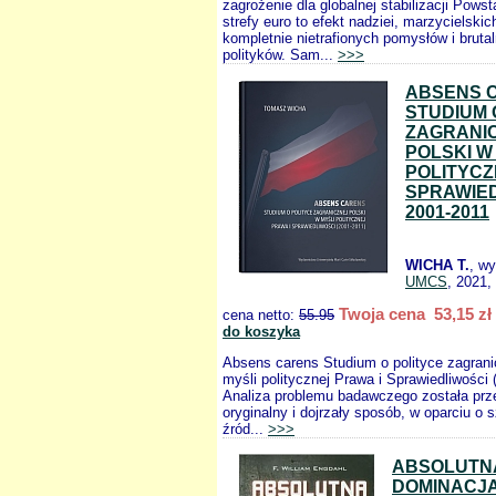
zagrożenie dla globalnej stabilizacji Powst
strefy euro to efekt nadziei, marzycielskic
kompletnie nietrafionych pomysłów i bruta
polityków. Sam...
>>>
ABSENS 
STUDIUM 
ZAGRANI
POLSKI W
POLITYCZ
SPRAWIE
2001-2011
WICHA T.
, w
UMCS
, 2021,
Twoja cena 53,15 zł
cena netto:
55.95
do koszyka
Absens carens Studium o polityce zagrani
myśli politycznej Prawa i Sprawiedliwości 
Analiza problemu badawczego została pr
oryginalny i dojrzały sposób, w oparciu o s
źród...
>>>
ABSOLUTN
DOMINACJ