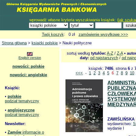
wprowadź własne kryteria wyszukiwania książek: (
jak szuka
Twój koszyk
: 0 zł
zamówienie wysyłkowe >>>
Strona główna
>
książki polskie
> Nauki polityczne
sortuj według
tytułów:
A-Z
/
Z-A
•
auto
daty:
od najstarszych
/
od najn
English version
nowości: polskie
książek:
7486
, strona
6
z
<<<
-
1
2
3
4
5
6
7
8
9
10
nowości: angielskie
ADMINISTR
Książki:
PUBLICZNA
CZŁOWIEKA
•
polskie
SYSTEMOWE
podział tematyczny
MIĘDZYNA
•
anglojęzyczne
podział tematyczny
ZAWIŚLIŃSKA I
Newsletter:
wydawnictwo:
S
wydanie I
•
Zamów
informacje o