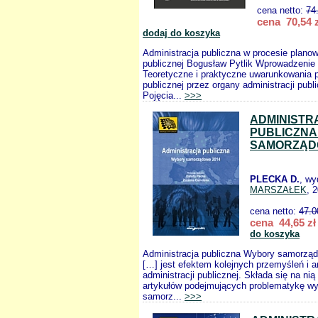
cena netto:
74
cena 70,54 z
dodaj do koszyka
Administracja publiczna w procesie planowa
publicznej Bogusław Pytlik Wprowadzenie
Teoretyczne i praktyczne uwarunkowania p
publicznej przez organy administracji publ
Pojęcia...
>>>
ADMINISTR
PUBLICZNA
SAMORZĄD
PLECKA D.
, wy
MARSZAŁEK
, 
cena netto:
47.0
cena 44,65 zł
do koszyka
Administracja publiczna Wybory samorzą
[…] jest efektem kolejnych przemyśleń i a
administracji publicznej. Składa się na ni
artykułów podejmujących problematykę w
samorz...
>>>