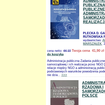
ADMINISTR
PUBLICZNA
PUBLICZNE
ADMINISTR
SAMORZĄDO
REALIZACJ
PLECKA D. GA
RUTKOWSKA P
wydawnictwo:
A
MARSZAŁEK
, 
Twoja cena 41,90 zł
cena netto:
44.10
do koszyka
Administracja publiczna Zadania publiczne
samorządowej i ich realizacja przez NGO
relacje między NGO a administracją publi
podstawowych warunków powodzenia pod
nie dzia...
>>>
ADMINISTR
RZĄDOWA I
SAMORZĄD
POLSCE