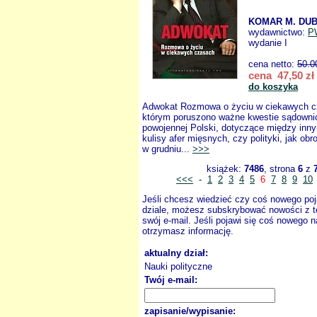
KOMAR M. DUB
wydawnictwo:
P
wydanie I
cena netto:
50.0
cena 47,50 zł
do koszyka
Adwokat Rozmowa o życiu w ciekawych 
którym poruszono ważne kwestie sądownicz
powojennej Polski, dotyczące między inny
kulisy afer mięsnych, czy polityki, jak ob
w grudniu...
>>>
książek:
7486
, strona
6
z
<<<
-
1
2
3
4
5
6
7
8
9
10
Jeśli chcesz wiedzieć czy coś nowego poj
dziale, możesz subskrybować nowości z t
swój e-mail. Jeśli pojawi się coś nowego n
otrzymasz informację.
aktualny dział:
Nauki polityczne
Twój e-mail:
zapisanie/wypisanie: