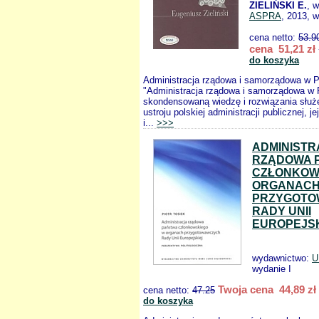
ZIELIŃSKI E.
, 
ASPRA
, 2013, w
cena netto:
53.9
cena 51,21 zł
do koszyka
Administracja rządowa i samorządowa w P
"Administracja rządowa i samorządowa w 
skondensowaną wiedzę i rozwiązania służ
ustroju polskiej administracji publicznej, je
i...
>>>
ADMINISTR
RZĄDOWA 
CZŁONKOW
ORGANAC
PRZYGOTO
RADY UNII
EUROPEJSK
wydawnictwo:
U
wydanie I
Twoja cena 44,89 zł
cena netto:
47.25
do koszyka