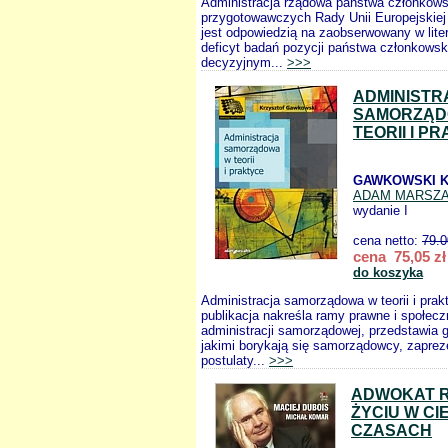
Administracja rządowa państwa członkow
przygotowawczych Rady Unii Europejskiej 
jest odpowiedzią na zaobserwowany w lite
deficyt badań pozycji państwa członkows
decyzyjnym...
>>>
ADMINISTR
SAMORZĄD
TEORII I P
GAWKOWSKI K
ADAM MARSZ
wydanie I
cena netto:
79.0
cena 75,05 zł
do koszyka
Administracja samorządowa w teorii i prak
publikacja nakreśla ramy prawne i społecz
administracji samorządowej, przedstawia 
jakimi borykają się samorządowcy, zapreze
postulaty...
>>>
ADWOKAT 
ŻYCIU W C
CZASACH