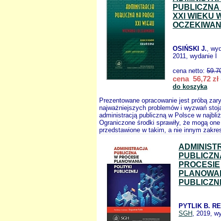
PUBLICZNA
XXI WIEKU 
OCZEKIWAN
OSIŃSKI J.
, wy
2011, wydanie I
cena netto:
59.7
cena 56,72 zł
do koszyka
Prezentowane opracowanie jest próbą zar
najważniejszych problemów i wyzwań stoj
administracją publiczną w Polsce w najbli
Ograniczone środki sprawiły, że mogą one
przedstawione w takim, a nie innym zakres
ADMINIST
PUBLICZN
PROCESIE
PLANOWAN
PUBLICZN
PYTLIK B. RE
SGH
, 2019, w