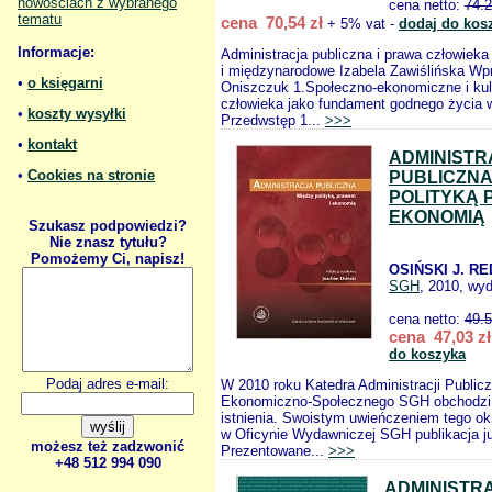
nowościach z wybranego
cena netto:
74.
tematu
cena 70,54 zł
+ 5% vat -
dodaj do kos
Informacje:
Administracja publiczna i prawa człowiek
i międzynarodowe Izabela Zawiślińska Wp
•
o księgarni
Oniszczuk 1.Społeczno-ekonomiczne i kul
człowieka jako fundament godnego życia w
•
koszty wysyłki
Przedwstęp 1...
>>>
•
kontakt
ADMINISTR
•
Cookies na stronie
PUBLICZNA
POLITYKĄ 
EKONOMIĄ
Szukasz podpowiedzi?
Nie znasz tytułu?
Pomożemy Ci, napisz!
OSIŃSKI J. RE
SGH
, 2010, wyd
cena netto:
49.
cena 47,03 zł
do koszyka
Podaj adres e-mail:
W 2010 roku Katedra Administracji Public
Ekonomiczno-Społecznego SGH obchodzi 
istnienia. Swoistym uwieńczeniem tego ok
w Oficynie Wydawniczej SGH publikacja 
możesz też zadzwonić
Prezentowane...
>>>
+48 512 994 090
ADMINISTR