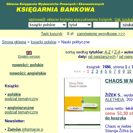
wprowadź własne kryteria wyszukiwania książek: (
jak szuka
Twój koszyk
: 0 zł
zamówienie wysyłkowe >>>
Strona główna
>
książki polskie
> Nauki polityczne
sortuj według
tytułów:
A-Z
/
Z-A
•
auto
daty:
od najstarszych
/
od najn
English version
nowości: polskie
książek:
7486
, strona
1
z
<<<
-
1
2
3
4
5
6
7
8
9
10
nowości: angielskie
CHAOS W N
Książki:
•
polskie
ŽIŽEK S.
, wyda
podział tematyczny
ALETHEIA
, 202
•
anglojęzyczne
cena netto:
54.
podział tematyczny
cena 51,30 zł
do koszyka
Newsletter:
Chaos w niebie 
•
Zamów
informacje o
Slavoja Žižka (u