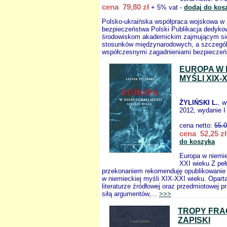
cena 79,80 zł
+ 5% vat -
dodaj do kos
Polsko-ukraińska współpraca wojskowa w 
bezpieczeństwa Polski Publikacja dedyko
środowiskom akademickim zajmującym si
stosunków międzynarodowych, a szczegól
współczesnymi zagadnieniami bezpieczeń
EUROPA W 
MYŚLI XIX-
ŻYLIŃSKI L.
, 
2012, wydanie I
cena netto:
55.
cena 52,25 zł
do koszyka
Europa w niemie
XXI wieku Z pe
przekonaniem rekomenduję opublikowanie 
w niemieckiej myśli XIX-XXI wieku. Oparta
literaturze źródłowej oraz przedmiotowej p
siłą argumentów,...
>>>
TROPY FRA
ZAPISKI