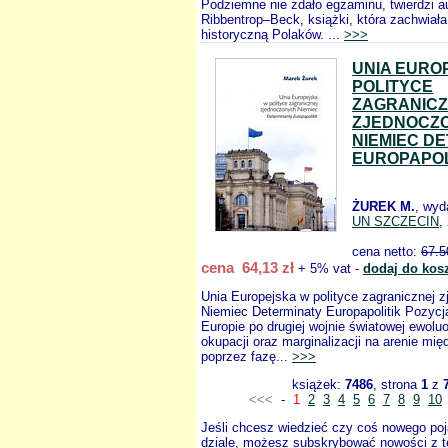
Podziemne nie zdało egzaminu, twierdzi a
Ribbentrop–Beck, książki, która zachwiał
historyczną Polaków. ...
>>>
UNIA EURO
POLITYCE
ZAGRANICZ
ZJEDNOCZ
NIEMIEC D
EUROPAPOL
ŻUREK M.
, wyd
UN SZCZECIN
,
cena netto:
67.5
cena 64,13 zł
+ 5% vat -
dodaj do kos
Unia Europejska w polityce zagranicznej 
Niemiec Determinaty Europapolitik Pozyc
Europie po drugiej wojnie światowej ewolu
okupacji oraz marginalizacji na arenie mi
poprzez fazę...
>>>
książek:
7486
, strona
1
z
<<<
-
1
2
3
4
5
6
7
8
9
10
Jeśli chcesz wiedzieć czy coś nowego poj
dziale, możesz subskrybować nowości z t