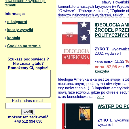
nowościach z wybranego
sławy słoweńskie
tematu
komentatora naszych kryzysów (w Wydawni
"O wierze", "Patrząc z ukosa", "Żądanie n
Informacje:
dotyczy najnowszych wydarzeń, takich...
•
o księgarni
IDEOLOGIA AM
•
koszty wysyłki
ŹRÓDEŁ PRZ
POLITYCZNYC
•
kontakt
•
Cookies na stronie
ŻYRO T.
, wydawnic
2002, wydanie I
Szukasz podpowiedzi?
T
cena netto:
61.00
Nie znasz tytułu?
cena 57,95 zł
+ 5
Pomożemy Ci, napisz!
koszyka
Ideologia Amerykańska jest ze swojej isto
nieukończonym, podatnym i otwartym na n
czy naświetlenia. (...) Imperium amerykań
nową fazę rozwoju, gdzie po okresie sedy
czas konsolidowania...
>>>
Podaj adres e-mail:
WSTĘP DO PO
możesz też zadzwonić
ŻYRO T.
, wydawn
+48 512 994 090
wydanie I