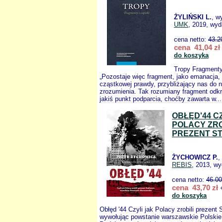
ŻYLIŃSKI L.
, w
UMK
, 2019, wyd
cena netto:
43.2
cena 41,04 zł
do koszyka
Tropy Fragmenty 
„Pozostaje więc fragment, jako emanacja,
cząstkowej prawdy, przybliżający nas do n
zrozumienia. Tak rozumiany fragment odkr
jakiś punkt podparcia, choćby zawarta w..
OBŁĘD'44 C
POLACY ZRO
PREZENT ST
ŻYCHOWICZ P.
,
REBIS
, 2013, wy
cena netto:
46.00
cena 43,70 zł
+
do koszyka
Obłęd '44 Czyli jak Polacy zrobili prezent S
wywołując powstanie warszawskie Polski