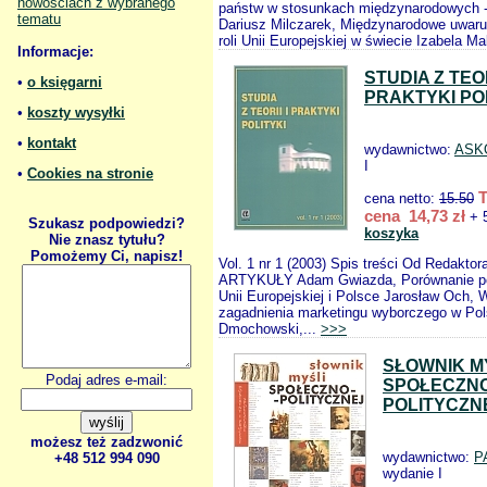
nowościach z wybranego
państw w stosunkach międzynarodowych - 
tematu
Dariusz Milczarek, Międzynarodowe uwaru
roli Unii Europejskiej w świecie Izabela M
Informacje:
STUDIA Z TEOR
•
o księgarni
PRAKTYKI POL
•
koszty wysyłki
•
kontakt
wydawnictwo:
ASK
I
•
Cookies na stronie
cena netto:
15.50
cena 14,73 zł
+ 
Szukasz podpowiedzi?
koszyka
Nie znasz tytułu?
Pomożemy Ci, napisz!
Vol. 1 nr 1 (2003) Spis treści Od Redak
ARTYKUŁY Adam Gwiazda, Porównanie poli
Unii Europejskiej i Polsce Jarosław Och,
zagadnienia marketingu wyborczego w Po
Dmochowski,...
>>>
SŁOWNIK M
Podaj adres e-mail:
SPOŁECZNO
POLITYCZN
możesz też zadzwonić
wydawnictwo:
P
+48 512 994 090
wydanie I