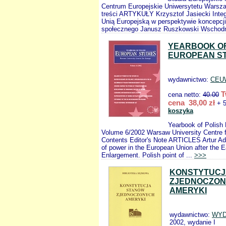
Centrum Europejskie Uniwersytetu Warsz
treści ARTYKUŁY Krzysztof Jasiecki Integ
Unią Europejską w perspektywie koncepcji
społecznego Janusz Ruszkowski Wschodn
YEARBOOK OF
EUROPEAN ST
wydawnictwo:
CEU
T
cena netto:
40.00
cena 38,00 zł
+ 5
koszyka
Yearbook of Polish
Volume 6/2002 Warsaw University Centre f
Contents Editor's Note ARTICLES Artur 
of power in the European Union after the 
Enlargement. Polish point of ...
>>>
KONSTYTUCJ
ZJEDNOCZO
AMERYKI
wydawnictwo:
WYD
2002, wydanie I