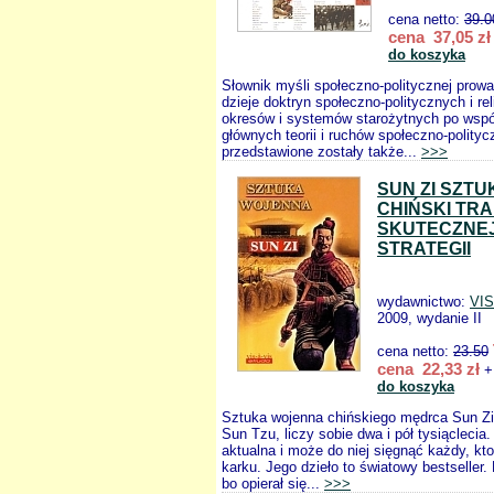
cena netto:
39.0
cena 37,05 zł
do koszyka
Słownik myśli społeczno-politycznej prowa
dzieje doktryn społeczno-politycznych i rel
okresów i systemów starożytnych po wsp
głównych teorii i ruchów społeczno-polityc
przedstawione zostały także...
>>>
SUN ZI SZT
CHIŃSKI TRA
SKUTECZNEJ
STRATEGII
wydawnictwo:
VIS
2009, wydanie II
cena netto:
23.50
cena 22,33 zł
+
do koszyka
Sztuka wojenna chińskiego mędrca Sun Zi
Sun Tzu, liczy sobie dwa i pół tysiąclecia.
aktualna i może do niej sięgnąć każdy, kt
karku. Jego dzieło to światowy bestseller.
bo opierał się...
>>>