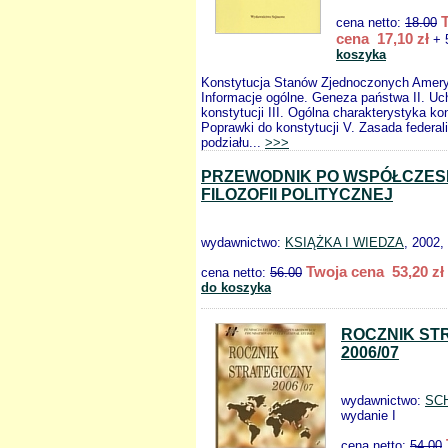
cena netto:
18.00
cena 17,10 zł
+ 
koszyka
Konstytucja Stanów Zjednoczonych Amer
Informacje ogólne. Geneza państwa II. Uc
konstytucji III. Ogólna charakterystyka kon
Poprawki do konstytucji V. Zasada federa
podziału...
>>>
PRZEWODNIK PO WSPÓŁCZES
FILOZOFII POLITYCZNEJ
wydawnictwo:
KSIĄŻKA I WIEDZA
, 2002,
Twoja cena 53,20 zł
cena netto:
56.00
do koszyka
ROCZNIK ST
2006/07
wydawnictwo:
SC
wydanie I
cena netto:
54.00