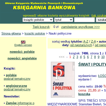
wprowadź własne kryteria wyszukiwania książek: (
jak szuka
Twój koszyk
: 0 zł
zamówienie wysyłkowe >>>
Strona główna
>
książki polskie
> Nauki polityczne
sortuj według
tytułów:
A-Z
/
Z-A
•
auto
daty:
od najstarszych
/
od najn
English version
nowości: polskie
książek:
7486
, strona
1
z
<<<
-
1
2
3
4
5
6
7
8
9
10
nowości: angielskie
ŚWIAT I POLIT
Książki:
•
polskie
wydawnictwo:
ŁOŚ
podział tematyczny
wydanie I
•
anglojęzyczne
T
cena netto:
23.00
podział tematyczny
cena 21,85 zł
+ 5
koszyka
Newsletter:
SPIS TREŚCI STO
•
Zamów
informacje o
MIĘDZYNARODOWE Stanisław Bieleń, S