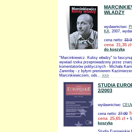
MARCINKIE
WŁADZY
wydawnictwo:
P
KA
, 2007, wydan
cena netto:
33.0
cena 31,35 zł
do koszyka
"Marcinkiewicz. Kulisy władzy" to fascynuj
wywiad rzeka przeprowadzony przez znany
komentatorów politycznych - Michała Karn
Zarembę - z byłym premierem Kazimierz
Marcinkiewiczem, ods...
>>>
STUDIA EURO
2/2003
wydawnictwo:
CEU
T
cena netto:
27.00
cena 25,65 zł
+ 5
koszyka
Studia Europejskie 