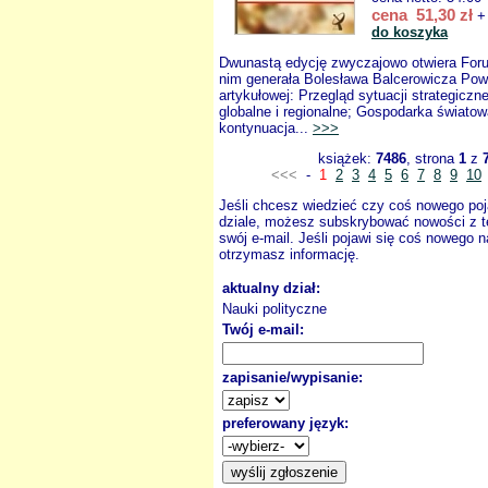
cena 51,30 zł
+ 
do koszyka
Dwunastą edycję zwyczajowo otwiera For
nim generała Bolesława Balcerowicza Powr
artykułowej: Przegląd sytuacji strategiczne
globalne i regionalne; Gospodarka światow
kontynuacja...
>>>
książek:
7486
, strona
1
z
<<<
-
1
2
3
4
5
6
7
8
9
10
Jeśli chcesz wiedzieć czy coś nowego poj
dziale, możesz subskrybować nowości z t
swój e-mail. Jeśli pojawi się coś nowego n
otrzymasz informację.
aktualny dział:
Nauki polityczne
Twój e-mail:
zapisanie/wypisanie:
preferowany język: