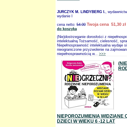
JURCZYK M. LINDYBERG I.
, wydawnict
wydanie I
Twoja cena 51,30 zł
cena netto:
54.00
do koszyka
(Nie)dostrzeganie dorosłości z niepełnosp
intelektualną Tożsamość, cielesność, spr
Niepełnosprawność intelektualna wydaje s
nieograniczone przyzwolenie na zajmowani
niepełnosprawnością w...
>>>
(NI
RO
NIEPOROZUMIENIA WIDZIANE 
DZIECI W WIEKU 6 -12 LAT