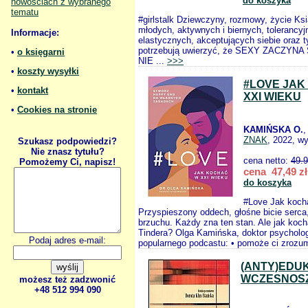
do koszyka
nowościach z wybranego
tematu
#girlstalk Dziewczyny, rozmowy, życie Ksi
młodych, aktywnych i biernych, tolerancyj
Informacje:
elastycznych, akceptujących siebie oraz t
potrzebują uwierzyć, że SEXY ZACZYNA
•
o księgarni
NIE ...
>>>
•
koszty wysyłki
#LOVE JAK
•
kontakt
XXI WIEKU
•
Cookies na stronie
KAMIŃSKA O.
,
ZNAK
, 2022, wy
Szukasz podpowiedzi?
Nie znasz tytułu?
cena netto:
49.
Pomożemy Ci, napisz!
cena 47,49 zł
do koszyka
#Love Jak koch
Przyspieszony oddech, głośne bicie serca
brzuchu. Każdy zna ten stan. Ale jak koc
Tindera? Olga Kamińska, doktor psychologi
Podaj adres e-mail:
popularnego podcastu: • pomoże ci zrozum
(ANTY)EDU
WCZESNOS
możesz też zadzwonić
+48 512 994 090