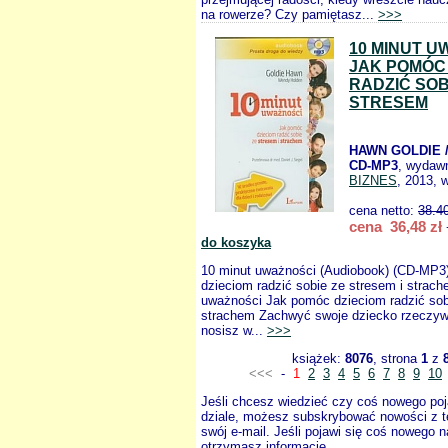
na rowerze? Czy pamiętasz...
>>>
10 MINUT U
JAK POMÓC
RADZIĆ SOB
STRESEM
HAWN GOLDIE 
CD-MP3
, wydaw
BIZNES
, 2013, 
cena netto:
38.4
cena 36,48 zł
do koszyka
10 minut uważności (Audiobook) (CD-MP3
dzieciom radzić sobie ze stresem i strac
uważności Jak pomóc dzieciom radzić sob
strachem Zachwyć swoje dziecko rzeczyw
nosisz w...
>>>
książek:
8076
, strona
1
z
<<<
-
1
2
3
4
5
6
7
8
9
10
Jeśli chcesz wiedzieć czy coś nowego poj
dziale, możesz subskrybować nowości z t
swój e-mail. Jeśli pojawi się coś nowego n
otrzymasz informację.