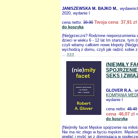
JANISZEWSKA M. BAJKO M.
, wydawnic
2020, wydanie I
Twoja cena 37,91 zł
cena netto:
39.90
do koszyka
(Nie)grzeczni? Rodzinne nieporozumienia 
dzieci w wieku 6 - 12 lat Im starsze, tym (
czyli witamy całkiem nowe kłopoty (Nie)gr
wychodzą z domu, czyli jak radzić sobie z 
...
>>>
(NIE)MIŁY F
SPOJRZENIE
SEKS I ZWIĄ
GLOVER R.A.
, w
KOMPANIA MED
wydanie I
cena netto:
48.49
cena 46,07 zł
+
do koszyka
(Nie)miły facet Męskie spojrzenie na miłoś
Nie ma nic złego w byciu męskim. Męskoś
gnębić i mylić jej z dominującą w społecze