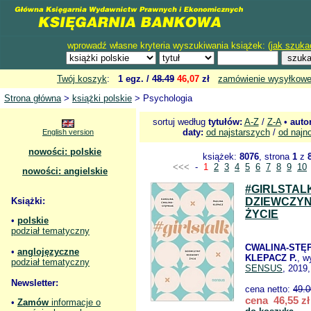
wprowadź własne kryteria wyszukiwania książek: (
jak szuka
Twój koszyk
:
1 egz. /
48.49
46,07
zł
zamówienie wysyłkow
Strona główna
>
książki polskie
> Psychologia
sortuj według
tytułów:
A-Z
/
Z-A
•
auto
daty:
od najstarszych
/
od najn
English version
nowości: polskie
książek:
8076
, strona
1
z
<<<
-
1
2
3
4
5
6
7
8
9
10
nowości: angielskie
#GIRLSTAL
Książki:
DZIEWCZY
ŻYCIE
•
polskie
podział tematyczny
CWALINA-STĘP
•
anglojęzyczne
KLEPACZ P.
, w
podział tematyczny
SENSUS
, 2019,
Newsletter:
cena netto:
49.0
cena 46,55 zł
•
Zamów
informacje o