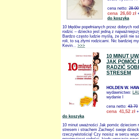
cena netto:
28.00
cena 26,60 zł
+
do koszyka
10 błędów popełnianych przez dobrych rod
rodzic – dziecko jest jedną z najważniejsz
Bardzo często ludzie myślą, że jeśli nie są
roli, to są złymi rodzicami. Nic bardziej m
Kevin...
>>>
10 MINUT U
JAK POMÓC 
RADZIĆ SOBI
STRESEM
HOLDEN W. HAW
wydawnictwo:
LA
wydanie I
cena netto:
43.70
cena 41,52 zł
+
do koszyka
10 minut uważności Jak pomóc dzieciom r
stresem i strachem Zachwyć swoje dziec
rzeczywistością! Czy nosisz w sercu wspo
przejmującej radości, kiedy wreszcie nauc