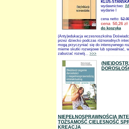
KLUS-STAŃSKA
wydawnictwo:
I
wydanie I
cena netto:
52.9
cena 50,26 zł
do koszyka
(Anty)edukacja wczesnoszkolna Doświad
przez dziecko podczas różnorodnych inter
mogą przyczyniać się do intensywnego ro
mierne skutki rozwojowe lub spowalniać,
zaburzać rozwój...
>>>
(NIE)DOST
DOROSŁOŚC
NIEPEŁNOSPRAWNOŚCIĄ INT
TOŻSAMOŚĆ CIELESNOŚĆ S
KREACJA