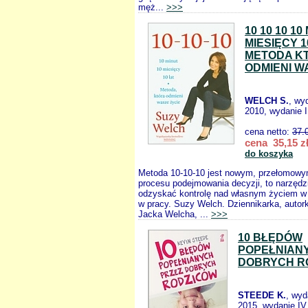
męż...
>>>
10 10 10 10
MIESIĘCY 1
METODA K
ODMIENI W
WELCH S.
, wy
2010, wydanie I
cena netto:
37.
cena 35,15 z
do koszyka
Metoda 10-10-10 jest nowym, przełomowy
procesu podejmowania decyzji, to narzędz
odzyskać kontrolę nad własnym życiem w 
w pracy. Suzy Welch. Dziennikarka, autor
Jacka Welcha, ...
>>>
10 BŁĘDÓW
POPEŁNIAN
DOBRYCH R
STEEDE K.
, wy
2015, wydanie IV