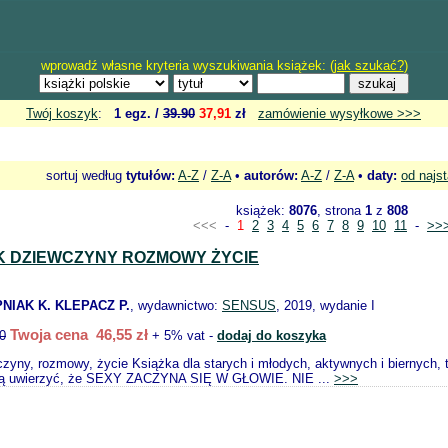
wprowadź własne kryteria wyszukiwania książek: (
jak szukać?
)
Twój koszyk
:
1 egz. /
39.90
37,91
zł
zamówienie wysyłkowe >>>
sortuj według
tytułów:
A-Z
/
Z-A
•
autorów:
A-Z
/
Z-A
•
daty:
od najs
książek:
8076
, strona
1
z
808
<<<
-
1
2
3
4
5
6
7
8
9
10
11
-
>>
K DZIEWCZYNY ROZMOWY ŻYCIE
NIAK K. KLEPACZ P.
, wydawnictwo:
SENSUS
, 2019, wydanie I
Twoja cena 46,55 zł
0
+ 5% vat -
dodaj do koszyka
czyny, rozmowy, życie Książka dla starych i młodych, aktywnych i biernych, 
ują uwierzyć, że SEXY ZACZYNA SIĘ W GŁOWIE. NIE ...
>>>