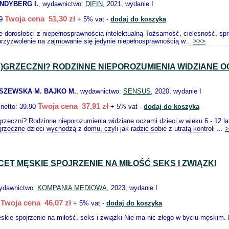
INDYBERG I.
, wydawnictwo:
DIFIN
, 2021, wydanie I
Twoja cena 51,30 zł
0
+ 5% vat -
dodaj do koszyka
ie dorosłości z niepełnosprawnością intelektualną Tożsamość, cielesność, sp
przyzwolenie na zajmowanie się jedynie niepełnosprawnością w...
>>>
E)GRZECZNI? RODZINNE NIEPOROZUMIENIA WIDZIANE OCZ
ISZEWSKA M. BAJKO M.
, wydawnictwo:
SENSUS
, 2020, wydanie I
Twoja cena 37,91 zł
 netto:
39.90
+ 5% vat -
dodaj do koszyka
grzeczni? Rodzinne nieporozumienia widziane oczami dzieci w wieku 6 - 12 la
grzeczne dzieci wychodzą z domu, czyli jak radzić sobie z utratą kontroli ...
>
ACET MĘSKIE SPOJRZENIE NA MIŁOŚĆ SEKS I ZWIĄZKI
wydawnictwo:
KOMPANIA MEDIOWA
, 2023, wydanie I
Twoja cena 46,07 zł
+ 5% vat -
dodaj do koszyka
skie spojrzenie na miłość, seks i związki Nie ma nic złego w byciu męskim. Męsk