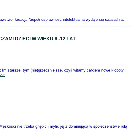
rawstwo, kreacja Niepełnosprawność intelektualna wydaje się uzasadniać
AMI DZIECI W WIEKU 6 -12 LAT
t Im starsze, tym (nie)grzeczniejsze, czyli witamy całkiem nowe kłopoty
>>
ości nie trzeba gnębić i mylić jej z dominującą w społeczeństwie rolą