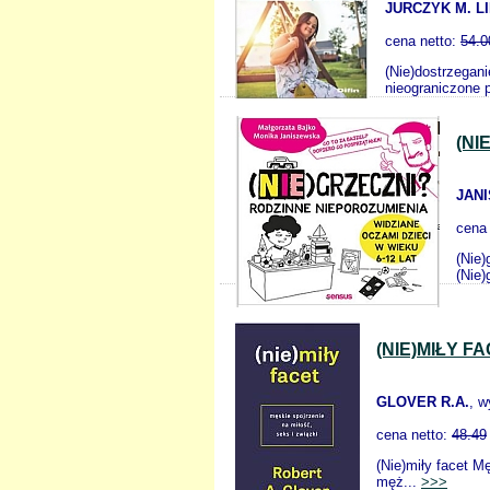
JURCZYK M. L
cena netto:
54.0
(Nie)dostrzegan
nieograniczone 
(NI
JAN
cena
(Nie)
(Nie)
(NIE)MIŁY F
GLOVER R.A.
, 
cena netto:
48.49
(Nie)miły facet Mę
męż...
>>>