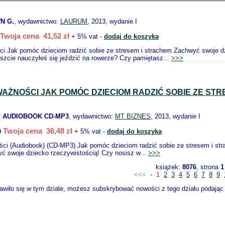
N G.
, wydawnictwo:
LAURUM
, 2013, wydanie I
Twoja cena 41,52 zł
+ 5% vat -
dodaj do koszyka
i Jak pomóc dzieciom radzić sobie ze stresem i strachem Zachwyć swoje dz
eszcie nauczyłeś się jeździć na rowerze? Czy pamiętasz...
>>>
WAŻNOŚCI JAK POMÓC DZIECIOM RADZIĆ SOBIE ZE ST
/ AUDIOBOOK CD-MP3
, wydawnictwo:
MT BIZNES
, 2013, wydanie I
Twoja cena 36,48 zł
0
+ 5% vat -
dodaj do koszyka
ści (Audiobook) (CD-MP3) Jak pomóc dzieciom radzić sobie ze stresem i str
ć swoje dziecko rzeczywistością! Czy nosisz w...
>>>
książek:
8076
, strona
1
<<<
-
1
2
3
4
5
6
7
8
9
wiło się w tym dziale, możesz subskrybować nowości z tego działu podając s