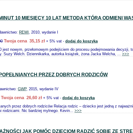
0 MINUT 10 MIESIĘCY 10 LAT METODA KTÓRA ODMIENI WA
dawnictwo:
REMI
, 2010, wydanie I
Twoja cena 35,15 zł
00
+ 5% vat -
dodaj do koszyka
0 jest nowym, przełomowym podejściem do procesu podejmowania decyzji, t
cy. Suzy Welch. Dziennikarka, autorka książek, żona Jacka Welcha, ...
>>>
 POPEŁNIANYCH PRZEZ DOBRYCH RODZICÓW
dawnictwo:
GWP
, 2015, wydanie IV
Twoja cena 26,60 zł
+ 5% vat -
dodaj do koszyka
anych przez dobrych rodziców Relacja rodzic – dziecko jest jedną z najważnie
ymi rodzicami. Nic bardziej mylnego. Kevin...
>>>
WAŻNOŚCI JAK POMÓC DZIECIOM RADZIĆ SOBIE ZE STR