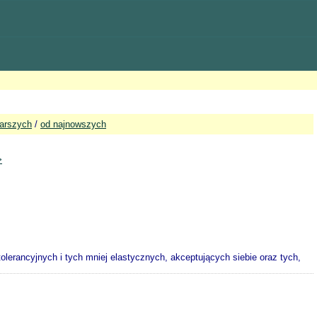
tarszych
/
od najnowszych
>
tolerancyjnych i tych mniej elastycznych, akceptujących siebie oraz tych,