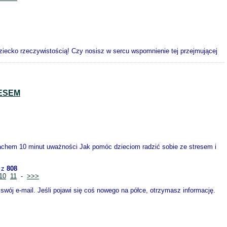
iecko rzeczywistością! Czy nosisz w sercu wspomnienie tej przejmującej
RESEM
achem 10 minut uważności Jak pomóc dzieciom radzić sobie ze stresem i
z
808
10
11
-
>>>
wój e-mail. Jeśli pojawi się coś nowego na półce, otrzymasz informację.