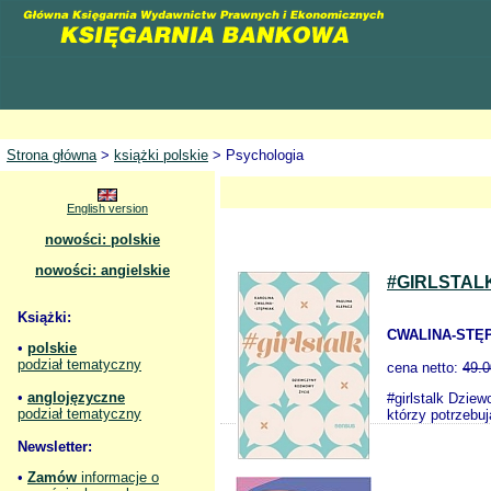
Strona główna
>
książki polskie
> Psychologia
English version
nowości: polskie
nowości: angielskie
#GIRLSTAL
Książki:
CWALINA-STĘP
•
polskie
podział tematyczny
cena netto:
49.0
•
anglojęzyczne
#girlstalk Dziew
podział tematyczny
którzy potrzeb
Newsletter:
•
Zamów
informacje o