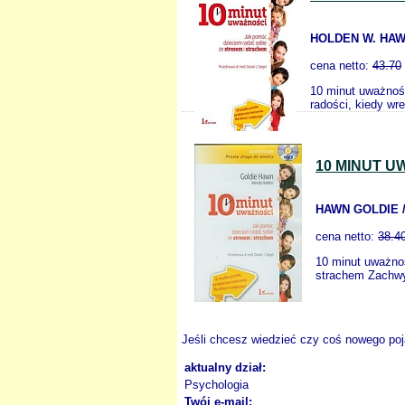
HOLDEN W. HAW
cena netto:
43.70
10 minut uważnośc
radości, kiedy wr
10 MINUT U
HAWN GOLDIE 
cena netto:
38.4
10 minut uważno
strachem Zachwy
Jeśli chcesz wiedzieć czy coś nowego poja
aktualny dział:
Psychologia
Twój e-mail: