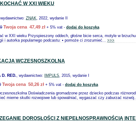
 KOCHAĆ W XXI WIEKU
 wydawnictwo:
ZNAK
, 2022, wydanie II
Twoja cena 47,49 zł
99
+ 5% vat -
dodaj do koszyka
ć w XXI wieku Przyspieszony oddech, głośne bicie serca, motyle w brzuchu
gii i autorka popularnego podcastu: • pomoże ci zrozumieć...
>>>
KACJA WCZESNOSZKOLNA
 D. RED.
, wydawnictwo:
IMPULS
, 2015, wydanie I
Twoja cena 50,26 zł
0
+ 5% vat -
dodaj do koszyka
wczesnoszkolna Doświadczenia gromadzone przez dziecko podczas różnorodn
ieć mierne skutki rozwojowe lub spowalniać, wygaszać czy zaburzać rozwój.
RZEGANIE DOROSŁOŚCI Z NIEPEŁNOSPRAWNOŚCIĄ IN