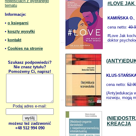
nowościach z wybranego
#LOVE JAK
tematu
Informacje:
KAMIŃSKA O.
,
•
o księgarni
cena netto:
49.
•
koszty wysyłki
#Love Jak kocha
•
kontakt
doktor psycholo
•
Cookies na stronie
(ANTY)EDU
Szukasz podpowiedzi?
Nie znasz tytułu?
Pomożemy Ci, napisz!
KLUS-STAŃSKA
cena netto:
52.9
(Anty)edukacja 
rozwoju, mogą m
Podaj adres e-mail:
(NIE)DOST
możesz też zadzwonić
KREACJA
+48 512 994 090