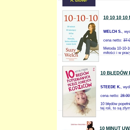
10 10 10 1
WELCH S.
, wy
cena netto:
37.
Metoda 10-10-1
miłości i w pra
10 BŁĘDÓW
STEEDE K.
, wy
cena netto:
28.00
10 błędów popełni
tej roli, to są zł
10 MINUT U