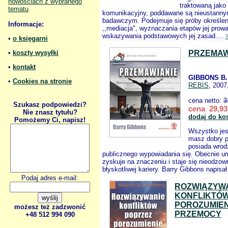
nowościach z wybranego
traktowaną jako
tematu
komunikacyjny, poddawane są nieustanny
badawczym. Podejmuje się próby określen
Informacje:
,,mediacja", wyznaczania etapów jej prow
wskazywania podstawowych jej zasad....
•
o księgarni
•
koszty wysyłki
PRZEMAW
•
kontakt
GIBBONS B.
•
Cookies na stronie
REBIS
, 2007
cena netto:
3
Szukasz podpowiedzi?
cena 29,93
Nie znasz tytułu?
dodaj do ko
Pomożemy Ci, napisz!
Wszystko jes
masz dobry p
posiada wrod
publicznego wypowiadania się. Obecnie um
zyskuje na znaczeniu i staje się nieodz
błyskotliwej kariery. Barry Gibbons napisał
Podaj adres e-mail:
ROZWIĄZYW
KONFLIKTÓW
POROZUMIEN
możesz też zadzwonić
PRZEMOCY
+48 512 994 090