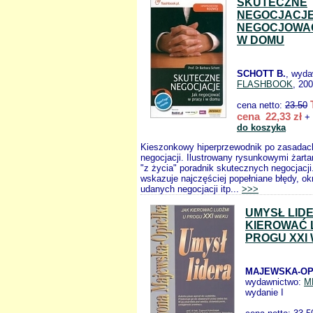
SKUTECZNE
NEGOCJACJE
NEGOCJOWAĆ
W DOMU
SCHOTT B.
, wyda
FLASHBOOK
, 20
cena netto:
23.50
cena 22,33 zł
+ 
do koszyka
Kieszonkowy hiperprzewodnik po zasadac
negocjacji. Ilustrowany rysunkowymi żarta
"z życia" poradnik skutecznych negocjacji
wskazuje najczęściej popełniane błędy, ok
udanych negocjacji itp...
>>>
UMYSŁ LID
KIEROWAĆ 
PROGU XXI
MAJEWSKA-OP
wydawnictwo:
M
wydanie I