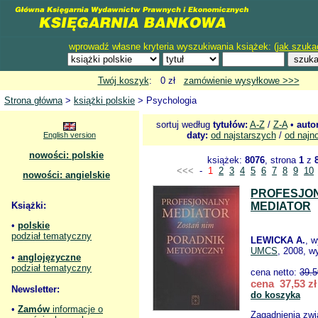
wprowadź własne kryteria wyszukiwania książek: (
jak szuka
Twój koszyk
: 0 zł
zamówienie wysyłkowe >>>
Strona główna
>
książki polskie
> Psychologia
sortuj według
tytułów:
A-Z
/
Z-A
•
auto
daty:
od najstarszych
/
od najn
English version
nowości: polskie
książek:
8076
, strona
1
z
<<<
-
1
2
3
4
5
6
7
8
9
10
nowości: angielskie
PROFESJO
Książki:
MEDIATOR
•
polskie
podział tematyczny
LEWICKA A.
, 
UMCS
, 2008, w
•
anglojęzyczne
podział tematyczny
cena netto:
39.5
cena 37,53 zł
Newsletter:
do koszyka
•
Zamów
informacje o
Zagadnienia zwi