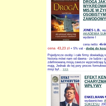
DROGA JAK
WYKREOWA
MISJĘ W ŻY
OSOBISTYM 
ZAWODOW
JONES L.B.
, w
AKADEMIA SU
wydanie I
cena netto:
45.5
cena 43,23 zł
+ 5% vat -
dodaj do kos
Pojedyncze osoby i całe firmy dowiadują s
historia mówi nam od dawna - że ludzie i g
zdefiniowaną misją zawsze wyprzedzają tyc
mają. Jednak do tej pory proces formułowa
misji był...
>>>
EFEKT KE
CHARYZMA
WPŁYWY
ENKELMANN N
wydawnictwo:
SUKCESU
, 20