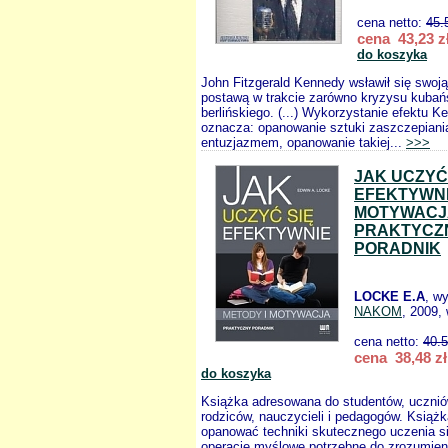
cena netto:
45.
cena 43,23 z
do koszyka
John Fitzgerald Kennedy wsławił się swo
postawą w trakcie zarówno kryzysu kubańs
berlińskiego. (...) Wykorzystanie efektu K
oznacza: opanowanie sztuki zaszczepiani
entuzjazmem, opanowanie takiej...
>>>
JAK UCZYĆ
EFEKTYWNI
MOTYWACJ
PRAKTYCZ
PORADNIK
LOCKE E.A
, w
NAKOM
, 2009, 
cena netto:
40.
cena 38,48 zł
do koszyka
Książka adresowana do studentów, ucznió
rodziców, nauczycieli i pedagogów. Ksią
opanować techniki skutecznego uczenia si
operacje myślowe potrzebne do zrozumieni