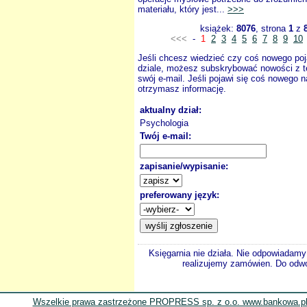
materiału, który jest...
>>>
książek:
8076
, strona
1
z
<<<
-
1
2
3
4
5
6
7
8
9
10
Jeśli chcesz wiedzieć czy coś nowego poj
dziale, możesz subskrybować nowości z t
swój e-mail. Jeśli pojawi się coś nowego n
otrzymasz informację.
aktualny dział:
Psychologia
Twój e-mail:
zapisanie/wypisanie:
preferowany język:
Księgarnia nie działa. Nie odpowiadamy 
realizujemy zamówien. Do odwol
Wszelkie prawa zastrzeżone PROPRESS sp. z o.o. www.bankowa.pl