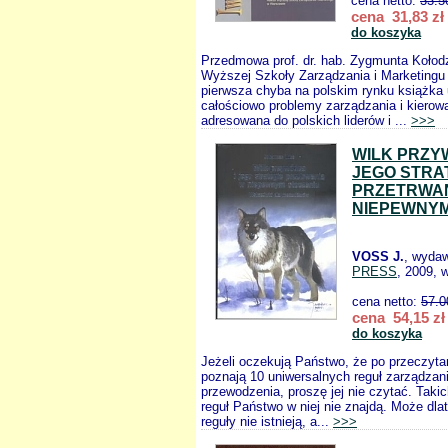
cena netto:
33.5
cena 31,83 zł
do koszyka
Przedmowa prof. dr. hab. Zygmunta Kołodz
Wyższej Szkoły Zarządzania i Marketingu
pierwsza chyba na polskim rynku książka
całościowo problemy zarządzania i kierowa
adresowana do polskich liderów i ...
>>>
WILK PRZY
JEGO STRA
PRZETRWAN
NIEPEWNYM
VOSS J.
, wyda
PRESS
, 2009, 
cena netto:
57.0
cena 54,15 zł
do koszyka
Jeżeli oczekują Państwo, że po przeczytan
poznają 10 uniwersalnych reguł zarządzani
przewodzenia, proszę jej nie czytać. Taki
reguł Państwo w niej nie znajdą. Może dlat
reguły nie istnieją, a...
>>>