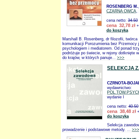
ROSENBERG M.
CZARNA OWCA
,
cena netto:
34.50
cena 32,78 zł
+
do koszyka
Marshall B. Rosenberg, dr filozofii, twórc
komunikacji Porozumienia bez Przemocy 
psychologiem i mediatorem. Od ponad trzy
podróżuje po świecie, w rejony dotknięte w
do krajów, w których panuje...
>>>
SELEKCJA 
CZRNOTA-BOJA
wydawnictwo:
POL.TOW.PSYC
wydanie I
cena netto:
40.50
cena 38,48 zł
+
do koszyka
Selekcja zawodow
prowadzenie i podstawowe metody. ...
>>