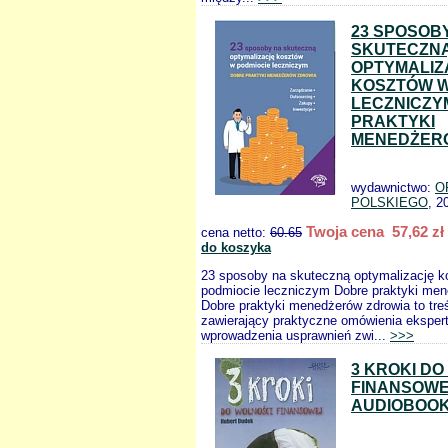
23 SPOSOB
SKUTECZN
OPTYMALIZ
KOSZTÓW W
LECZNICZY
PRAKTYKI
MENEDŻER
wydawnictwo:
O
POLSKIEGO
, 2
Twoja cena 57,62 zł
cena netto:
60.65
do koszyka
23 sposoby na skuteczną optymalizację 
podmiocie leczniczym Dobre praktyki men
Dobre praktyki menedżerów zdrowia to tre
zawierający praktyczne omówienia eksper
wprowadzenia usprawnień zwi...
>>>
3 KROKI D
FINANSOW
AUDIOBOOK