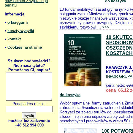
nowościach z wybranego
do koszyka
tematu
10 fundamentalnych zasad gry na rynku Fo
osiągania zysku Międzynarodowy rynek wa
Informacje:
niezwykłe okazje finansowe wszystkim, kt
•
o księgarni
przeżycie zyskownej przygody. Dzięki osz
szybkiemu rozwojowi ...
>>>
•
koszty wysyłki
10 SKUTE
•
kontakt
SPOSOBÓW
•
Cookies na stronie
OSZCZĘDN
KOSZTACH
Szukasz podpowiedzi?
Nie znasz tytułu?
KRAWCZYK J.
Pomożemy Ci, napisz!
KOSTRZEWA P
INFOR GRUPA
cena netto:
69.
cena 66,12 z
do koszyka
Wybór optymalnej formy zatrudnienia Zmi
Podaj adres e-mail:
zatrudnienia Świadczenia wolne od składe
Korzyści ze zbiegu tytułów do ubezpiecze
zfśs/zmniejszenie odpisów Zalety zatrudn
możesz też zadzwonić
bezrobotnych i pracowników w wieku 50+ .
+48 512 994 090
100 POTWO