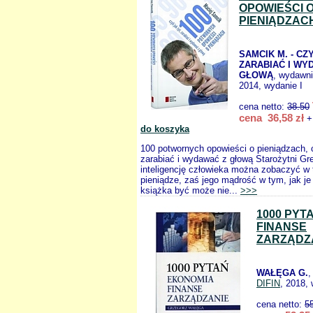
OPOWIEŚCI 
PIENIĄDZAC
SAMCIK M. - CZ
ZARABIAĆ I WY
GŁOWĄ
, wydawn
2014, wydanie I
cena netto:
38.50
cena 36,58 zł
+
do koszyka
100 potwornych opowieści o pieniądzach, c
zarabiać i wydawać z głową Starożytni Gr
inteligencję człowieka można zobaczyć w 
pieniądze, zaś jego mądrość w tym, jak je
książka być może nie...
>>>
1000 PYT
FINANSE
ZARZĄDZ
WAŁĘGA G.
,
DIFIN
, 2018, 
cena netto:
5