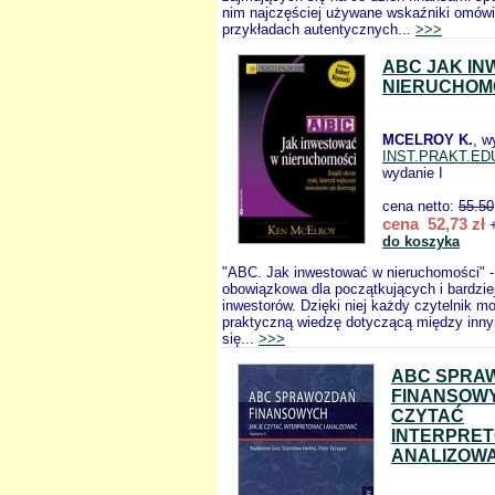
nim najczęściej używane wskaźniki omów
przykładach autentycznych...
>>>
ABC JAK I
NIERUCHOM
MCELROY K.
, w
INST.PRAKT.ED
wydanie I
cena netto:
55.50
cena 52,73 zł
+
do koszyka
"ABC. Jak inwestować w nieruchomości" - 
obowiązkowa dla początkujących i bardzi
inwestorów. Dzięki niej każdy czytelnik 
praktyczną wiedzę dotyczącą między innym
się...
>>>
ABC SPRA
FINANSOWY
CZYTAĆ
INTERPRET
ANALIZOW