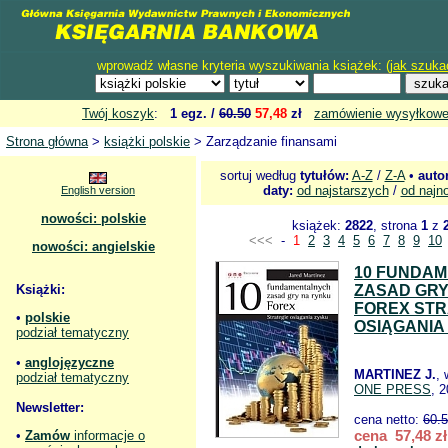
wprowadź własne kryteria wyszukiwania książek: (
jak szuka
Twój koszyk
:
1 egz. /
60.50
57,48
zł
zamówienie wysyłkow
Strona główna
>
książki polskie
> Zarządzanie finansami
sortuj według
tytułów:
A-Z
/
Z-A
•
auto
daty:
od najstarszych
/
od najn
English version
nowości: polskie
książek:
2822
, strona
1
z
<<<
-
1
2
3
4
5
6
7
8
9
10
nowości: angielskie
10 FUNDA
Książki:
ZASAD GRY
FOREX STR
•
polskie
OSIĄGANIA
podział tematyczny
•
anglojęzyczne
MARTINEZ J.
,
podział tematyczny
ONE PRESS
, 
Newsletter:
cena netto:
60.
cena 57,48 zł
•
Zamów
informacje o