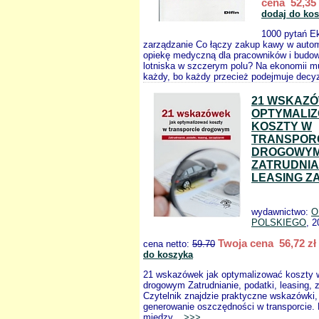
cena 52,35 
dodaj do ko
1000 pytań E
zarządzanie Co łączy zakup kawy w auto
opiekę medyczną dla pracowników i budow
lotniska w szczerym polu? Na ekonomii m
każdy, bo każdy przecież podejmuje decyz
21 WSKAZ
OPTYMALI
KOSZTY W
TRANSPOR
DROGOWY
ZATRUDNIA
LEASING Z
wydawnictwo:
O
POLSKIEGO
, 2
Twoja cena 56,72 zł
cena netto:
59.70
do koszyka
21 wskazówek jak optymalizować koszty w
drogowym Zatrudnianie, podatki, leasing, 
Czytelnik znajdzie praktyczne wskazówki,
generowanie oszczędności w transporcie.
między...
>>>