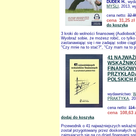
DUDEK H.
, wyd
MYŚLI
, 2013, w
cena netto:
32.8
cena 31,25 zł
do koszyka
3 kroki do wolności finansowej (Audioboo
Wyobraź sobie, że możesz robić, co tylko
zastanawiając się i nie zadając sobie ciągl
"Czy mnie na to stać?", "Czy mam na to p
41 NAJWAŻ
WSKAŹNIK
FINANSOW
PRZYKŁAD
POLSKICH 
wydawnictwo:
W
PRAKTYKA
, 2
cena netto:
114
cena 108,63 z
dodaj do koszyka
Przewodnik o 41 najważniejszych wskaźn
został przygotowany przez doskonałych sp
zajmujących się na co dzień finansami sp