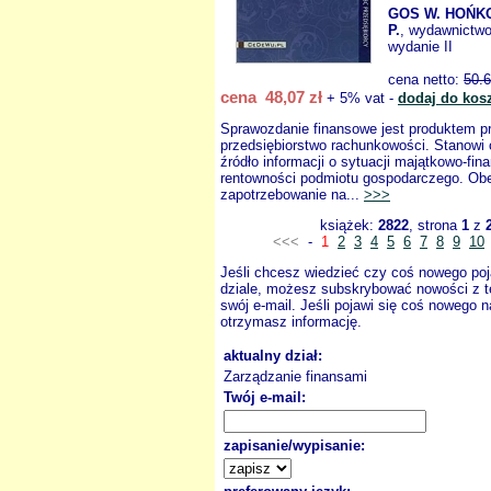
GOS W. HOŃKO
P.
, wydawnictw
wydanie II
cena netto:
50.
cena 48,07 zł
+ 5% vat -
dodaj do kos
Sprawozdanie finansowe jest produktem p
przedsiębiorstwo rachunkowości. Stanowi
źródło informacji o sytuacji majątkowo-fin
rentowności podmiotu gospodarczego. Obec
zapotrzebowanie na...
>>>
książek:
2822
, strona
1
z
<<<
-
1
2
3
4
5
6
7
8
9
10
Jeśli chcesz wiedzieć czy coś nowego poj
dziale, możesz subskrybować nowości z t
swój e-mail. Jeśli pojawi się coś nowego n
otrzymasz informację.
aktualny dział:
Zarządzanie finansami
Twój e-mail:
zapisanie/wypisanie: