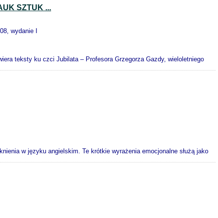
K SZTUK ...
008, wydanie I
ra teksty ku czci Jubilata – Profesora Grzegorza Gazdy, wieloletniego
yknienia w języku angielskim. Te krótkie wyrażenia emocjonalne służą jako