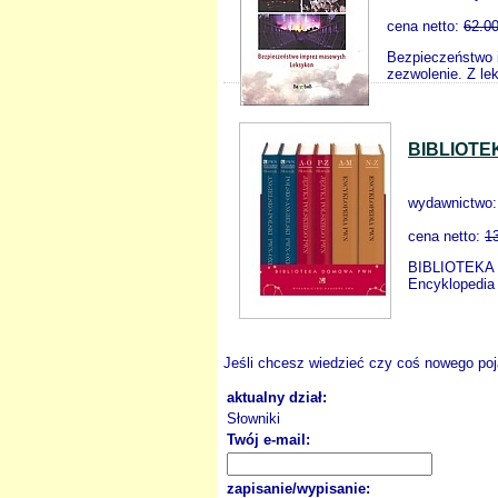
cena netto:
62.0
Bezpieczeństwo i
zezwolenie. Z le
BIBLIOT
wydawnictwo
cena netto:
1
BIBLIOTEKA D
Encyklopedia 
Jeśli chcesz wiedzieć czy coś nowego poja
aktualny dział:
Słowniki
Twój e-mail:
zapisanie/wypisanie: