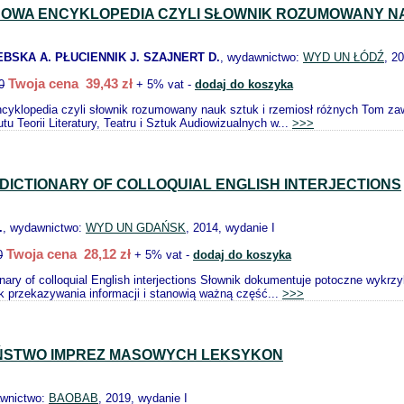
WA ENCYKLOPEDIA CZYLI SŁOWNIK ROZUMOWANY NAU
EBSKA A. PŁUCIENNIK J. SZAJNERT D.
, wydawnictwo:
WYD UN ŁÓDŹ
, 2
Twoja cena 39,43 zł
0
+ 5% vat -
dodaj do koszyka
yklopedia czyli słownik rozumowany nauk sztuk i rzemiosł różnych Tom zawie
utu Teorii Literatury, Teatru i Sztuk Audiowizualnych w...
>>>
 DICTIONARY OF COLLOQUIAL ENGLISH INTERJECTIONS
.
, wydawnictwo:
WYD UN GDAŃSK
, 2014, wydanie I
Twoja cena 28,12 zł
0
+ 5% vat -
dodaj do koszyka
onary of colloquial English interjections Słownik dokumentuje potoczne wykrz
k przekazywania informacji i stanowią ważną część...
>>>
ŃSTWO IMPREZ MASOWYCH LEKSYKON
awnictwo:
BAOBAB
, 2019, wydanie I