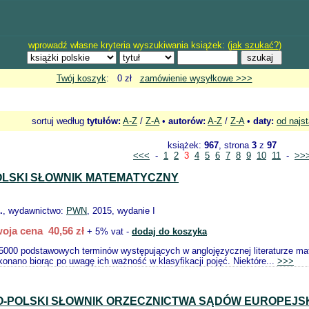
wprowadź własne kryteria wyszukiwania książek: (
jak szukać?
)
Twój koszyk
: 0 zł
zamówienie wysyłkowe >>>
sortuj według
tytułów:
A-Z
/
Z-A
•
autorów:
A-Z
/
Z-A
•
daty:
od najs
książek:
967
, strona
3
z
97
<<<
-
1
2
3
4
5
6
7
8
9
10
11
-
>>
OLSKI SŁOWNIK MATEMATYCZNY
.
, wydawnictwo:
PWN
, 2015, wydanie I
oja cena 40,56 zł
+ 5% vat -
dodaj do koszyka
 5000 podstawowych terminów występujących w anglojęzycznej literaturze mat
onano biorąc po uwagę ich ważność w klasyfikacji pojęć. Niektóre...
>>>
O-POLSKI SŁOWNIK ORZECZNICTWA SĄDÓW EUROPEJS