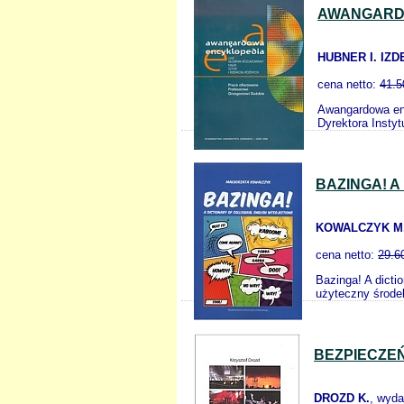
AWANGARDO
HUBNER I. IZD
cena netto:
41.5
Awangardowa enc
Dyrektora Instyt
BAZINGA! A
KOWALCZYK M
cena netto:
29.6
Bazinga! A dicti
użyteczny środe
BEZPIECZE
DROZD K.
, wyd