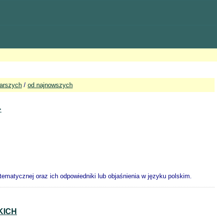
tarszych
/
od najnowszych
>
ematycznej oraz ich odpowiedniki lub objaśnienia w języku polskim.
KICH