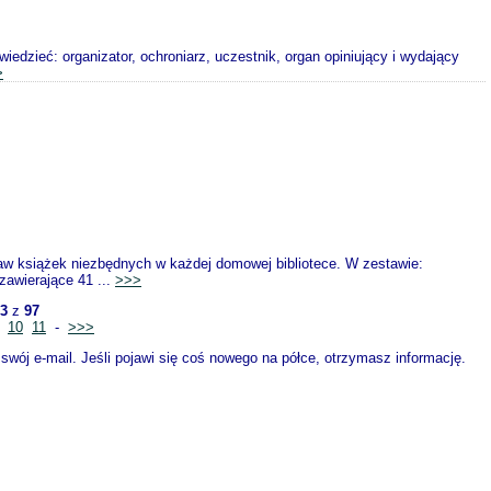
ieć: organizator, ochroniarz, uczestnik, organ opiniujący i wydający
>
książek niezbędnych w każdej domowej bibliotece. W zestawie:
awierające 41 ...
>>>
3
z
97
10
11
-
>>>
wój e-mail. Jeśli pojawi się coś nowego na półce, otrzymasz informację.