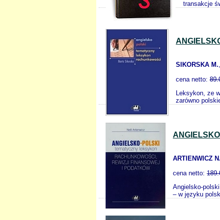
transakcje ś
ANGIELSK
SIKORSKA M.
cena netto:
89.
Leksykon, ze w
zarówno polskie
ANGIELSKO
ARTIENWICZ N
cena netto:
189.
Angielsko-polsk
– w języku polsk