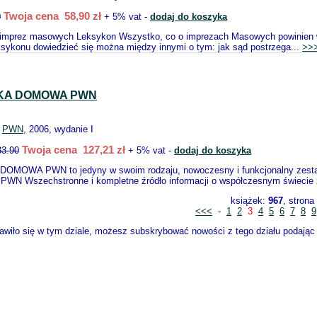
Twoja cena 58,90 zł
0
+ 5% vat -
dodaj do koszyka
mprez masowych Leksykon Wszystko, co o imprezach Masowych powinien wiedz
ksykonu dowiedzieć się można między innymi o tym: jak sąd postrzega...
>>
EKA DOMOWA PWN
:
PWN
, 2006, wydanie I
Twoja cena 127,21 zł
33.90
+ 5% vat -
dodaj do koszyka
OMOWA PWN to jedyny w swoim rodzaju, nowoczesny i funkcjonalny zestaw 
PWN Wszechstronne i kompletne źródło informacji o współczesnym świecie z
książek:
967
, strona
<<<
-
1
2
3
4
5
6
7
8
9
wiło się w tym dziale, możesz subskrybować nowości z tego działu podając s