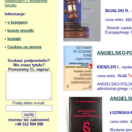
nowościach z wybranego
tematu
BUJALSKI R.
,
Informacje:
cena netto:
112
•
o księgarni
Słownik zawier
•
koszty wysyłki
Europejskiego 
•
kontakt
•
Cookies na stronie
ANGIELSKO-P
Szukasz podpowiedzi?
Nie znasz tytułu?
KIENZLER I.
, wyda
Pomożemy Ci, napisz!
T
cena netto:
76.00
ANGIELSKO-POLSKI
administracyjnego i 
ANGIELS
Podaj adres e-mail:
ŁOZIŃSKA-
możesz też zadzwonić
cena netto:
+48 512 994 090
Wydanie pier