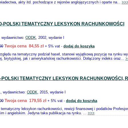
wiadectwa, akty itd. pochodzące z rejonów anglojęzycznych i oparte na...
>>
O-POLSKI TEMATYCZNY LEKSYKON RACHUNKOWOŚCI
, wydawnictwo:
ODDK
, 2002, wydanie I
Twoja cena 84,55 zł
00
+ 5% vat -
dodaj do koszyka
zględu na tematyczny podział haseł, stanowi wyjątkową pozycję na rynku w
j, brytyjskiej, jak i amerykańskiej rachunkowości. Dołączony indeks oraz...
>
-POLSKI TEMATYCZNY LEKSYKON RACHUNKOWOŚCI, R
.
, wydawnictwo:
ODDK
, 2015, wydanie I
Twoja cena 179,55 zł
00
+ 5% vat -
dodaj do koszyka
i tematyczny leksykon rachunkowości, rewizji finansowej i podatków Profesjo
im i angielskim. Jedyna taka publikacja na rynku. ...
>>>