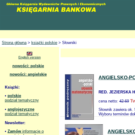
Strona główna
>
książki polskie
> Słowniki
English version
nowości: polskie
nowości: angielskie
ANGIELSKO-P
Książki:
RED. JEZIERSKA H
•
polskie
podział tematyczny
Tw
cena netto:
42.69
•
anglojęzyczne
Słownik zawiera ok.
podział tematyczny
Wyboru terminów dok
Newsletter:
•
Zamów
informacje o
ANGIELSK