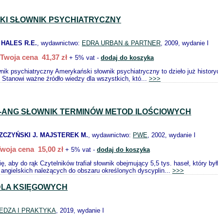
I SŁOWNIK PSYCHIATRYCZNY
 HALES R.E.
, wydawnictwo:
EDRA URBAN & PARTNER
, 2009, wydanie I
Twoja cena 41,37 zł
+ 5% vat -
dodaj do koszyka
nik psychiatryczny Amerykański słownik psychiatryczny to dzieło już hist
Stanowi ważne źródło wiedzy dla wszystkich, któ...
>>>
-ANG SŁOWNIK TERMINÓW METOD ILOŚCIOWYCH
ZCZYŃSKI J. MAJSTEREK M.
, wydawnictwo:
PWE
, 2002, wydanie I
woja cena 15,00 zł
+ 5% vat -
dodaj do koszyka
ię, aby do rąk Czytelników trafiał słownik obejmujący 5,5 tys. haseł, który
i angielskich należących do obszaru określonych dyscyplin...
>>>
DLA KSIĘGOWYCH
EDZA I PRAKTYKA
, 2019, wydanie I