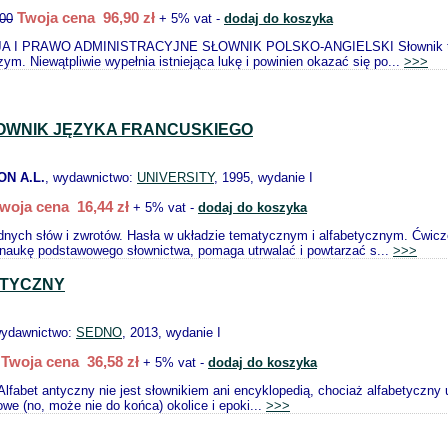
Twoja cena 96,90 zł
00
+ 5% vat -
dodaj do koszyka
I PRAWO ADMINISTRACYJNE SŁOWNIK POLSKO-ANGIELSKI Słownik ten zawier
ym. Niewątpliwie wypełnia istniejąca lukę i powinien okazać się po...
>>>
OWNIK JĘZYKA FRANCUSKIEGO
N A.L.
, wydawnictwo:
UNIVERSITY
, 1995, wydanie I
woja cena 16,44 zł
+ 5% vat -
dodaj do koszyka
nych słów i zwrotów. Hasła w układzie tematycznym i alfabetycznym. Ćwicze
naukę podstawowego słownictwa, pomaga utrwalać i powtarzać s...
>>>
NTYCZNY
wydawnictwo:
SEDNO
, 2013, wydanie I
Twoja cena 36,58 zł
+ 5% vat -
dodaj do koszyka
Alfabet antyczny nie jest słownikiem ani encyklopedią, chociaż alfabetyczny 
we (no, może nie do końca) okolice i epoki...
>>>