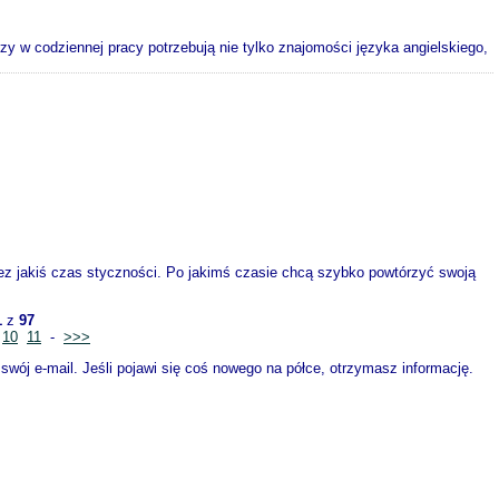
zy w codziennej pracy potrzebują nie tylko znajomości języka angielskiego,
rzez jakiś czas styczności. Po jakimś czasie chcą szybko powtórzyć swoją
1
z
97
10
11
-
>>>
wój e-mail. Jeśli pojawi się coś nowego na półce, otrzymasz informację.