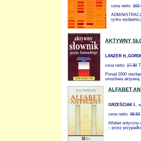
cena netto:
102.
ADMINISTRACJA 
rynku wydawnicz
AKTYWNY SŁ
LANZER H.,GORDO
T
cena netto:
17.30
Ponad 2000 niezbęd
umożliwia aktywną 
ALFABET A
GRZEŚCIAK I.
, 
cena netto:
38.50
Alfabet antyczny 
– przez przypadko