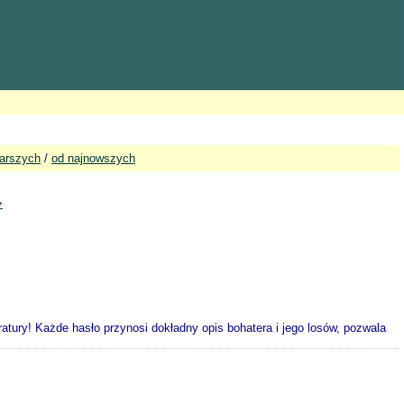
tarszych
/
od najnowszych
>
eratury! Każde hasło przynosi dokładny opis bohatera i jego losów, pozwala