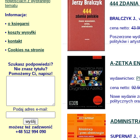
nowościach z wybranego
444 ZDANIA
tematu
Informacje:
BRALCZYK J.
,
•
o księgarni
cena netto:
43.9
•
koszty wysyłki
Poszerzone wyda
•
kontakt
polityków i arty
•
Cookies na stronie
A-ZETKA E
Szukasz podpowiedzi?
Nie znasz tytułu?
Pomożemy Ci, napisz!
wydawnictwo:
P
cena netto:
92.5
Nowe wydanie zn
politycznych or
Podaj adres e-mail:
ADMINISTR
możesz też zadzwonić
+48 512 994 090
SUPERNAT J.
,