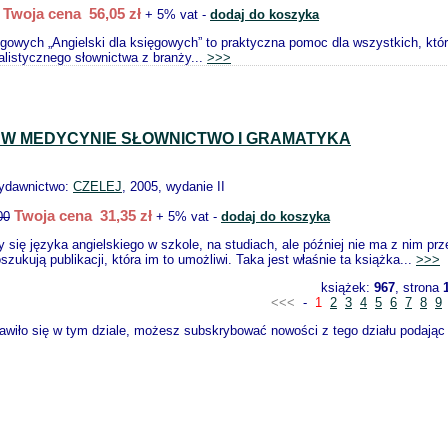
Twoja cena 56,05 zł
+ 5% vat -
dodaj do koszyka
ęgowych „Angielski dla księgowych” to praktyczna pomoc dla wszystkich, któr
alistycznego słownictwa z branży...
>>>
 W MEDYCYNIE SŁOWNICTWO I GRAMATYKA
wydawnictwo:
CZELEJ
, 2005, wydanie II
Twoja cena 31,35 zł
00
+ 5% vat -
dodaj do koszyka
 się języka angielskiego w szkole, na studiach, ale później nie ma z nim p
szukują publikacji, która im to umożliwi. Taka jest właśnie ta książka...
>>>
książek:
967
, strona
<<<
-
1
2
3
4
5
6
7
8
9
wiło się w tym dziale, możesz subskrybować nowości z tego działu podając s