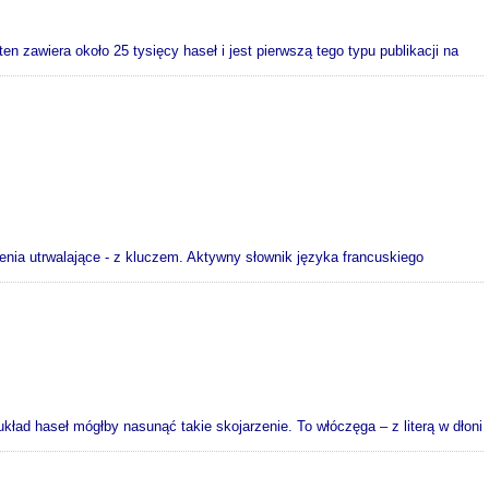
a około 25 tysięcy haseł i jest pierwszą tego typu publikacji na
nia utrwalające - z kluczem. Aktywny słownik języka francuskiego
układ haseł mógłby nasunąć takie skojarzenie. To włóczęga – z literą w dłoni