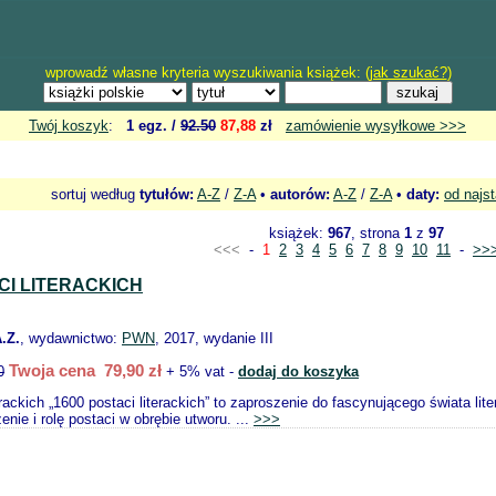
wprowadź własne kryteria wyszukiwania książek: (
jak szukać?
)
Twój koszyk
:
1 egz. /
92.50
87,88
zł
zamówienie wysyłkowe >>>
sortuj według
tytułów:
A-Z
/
Z-A
•
autorów:
A-Z
/
Z-A
•
daty:
od najs
książek:
967
, strona
1
z
97
<<<
-
1
2
3
4
5
6
7
8
9
10
11
-
>>
CI LITERACKICH
.Z.
, wydawnictwo:
PWN
, 2017, wydanie III
Twoja cena 79,90 zł
0
+ 5% vat -
dodaj do koszyka
erackich „1600 postaci literackich” to zaproszenie do fascynującego świata lit
nie i rolę postaci w obrębie utworu. ...
>>>