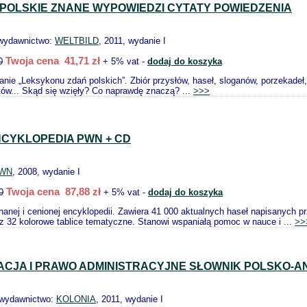
 POLSKIE ZNANE WYPOWIEDZI CYTATY POWIEDZENIA
 wydawnictwo:
WELTBILD
, 2011, wydanie I
Twoja cena 41,71 zł
0
+ 5% vat -
dodaj do koszyka
nie „Leksykonu zdań polskich”. Zbiór przysłów, haseł, sloganów, porzekadeł
stów... Skąd się wzięły? Co naprawdę znaczą? ...
>>>
NCYKLOPEDIA PWN + CD
WN
, 2008, wydanie I
Twoja cena 87,88 zł
0
+ 5% vat -
dodaj do koszyka
anej i cenionej encyklopedii. Zawiera 41 000 aktualnych haseł napisanych 
az 32 kolorowe tablice tematyczne. Stanowi wspaniałą pomoc w nauce i ...
>>
ACJA I PRAWO ADMINISTRACYJNE SŁOWNIK POLSKO-AN
 wydawnictwo:
KOLONIA
, 2011, wydanie I