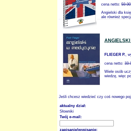
cena netto:
59.00
Angielski dla ksi
ale również specj
ANGIELSKI
FLIEGER P.
, 
cena netto:
33.
Wiele osób uczy
wiedzę, więc po
Jeśli chcesz wiedzieć czy coś nowego poja
aktualny dział:
Słowniki
Twój e-mail:
zapisanie/wypisanie: