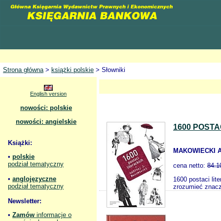
Strona główna
>
książki polskie
> Słowniki
English version
nowości: polskie
nowości: angielskie
1600 POSTA
Książki:
MAKOWIECKI A
•
polskie
podział tematyczny
cena netto:
84.1
•
anglojęzyczne
1600 postaci lit
podział tematyczny
zrozumieć znacze
Newsletter:
•
Zamów
informacje o