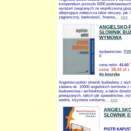
kompendium przeszło 5000 podstawowych 
wyrażeń związanych ze współczesną gosp
obejmujące zwłaszcza takie obszary, jak: 
zagraniczny, bankowość, finanse,...
>>>
ANGIELSKO-
SŁOWNIK BU
WYMOWĄ
wydawnictwo:
PW
II
cena netto:
41.50
cena 39,43 zł
+ 
do koszyka
Angielsko-polski słownik budowlany z wy
zawiera ok. 10000 angielskich terminów z 
budownictwa i architektury, a także dziedz
powiązanych, takich jak spawalnictwo, inży
wodna, inżynieria sanitarna,...
>>>
ANGIELSKO
SŁOWNIK 
PIOTR KAPUS