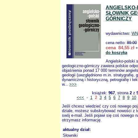
ANGIELSKO-
SŁOWNIK GE
GÓRNICZY
wydawnictwo:
WN
cena netto:
89.00
cena 84,55 zł
+
do koszyka
Angielsko-polski 
geologiczno-górniczy zawiera polskie odpo
objaśnienia ponad 17 000 terminów angiel
geologii (uwzględniono m.in. stratygrafię, 
dynamiczną i historyczną, petrografię i tek
w...
>>>
książek:
967
, strona
2
z
<<<
-
1
2
3
4
5
6
7
8
9
10
Jeśli chcesz wiedzieć czy coś nowego poj
dziale, możesz subskrybować nowości z t
swój e-mail. Jeśli pojawi się coś nowego n
otrzymasz informację.
aktualny dział:
Słowniki