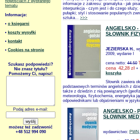
nowościach z wybranego
informacje z zakresu: gramatyka - jak pis
tematu
interpunkcja - czym jest i do czego służy; o
pułapki; styl i stosowanie popularnych zwr
Informacje:
sztuka...
>>>
•
o księgarni
ANGIELSKO -
•
koszty wysyłki
SŁOWNIK FIZ
•
kontakt
JEZIERSKA H.
, w
•
Cookies na stronie
2009, wydanie I
cena netto:
44.50
Szukasz podpowiedzi?
cena 42,28 zł
+ 
Nie znasz tytułu?
koszyka
Pomożemy Ci, napisz!
Słownik zawiera ok
podstawowych terminów angielskich z dzied
także z dziedzin z nią powiązanych (geofi
meteorologia, fizykochemia, energetyka ją
odpowiednikami lub objaśnieniami w języku
Podaj adres e-mail:
ANGIELSKO - 
SŁOWNIK ME
możesz też zadzwonić
+48 512 994 090
wydawnictwo:
PWN