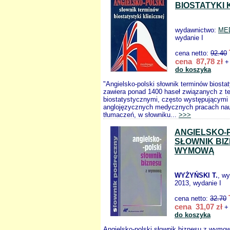
BIOSTATYKI 
wydawnictwo:
ME
wydanie I
cena netto:
92.40
cena 87,78 zł
+ 
do koszyka
"Angielsko-polski słownik terminów biostaty
zawiera ponad 1400 haseł związanych z t
biostatystycznymi, często występującymi
anglojęzycznych medycznych pracach na
tłumaczeń, w słowniku...
>>>
ANGIELSKO-
SŁOWNIK BIZ
WYMOWĄ
WYŻYŃSKI T.
, w
2013, wydanie I
cena netto:
32.70
cena 31,07 zł
+ 
do koszyka
Angielsko-polski słownik biznesu z wymo