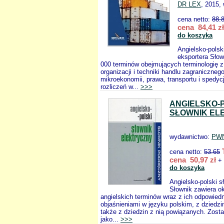
DR LEX
, 2015,
cena netto:
88.
cena 84,41 zł
do koszyka
Angielsko-polsk
eksportera Słow
000 terminów obejmujących terminologię z
organizacji i techniki handlu zagraniczne
mikroekonomii, prawa, transportu i spedycj
rozliczeń w...
>>>
ANGIELSKO-
SŁOWNIK EL
wydawnictwo:
PW
cena netto:
53.65
cena 50,97 zł
+ 
do koszyka
Angielsko-polski s
Słownik zawiera o
angielskich terminów wraz z ich odpowiedn
objaśnieniami w języku polskim, z dziedzin
także z dziedzin z nią powiązanych. Zost
jako...
>>>