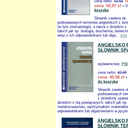
T
cena netto:
53.65
cena 50,97 zł
+ 5
koszyka
Słownik zawiera ok.
podstawowych terminów angielskich z dz
(w tym stomatologii), a także z dziedzin z
takich jak np. biologia, biochemia, biotech
wraz z ich odpowiednikami lub obja...
>>>
ANGIELSKO 
SŁOWNIK SP
wydawnictwo:
PW
cena netto:
42.69
cena 40,56 zł
+
do koszyka
Słownik zawiera o
podstawowych ter
z dziedziny spawa
dziedzin z nią powiązanych, takich jak np.
metaloznawstwo, wytrzymałość materiałów
odpowiednikami lub objaśnieniami w język
ANGIELSKO 
SŁOWNIK TE