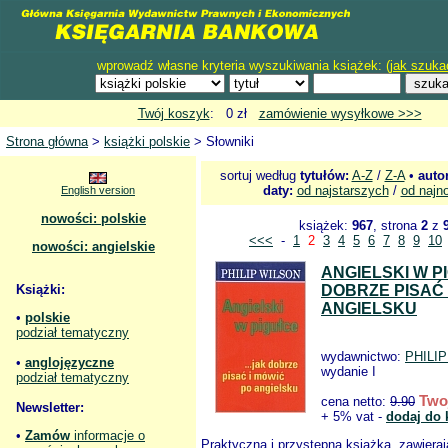
wprowadź własne kryteria wyszukiwania książek: (
jak szuka
Twój koszyk
: 0 zł
zamówienie wysyłkowe >>>
Strona główna
>
książki polskie
> Słowniki
sortuj według
tytułów:
A-Z
/
Z-A
•
auto
daty:
od najstarszych
/
od najn
English version
nowości: polskie
książek:
967
, strona
2
z
<<<
-
1
2
3
4
5
6
7
8
9
10
nowości: angielskie
ANGIELSKI W P
Książki:
DOBRZE PISAĆ 
ANGIELSKU
•
polskie
podział tematyczny
wydawnictwo:
PHILI
•
anglojęzyczne
wydanie I
podział tematyczny
Twoj
cena netto:
9.90
Newsletter:
+ 5% vat -
dodaj do 
•
Zamów
informacje o
Praktyczna i przystępna książka, zawiera