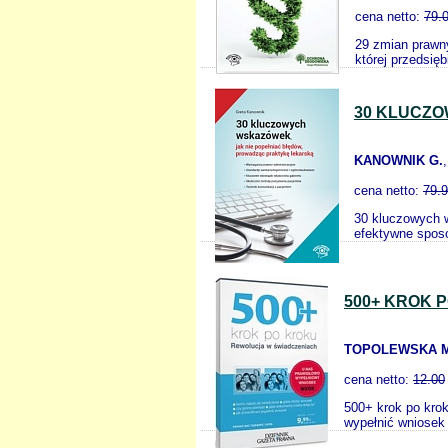
cena netto:
79.
29 zmian prawny
której przedsię
30 KLUCZ
KANOWNIK G.
cena netto:
79.
30 kluczowych w
efektywne spos
500+ KROK 
TOPOLEWSKA M
cena netto:
12.00
500+ krok po kro
wypełnić wniosek 