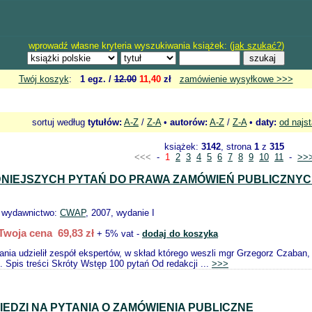
wprowadź własne kryteria wyszukiwania książek: (
jak szukać?
)
Twój koszyk
:
1 egz. /
12.00
11,40
zł
zamówienie wysyłkowe >>>
sortuj według
tytułów:
A-Z
/
Z-A
•
autorów:
A-Z
/
Z-A
•
daty:
od najs
książek:
3142
, strona
1
z
315
<<<
-
1
2
3
4
5
6
7
8
9
10
11
-
>>
DNIEJSZYCH PYTAŃ DO PRAWA ZAMÓWIEŃ PUBLICZNY
, wydawnictwo:
CWAP
, 2007, wydanie I
Twoja cena 69,83 zł
+ 5% vat -
dodaj do koszyka
ania udzielił zespół ekspertów, w skład którego weszli mgr Grzegorz Czaba
. Spis treści Skróty Wstęp 100 pytań Od redakcji ...
>>>
IEDZI NA PYTANIA O ZAMÓWIENIA PUBLICZNE