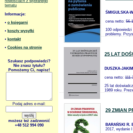
nowościach z wybranego
tematu
ŚMIGULSKA-W
Informacje:
cena netto:
56.
•
o księgarni
100 odpowiedzi 
•
koszty wysyłki
problemy. Przys
•
kontakt
•
Cookies na stronie
25 LAT DO
Szukasz podpowiedzi?
Nie znasz tytułu?
DUSZKA-JAKIM
Pomożemy Ci, napisz!
cena netto:
111.
25 lat doświadc
1989 roku. Preze
Podaj adres e-mail:
29 ZMIAN 
możesz też zadzwonić
BARAŃSKI R. 
+48 512 994 090
2017, wydanie I