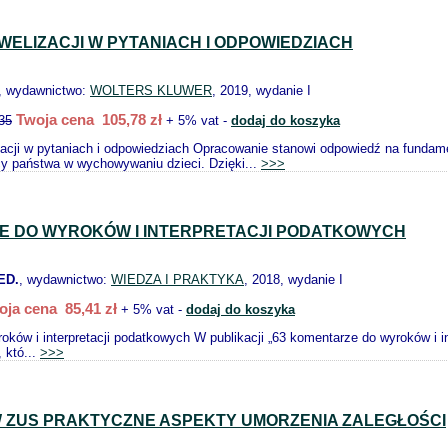
OWELIZACJI W PYTANIACH I ODPOWIEDZIACH
, wydawnictwo:
WOLTERS KLUWER
, 2019, wydanie I
Twoja cena 105,78 zł
35
+ 5% vat -
dodaj do koszyka
acji w pytaniach i odpowiedziach Opracowanie stanowi odpowiedź na fundame
y państwa w wychowywaniu dzieci. Dzięki...
>>>
E DO WYROKÓW I INTERPRETACJI PODATKOWYCH
ED.
, wydawnictwo:
WIEDZA I PRAKTYKA
, 2018, wydanie I
oja cena 85,41 zł
+ 5% vat -
dodaj do koszyka
oków i interpretacji podatkowych W publikacji „63 komentarze do wyroków i 
 któ...
>>>
W ZUS PRAKTYCZNE ASPEKTY UMORZENIA ZALEGŁOŚCI