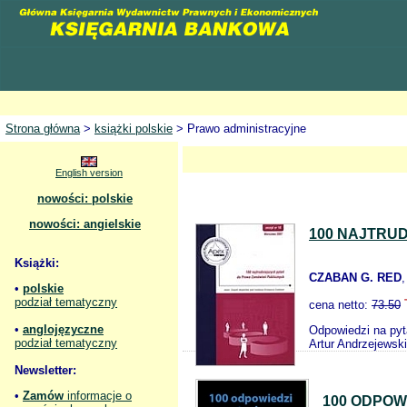
Strona główna
>
książki polskie
> Prawo administracyjne
English version
nowości: polskie
nowości: angielskie
100 NAJTRU
Książki:
CZABAN G. RED
•
polskie
podział tematyczny
cena netto:
73.50
•
anglojęzyczne
Odpowiedzi na pyt
podział tematyczny
Artur Andrzejewski
Newsletter:
•
Zamów
informacje o
100 ODPOW