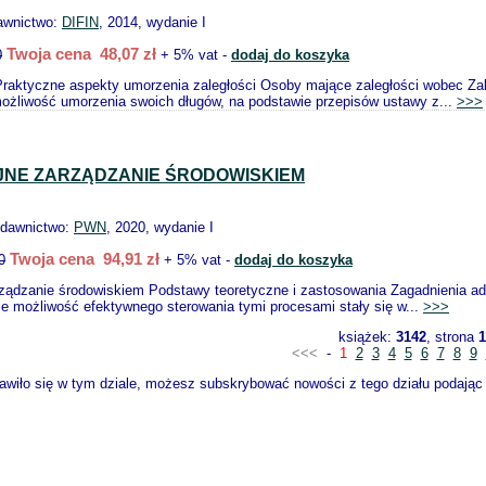
awnictwo:
DIFIN
, 2014, wydanie I
Twoja cena 48,07 zł
0
+ 5% vat -
dodaj do koszyka
Praktyczne aspekty umorzenia zaległości Osoby mające zaległości wobec Zak
możliwość umorzenia swoich długów, na podstawie przepisów ustawy z...
>>>
NE ZARZĄDZANIE ŚRODOWISKIEM
ydawnictwo:
PWN
, 2020, wydanie I
Twoja cena 94,91 zł
0
+ 5% vat -
dodaj do koszyka
ządzanie środowiskiem Podstawy teoretyczne i zastosowania Zagadnienia ada
że możliwość efektywnego sterowania tymi procesami stały się w...
>>>
książek:
3142
, strona
1
<<<
-
1
2
3
4
5
6
7
8
9
wiło się w tym dziale, możesz subskrybować nowości z tego działu podając s