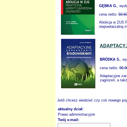
GĘBKA G.
, wyd
cena netto:
50.6
Abolicja w ZUS 
niepowtarzalną 
ADAPTACYJ
BRÓDKA S.
, w
cena netto:
99.9
Adaptacyjne zar
zagrożeń, a tak
Jeśli chcesz wiedzieć czy coś nowego poja
aktualny dział:
Prawo administracyjne
Twój e-mail: