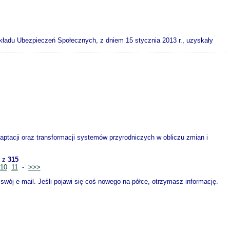
ładu Ubezpieczeń Społecznych, z dniem 15 stycznia 2013 r., uzyskały
ptacji oraz transformacji systemów przyrodniczych w obliczu zmian i
z
315
10
11
-
>>>
wój e-mail. Jeśli pojawi się coś nowego na półce, otrzymasz informację.