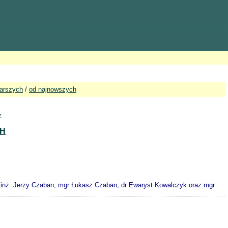
tarszych
/
od najnowszych
>
CH
n, inż. Jerzy Czaban, mgr Łukasz Czaban, dr Ewaryst Kowalczyk oraz mgr