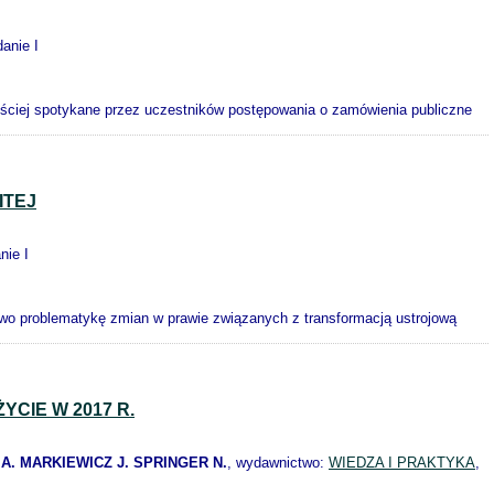
danie I
zęściej spotykane przez uczestników postępowania o zamówienia publiczne
ITEJ
nie I
owo problematykę zmian w prawie związanych z transformacją ustrojową
CIE W 2017 R.
A. MARKIEWICZ J. SPRINGER N.
, wydawnictwo:
WIEDZA I PRAKTYKA
,