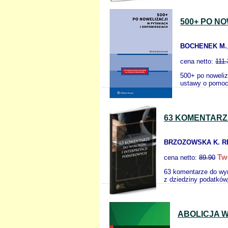
500+ PO N
BOCHENEK M.
cena netto:
111.
500+ po noweliz
ustawy o pomoc
63 KOMENTARZ
BRZOZOWSKA K. R
Tw
cena netto:
89.90
63 komentarze do wyr
z dziedziny podatków,
ABOLICJA 