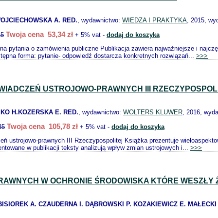
OJCIECHOWSKA A. RED.
, wydawnictwo:
WIEDZA I PRAKTYKA
, 2015, wy
Twoja cena 53,34 zł
15
+ 5% vat -
dodaj do koszyka
na pytania o zamówienia publiczne Publikacja zawiera najważniejsze i najc
tępna forma: pytanie- odpowiedź dostarcza konkretnych rozwiązań...
>>>
ŚWIADCZEŃ USTROJOWO-PRAWNYCH III RZECZYPOSPOL
KO H.KOZERSKA E. RED.
, wydawnictwo:
WOLTERS KLUWER
, 2016, wyda
Twoja cena 105,78 zł
35
+ 5% vat -
dodaj do koszyka
zeń ustrojowo-prawnych III Rzeczypospolitej Książka prezentuje wieloaspekt
ntowane w publikacji teksty analizują wpływ zmian ustrojowych i...
>>>
PRAWNYCH W OCHRONIE ŚRODOWISKA KTÓRE WESZŁY ŻY
BISIOREK A. CZAUDERNA I. DĄBROWSKI P. KOZAKIEWICZ E. MAŁECKI 