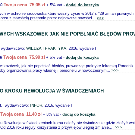
Twoja cena 75,05 zł
00
+ 5% vat -
dodaj do koszyka
ch w ochronie środowiska które weszły życie w 2017 r. "29 zmian prawnych w 
biorca z łatwością przebrnie przez najnowsze nowości...
>>>
OWYCH WSKAZÓWEK JAK NIE POPEŁNIAĆ BŁĘDÓW PR
, wydawnictwo:
WIEDZA I PRAKTYKA
, 2016, wydanie I
Twoja cena 75,99 zł
99
+ 5% vat -
dodaj do koszyka
skazówek, jak nie popełniać błędów, prowadząc praktykę lekarską Poradnik z
oby organizowania pracy własnej i personelu w nowoczesnym...
>>>
PO KROKU REWOLUCJA W ŚWIADCZENIACH
.
, wydawnictwo:
INFOR
, 2016, wydanie I
Twoja cena 11,40 zł
+ 5% vat -
dodaj do koszyka
ku Rewolucja w świadczeniach komu należy się świadczenie gdzie złożyć wn
Od 2016 roku reguły korzystania z przywilejów ulegną zmianie....
>>>