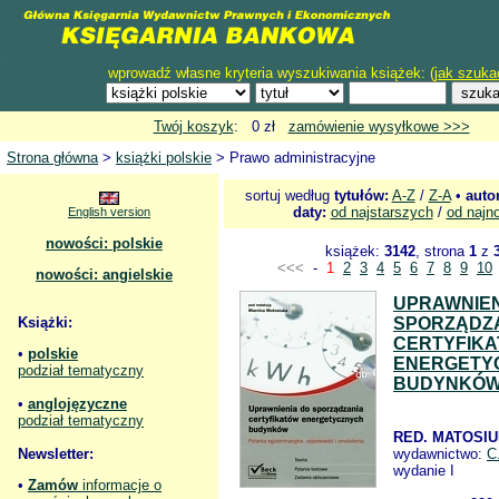
wprowadź własne kryteria wyszukiwania książek: (
jak szuka
Twój koszyk
: 0 zł
zamówienie wysyłkowe >>>
Strona główna
>
książki polskie
> Prawo administracyjne
sortuj według
tytułów:
A-Z
/
Z-A
•
auto
daty:
od najstarszych
/
od najn
English version
nowości: polskie
książek:
3142
, strona
1
z
<<<
-
1
2
3
4
5
6
7
8
9
10
nowości: angielskie
UPRAWNIEN
Książki:
SPORZĄDZ
CERTYFIK
•
polskie
ENERGETY
podział tematyczny
BUDYNKÓW
•
anglojęzyczne
podział tematyczny
RED. MATOSIU
Newsletter:
wydawnictwo:
C
wydanie I
•
Zamów
informacje o