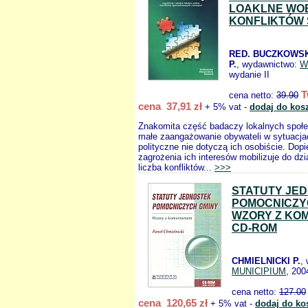
LOAKLNE WO
KONFLIKTÓW
RED. BUCZKOWSK
P.
, wydawnictwo:
W
wydanie II
T
cena netto:
39.90
cena 37,91 zł
+ 5% vat -
dodaj do kos
Znakomita część badaczy lokalnych społe
małe zaangażowanie obywateli w sytuacja
polityczne nie dotyczą ich osobiście. Dop
zagrożenia ich interesów mobilizuje do dz
liczba konfliktów...
>>>
STATUTY JE
POMOCNICZY
WZORY Z KO
CD-ROM
CHMIELNICKI P.
,
MUNICIPIUM
, 200
cena netto:
127.00
cena 120,65 zł
+ 5% vat -
dodaj do ko