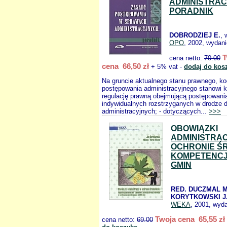
ADMINISTRAC
PORADNIK
DOBRODZIEJ E.
, 
OPO
, 2002, wydani
T
cena netto:
70.00
cena 66,50 zł
+ 5% vat -
dodaj do kos
Na gruncie aktualnego stanu prawnego, k
postępowania administracyjnego stanowi
regulację prawną obejmującą postępowani
indywidualnych rozstrzyganych w drodze d
administracyjnych; - dotyczących...
>>>
OBOWIĄZKI
ADMINISTRAC
OCHRONIE Ś
KOMPETENC
GMIN
RED. DUCZMAL M
KORYTKOWSKI J
WEKA
, 2001, wyda
Twoja cena 65,55 zł
cena netto:
69.00