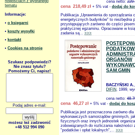
nowościach z wybranego
cena netto:
229.
tematu
cena 218,49 zł
+ 5% vat -
dodaj do ko
Informacje:
Publikacja „Uprawnienia do sporządzania c
energetycznych budynków" to niezbędna 
•
o księgarni
przystępujących zarówno do części pisemne
praktycznej egzaminu. Opracowane w ksią
•
koszty wysyłki
zadania są...
>>>
•
kontakt
POSTĘPOW
•
Cookies na stronie
PODATKOWE
ADMINISTR
ORGANÓW
Szukasz podpowiedzi?
WYKONAW
Nie znasz tytułu?
SAM.GMIN
Pomożemy Ci, napisz!
BACZYŃSKI A.
DIFIN
, 1999, wy
cena netto:
48.7
cena 46,27 zł
+ 5% vat -
dodaj do kos
Podaj adres e-mail:
Publikacja jest przeznaczona zarówno dla
wykonawczych samorządów gminnych, jak 
fizycznych oraz innych jednostek organiz
możesz też zadzwonić
zobowiązanych do rozliczania należności z
+48 512 994 090
"podatków i opłat lokalnych",...
>>>