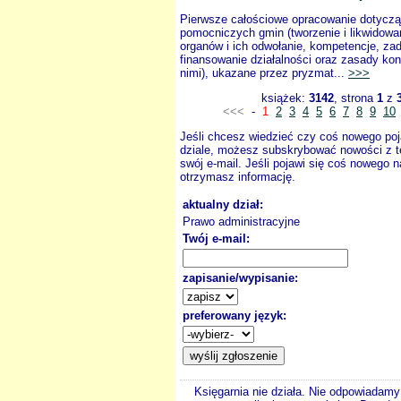
Pierwsze całościowe opracowanie dotyczą
pomocniczych gmin (tworzenie i likwidowa
organów i ich odwołanie, kompetencje, zad
finansowanie działalności oraz zasady kont
nimi), ukazane przez pryzmat...
>>>
książek:
3142
, strona
1
z
<<<
-
1
2
3
4
5
6
7
8
9
10
Jeśli chcesz wiedzieć czy coś nowego poj
dziale, możesz subskrybować nowości z t
swój e-mail. Jeśli pojawi się coś nowego n
otrzymasz informację.
aktualny dział:
Prawo administracyjne
Twój e-mail:
zapisanie/wypisanie:
preferowany język:
Księgarnia nie działa. Nie odpowiadamy 