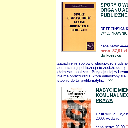
SPORY O W
ORGANU AD
PUBLICZNE
DEFECIŃSKA K
WYD.PRAWNIC
I
cena netto:
39.9
cena 37,91 zł
do koszyka
Zagadnienie sporów o właściwość z udzia
administracji publicznej nie zostało do tej
głębszym analizom. Przynajmniej w litera
nie ma opracowania, które odnosiłoby się
stopniu do tej problematyki....
>>>
NABYCIE MIE
KOMUNALNEG
PRAWA
CZARNIK Z.
, wyda
2000, wydanie I
cena netto:
20.00