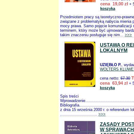
cena 19,00 zł
+ 
koszyka
Przedmiotem pracy są teoretyczno-prawne
związane z problematyką nabycia mienia 
mocy prawa. Samo pojęcie komunalizacji m
terminem, który może być ujmowany bard
takim znaczeniu posługuje się nim...
>>>
USTAWA O R
LOKALNYM
UZIĘBŁO P.
, wyda
WOLTERS KLUWE
T
cena netto:
67.30
cena 63,94 zł
+ 5
koszyka
Spis treści
Wprowadzenie..........................................
Bibliografia...........................................
z dnia 15 września 2000 r. o referendum l
...............................
>>>
ZASADY POS
W SPRAWACH