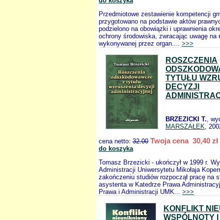
do koszyka
Przedmiotowe zestawienie kompetencji gm
przygotowano na podstawie aktów prawny
podzielono na obowiązki i uprawnienia ok
ochrony środowiska, zwracając uwagę na 
wykonywanej przez organ....
>>>
ROSZCZENIA
ODSZKODOW
TYTUŁU WZR
DECYZJI
ADMINISTRA
BRZEZICKI T.
, wy
MARSZAŁEK
, 200
Twoja cena 30,40 zł
cena netto:
32.00
do koszyka
Tomasz Brzezicki - ukończył w 1999 r. Wy
Administracji Uniwersytetu Mikołaja Koper
zakończeniu studiów rozpoczął pracę na 
asystenta w Katedrze Prawa Administracy
Prawa i Administracji UMK...
>>>
KONFLIKT NI
WSPÓLNOTY I