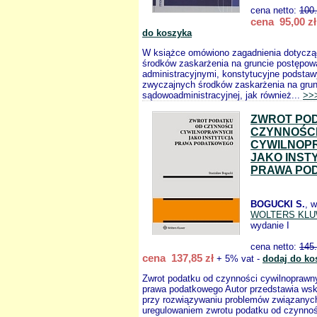
cena netto:
100
cena 95,00 zł
do koszyka
W książce omówiono zagadnienia dotycz
środków zaskarżenia na gruncie postępow
administracyjnymi, konstytucyjne podsta
zwyczajnych środków zaskarżenia na grun
sądowoadministracyjnej, jak również...
>>
ZWROT PO
CZYNNOŚC
CYWILNOP
JAKO INST
PRAWA PO
BOGUCKI S.
, 
WOLTERS KL
wydanie I
cena netto:
145
cena 137,85 zł
+ 5% vat -
dodaj do ko
Zwrot podatku od czynności cywilnoprawny
prawa podatkowego Autor przedstawia w
przy rozwiązywaniu problemów związanyc
uregulowaniem zwrotu podatku od czynnoś