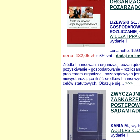
ORGANIZAC
POZARZĄD
LIŻEWSKI SŁ. 
GOSPODAROW
ROZLICZANIE
,
WIEDZA I PRA
wydanie I
cena netto:
139.
cena 132,05 zł
+ 5% vat -
dodaj do ko
Źródła finansowania organizacji pozarząd
pozyskiwanie - gospodarowanie - rozlicza
problemem organizacji pozarządowych jest
niewystarczająca ilość środków finansowyc
celów statutowych. Okazuje się...
>>>
ZWYCZAJN
ZASKARŻE
POSTĘPOW
SĄDAMI AD
KANIA M.
, wyd
WOLTERS KL
wydanie I