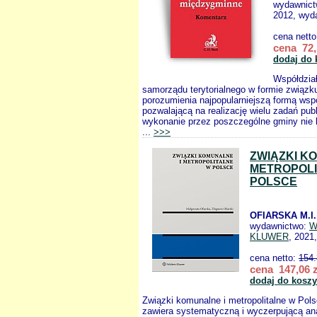
wydawnic
2012, wyda
cena nett
cena 72,
dodaj do 
Współdział
samorządu terytorialnego w formie związku
porozumienia najpopularniejszą formą wsp
pozwalającą na realizację wielu zadań pub
wykonanie przez poszczególne gminy nie 
...
>>>
ZWIĄZKI K
METROPOLI
POLSCE
OFIARSKA M.I.
wydawnictwo:
W
KLUWER
, 2021
cena netto:
154.
cena 147,06 z
dodaj do kosz
Związki komunalne i metropolitalne w Pols
zawiera systematyczną i wyczerpującą an