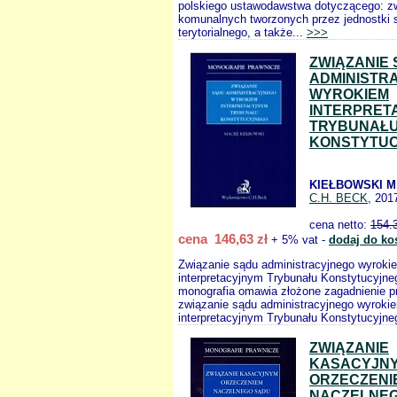
polskiego ustawodawstwa dotyczącego: z
komunalnych tworzonych przez jednostki
terytorialnego, a także...
>>>
ZWIĄZANIE
ADMINISTR
WYROKIEM
INTERPRET
TRYBUNAŁ
KONSTYTU
KIEŁBOWSKI M
C.H. BECK
, 201
cena netto:
154.
cena 146,63 zł
+ 5% vat -
dodaj do ko
Związanie sądu administracyjnego wyroki
interpretacyjnym Trybunału Konstytucyjn
monografia omawia złożone zagadnienie pr
związanie sądu administracyjnego wyroki
interpretacyjnym Trybunału Konstytucyjneg
ZWIĄZANIE
KASACYJN
ORZECZENI
NACZELNEG