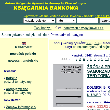
wprowadź własne kryteria wyszukiwania książek: (
jak szuka
Twój koszyk
: 0 zł
zamówienie wysyłkowe >>>
Strona główna
>
książki polskie
> Prawo administracyjne
sortuj według
tytułów:
A-Z
/
Z-A
•
auto
daty:
od najstarszych
/
od najn
English version
nowości: polskie
książek:
3142
, strona
1
z
<<<
-
1
2
3
4
5
6
7
8
9
10
nowości: angielskie
ŹRÓDŁA P
Książki:
SAMORZĄD
TERYTORI
•
polskie
podział tematyczny
DOLNICKI B. R
•
anglojęzyczne
wydawnictwo:
W
podział tematyczny
KLUWER
, 2018
Newsletter:
cena netto:
223
cena 212,61 
•
Zamów
informacje o