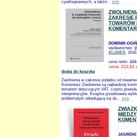
cywilnoprawnych, a także...
>>>
ZWOLNIENI
ZAKRESIE 
TOWARÓW 
KOMENTAR
DOMINIK-OGIŃ
wydawnictwo:
W
KLUWER
, 2016
cena netto:
223
cena 212,61 
dodaj do koszyka
Zwolnienia w zakresie podatku od towarów 
Komentarz Zwolnienia są najbardziej kont
tematem dotyczącym VAT, często powodu
interpretacyjne. Książka przedstawia wykł
problematyki odwołującą się do...
>>>
ZWIĄZK
MIĘDZ
KOMEN
JASIŃSKI