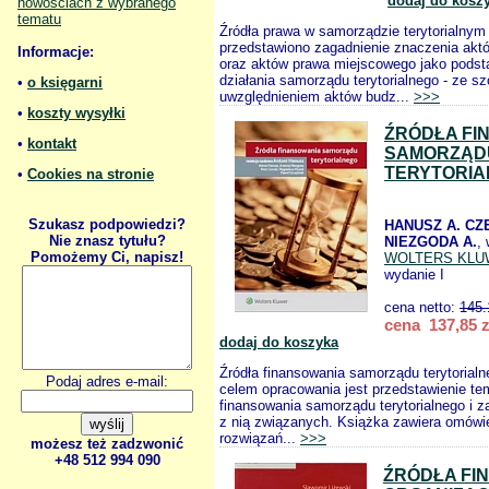
dodaj do kosz
nowościach z wybranego
tematu
Źródła prawa w samorządzie terytorialnym
przedstawiono zagadnienie znaczenia ak
Informacje:
oraz aktów prawa miejscowego jako podst
działania samorządu terytorialnego - ze 
•
o księgarni
uwzględnieniem aktów budz...
>>>
•
koszty wysyłki
ŹRÓDŁA FI
•
kontakt
SAMORZĄD
TERYTORI
•
Cookies na stronie
Szukasz podpowiedzi?
HANUSZ A. CZE
Nie znasz tytułu?
NIEZGODA A.
,
Pomożemy Ci, napisz!
WOLTERS KLU
wydanie I
cena netto:
145.
cena 137,85 z
dodaj do koszyka
Źródła finansowania samorządu terytoria
Podaj adres e-mail:
celem opracowania jest przedstawienie tem
finansowania samorządu terytorialnego i 
z nią związanych. Książka zawiera omówi
rozwiązań...
>>>
możesz też zadzwonić
+48 512 994 090
ŹRÓDŁA FI