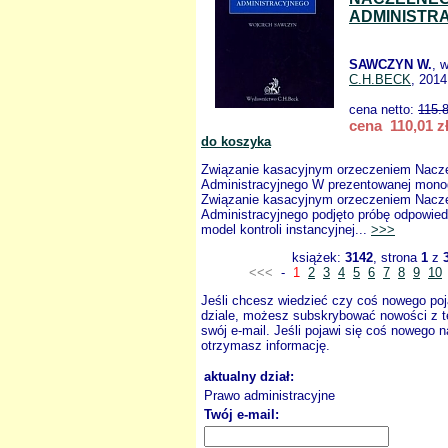
ADMINISTR
SAWCZYN W.
, 
C.H.BECK
, 2014
cena netto:
115.
cena 110,01 z
do koszyka
Związanie kasacyjnym orzeczeniem Nacz
Administracyjnego W prezentowanej monogr
Związanie kasacyjnym orzeczeniem Nacz
Administracyjnego podjęto próbę odpowiedz
model kontroli instancyjnej...
>>>
książek:
3142
, strona
1
z
<<<
-
1
2
3
4
5
6
7
8
9
10
Jeśli chcesz wiedzieć czy coś nowego poj
dziale, możesz subskrybować nowości z t
swój e-mail. Jeśli pojawi się coś nowego n
otrzymasz informację.
aktualny dział:
Prawo administracyjne
Twój e-mail: