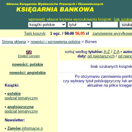
wprowadź własne kryteria wyszukiwania książek: (
jak szuka
Twój koszyk
:
1 egz. /
59.00
56,05
zł
zamówienie wysyłkow
Strona główna
>
nowości i wznowienia polskie
> Biznes
sortuj według
tytułów:
A-Z
/
Z-A
•
auto
daty:
od najstarszych
/
od najn
English version
nowości: polskie
brak szukanych książe
nowości: angielskie
Po otrzymaniu zamówienia poinf
czy wybrany tytuł polskojęzyczny lub an
Książki:
aktualnie na półce księgar
•
polskie
podział tematyczny
•
anglojęzyczne
podział tematyczny
Newsletter:
•
Zamów
informacje o