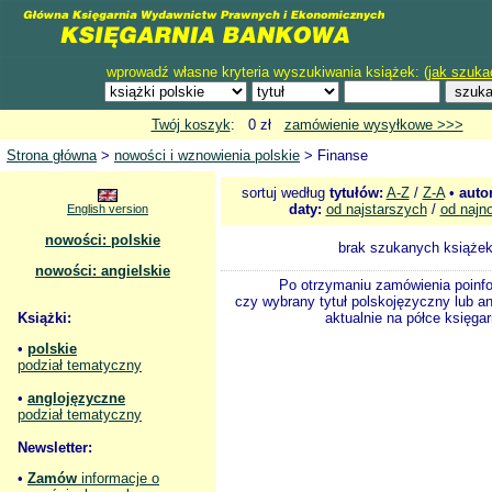
wprowadź własne kryteria wyszukiwania książek: (
jak szuka
Twój koszyk
: 0 zł
zamówienie wysyłkowe >>>
Strona główna
>
nowości i wznowienia polskie
> Finanse
sortuj według
tytułów:
A-Z
/
Z-A
•
auto
daty:
od najstarszych
/
od najn
English version
nowości: polskie
brak szukanych książe
nowości: angielskie
Po otrzymaniu zamówienia poinf
czy wybrany tytuł polskojęzyczny lub an
Książki:
aktualnie na półce księgar
•
polskie
podział tematyczny
•
anglojęzyczne
podział tematyczny
Newsletter:
•
Zamów
informacje o