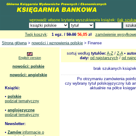
wprowadź własne kryteria wyszukiwania książek: (
jak szuka
Twój koszyk
:
1 egz. /
59.00
56,05
zł
zamówienie wysyłkow
Strona główna
>
nowości i wznowienia polskie
> Finanse
sortuj według
tytułów:
A-Z
/
Z-A
•
auto
daty:
od najstarszych
/
od najn
English version
nowości: polskie
brak szukanych książe
nowości: angielskie
Po otrzymaniu zamówienia poinf
czy wybrany tytuł polskojęzyczny lub an
Książki:
aktualnie na półce księgar
•
polskie
podział tematyczny
•
anglojęzyczne
podział tematyczny
Newsletter:
•
Zamów
informacje o