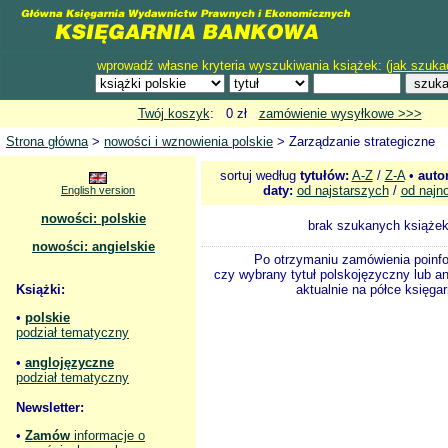
wprowadź własne kryteria wyszukiwania książek: (
jak szuka
Twój koszyk
: 0 zł
zamówienie wysyłkowe >>>
Strona główna
>
nowości i wznowienia polskie
> Zarządzanie strategiczne
sortuj według
tytułów:
A-Z
/
Z-A
•
auto
daty:
od najstarszych
/
od najn
English version
nowości: polskie
brak szukanych książe
nowości: angielskie
Po otrzymaniu zamówienia poinf
czy wybrany tytuł polskojęzyczny lub an
Książki:
aktualnie na półce księgar
•
polskie
podział tematyczny
•
anglojęzyczne
podział tematyczny
Newsletter:
•
Zamów
informacje o