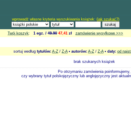
wprowadź własne kryteria wyszukiwania książek: (
jak szukać?
)
Twój koszyk
:
1 egz. /
49.90
47,41
zł
zamówienie wysyłkowe >>>
sortuj według
tytułów:
A-Z
/
Z-A
•
autorów:
A-Z
/
Z-A
•
daty:
od najs
brak szukanych książek
Po otrzymaniu zamówienia poinformujemy,
czy wybrany tytuł polskojęzyczny lub anglojęzyczny jest aktualni