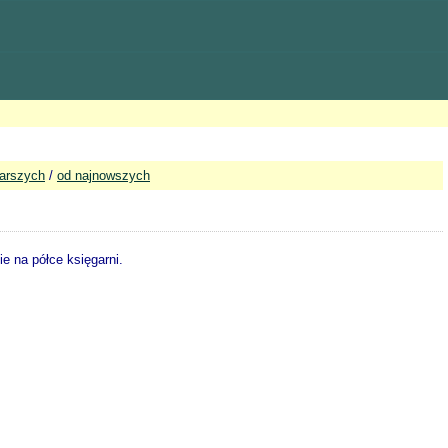
tarszych
/
od najnowszych
e na półce księgarni.