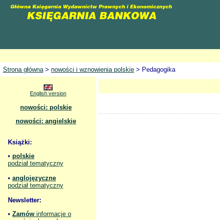
Strona główna
>
nowości i wznowienia polskie
> Pedagogika
English version
nowości: polskie
nowości: angielskie
Książki:
•
polskie
podział tematyczny
•
anglojęzyczne
podział tematyczny
Newsletter:
•
Zamów
informacje o