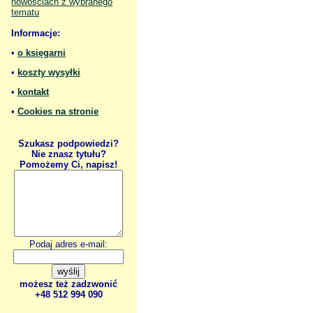
nowościach z wybranego
tematu
Informacje:
•
o księgarni
•
koszty wysyłki
•
kontakt
•
Cookies na stronie
Szukasz podpowiedzi?
Nie znasz tytułu?
Pomożemy Ci, napisz!
Podaj adres e-mail:
możesz też zadzwonić
+48 512 994 090