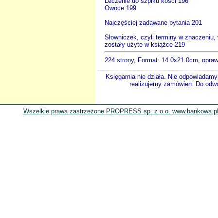
Leczenie do szpiku kości 196
Owoce 199
Najczęściej zadawane pytania 201
Słowniczek, czyli terminy w znaczeniu,
zostały użyte w książce 219
224 strony, Format: 14.0x21.0cm, opra
Księgarnia nie działa. Nie odpowiadamy 
realizujemy zamówien. Do odwol
Wszelkie prawa zastrzeżone PROPRESS sp. z o.o. www.bankowa.pl