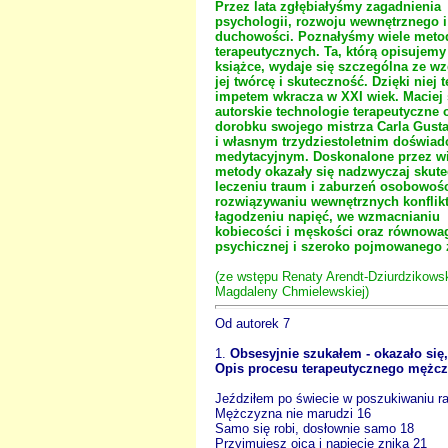
Przez lata zgłębiałyśmy zagadnienia
psychologii, rozwoju wewnętrznego i
duchowości. Poznałyśmy wiele meto
terapeutycznych. Ta, którą opisujemy 
książce, wydaje się szczególna ze w
jej twórcę i skuteczność. Dzięki niej t
impetem wkracza w XXI wiek. Maciej 
autorskie technologie terapeutyczne 
dorobku swojego mistrza Carla Gust
i własnym trzydziestoletnim doświad
medytacyjnym. Doskonalone przez wie
metody okazały się nadzwyczaj skut
leczeniu traum i zaburzeń osobowośc
rozwiązywaniu wewnętrznych konflik
łagodzeniu napięć, we wzmacnianiu
kobiecości i męskości oraz równowa
psychicznej i szeroko pojmowanego 
(ze wstępu Renaty Arendt-Dziurdzikowsk
Magdaleny Chmielewskiej)
Od autorek 7
1.
Obsesyjnie szukałem - okazało się,
Opis procesu terapeutycznego mężc
Jeździłem po świecie w poszukiwaniu r
Mężczyzna nie marudzi 16
Samo się robi, dosłownie samo 18
Przyjmujesz ojca i napięcie znika 21