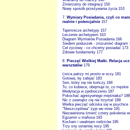
Zmierzamy do integracji 150
Nowy sposób przeżywania życia 153
7.
Wymiary Posiadania, czyli co mam
realnie i potencjalnie
157
Tajemnicze archetypy 157
Leczenie archetypem 163
Diagram Wymiarów Posiadania 166
Siedem poduszek - zrozumieć diagram 
Cel życiowy - co chcemy posiadać 173
Zdrowe fundamenty 177
8.
Pieczęć Wielkiej Matki. Relacja ucz
warsztatów
179
Lisica patrzy mi prosto w oczy 181
Gotowa, by zabijać 183
Sen, który się nie kończy 184
To, co kobiece, obejmuje to, co męskie
Medytacja w zjednoczeniu 187
Pokochać agresywnego mięśniaka? 188
Nic z zewnątrz cię nie trzyma! 189
Wielka pieczęć odciska się w psychice
"Nieszczęśliwa" żyje we mnie 191
Niezawiniona śmierć cztery pokolenia w
Egzamin u mafiosa 193
Kocham i uwalniam rodziców 195
Trzy sny ostatniej nocy 195