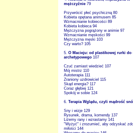
mężczyźnie
79
Przywrócić płeć psychiczną 80
Kobieta opętana animusem 85
Wzmacnianie kobiecości 89
Kobieta kobieca 94
Mężczyzna pogrążony w animie 97
Wzmacnianie męskości 99
Mężczyzna męski 103
Czy warto? 105
5.
O Macieju: od plastikowej rurki do
archetypowego
107
Czuć zamiast wiedzieć 107
Mój mistrz 110
Autoterapia 111
Zraniony uzdrowiciel 115
Skąd energia? 117
Coraz głębiej 121
Spokój w sobie 124
6.
Terapia Wglądu, czyli mądrość sn
Sny i wizje 129
Rysunek, drama, komendy 137
Liżemy rany i wzrastamy 141
"Wyżyć" i zrozumieć, aby odzyskać zd
miłości 144
Wracamy do macicy 146