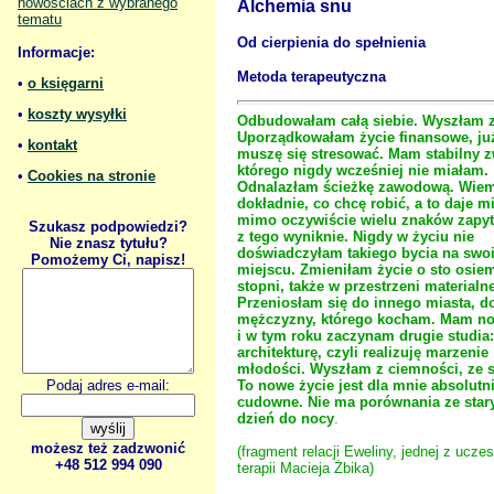
nowościach z wybranego
Alchemia snu
tematu
Od cierpienia do spełnienia
Informacje:
Metoda terapeutyczna
•
o księgarni
•
koszty wysyłki
Odbudowałam całą siebie. Wyszłam 
Uporządkowałam życie finansowe, ju
•
kontakt
muszę się stresować. Mam stabilny z
którego nigdy wcześniej nie miałam.
•
Cookies na stronie
Odnalazłam ścieżkę zawodową. Wie
dokładnie, co chcę robić, a to daje m
mimo oczywiście wielu znaków zapyt
Szukasz podpowiedzi?
z tego wyniknie. Nigdy w życiu nie
Nie znasz tytułu?
doświadczyłam takiego bycia na swo
Pomożemy Ci, napisz!
miejscu. Zmieniłam życie o sto osiem
stopni, także w przestrzeni materialne
Przeniosłam się do innego miasta, d
mężczyzny, którego kocham. Mam no
i w tym roku zaczynam drugie studia:
architekturę, czyli realizuję marzenie
młodości. Wyszłam z ciemności, ze 
To nowe życie jest dla mnie absolutn
Podaj adres e-mail:
cudowne. Nie ma porównania ze stary
dzień do nocy
.
możesz też zadzwonić
(fragment relacji Eweliny, jednej z ucze
+48 512 994 090
terapii Macieja Żbika)