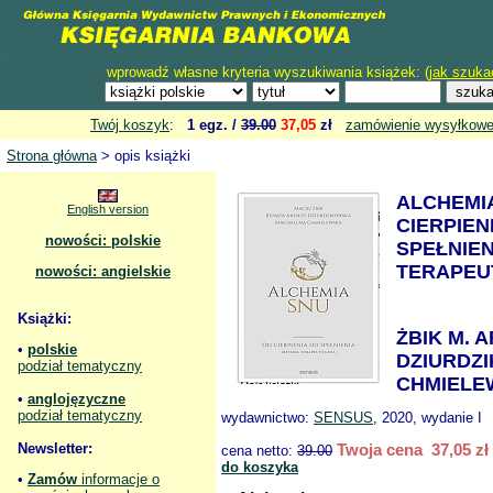
wprowadź własne kryteria wyszukiwania książek: (
jak szuka
Twój koszyk
:
1 egz. /
39.00
37,05
zł
zamówienie wysyłkow
Strona główna
> opis książki
ALCHEMI
English version
CIERPIEN
nowości: polskie
SPEŁNIE
TERAPEU
nowości: angielskie
Książki:
ŻBIK M. 
•
polskie
DZIURDZ
podział tematyczny
CHMIELE
•
anglojęzyczne
podział tematyczny
wydawnictwo:
SENSUS
, 2020, wydanie I
Newsletter:
Twoja cena 37,05 zł
cena netto:
39.00
do koszyka
•
Zamów
informacje o