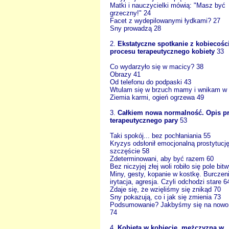
Matki i nauczycielki mówią: "Masz być
grzeczny!" 24
Facet z wydepilowanymi łydkami? 27
Sny prowadzą 28
2.
Ekstatyczne spotkanie z kobiecośc
procesu terapeutycznego kobiety
33
Co wydarzyło się w macicy? 38
Obrazy 41
Od telefonu do podpaski 43
Wtulam się w brzuch mamy i wnikam w 
Ziemia karmi, ogień ogrzewa 49
3.
Całkiem nowa normalność. Opis p
terapeutycznego pary
53
Taki spokój... bez pochłaniania 55
Kryzys odsłonił emocjonalną prostytucję
szczęście 58
Zdeterminowani, aby być razem 60
Bez niczyjej złej woli robiło się pole bit
Miny, gesty, kopanie w kostkę. Burczen
irytacja, agresja. Czyli odchodzi stare 6
Zdaje się, że wzięliśmy się znikąd 70
Sny pokazują, co i jak się zmienia 73
Podsumowanie? Jakbyśmy się na nowo u
74
4.
Kobieta w kobiecie, mężczyzna w