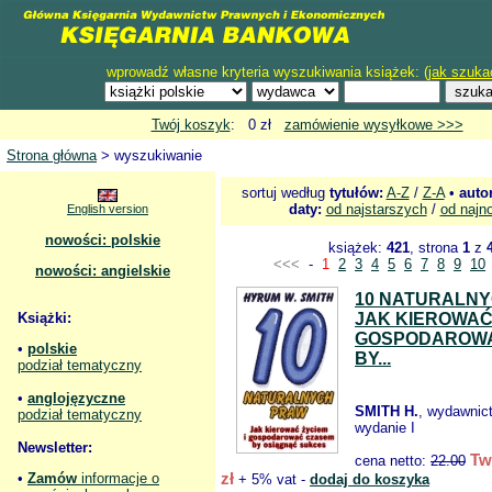
wprowadź własne kryteria wyszukiwania książek: (
jak szuka
Twój koszyk
: 0 zł
zamówienie wysyłkowe >>>
Strona główna
> wyszukiwanie
sortuj według
tytułów:
A-Z
/
Z-A
•
auto
daty:
od najstarszych
/
od najn
English version
nowości: polskie
książek:
421
, strona
1
z
<<<
-
1
2
3
4
5
6
7
8
9
10
nowości: angielskie
10 NATURALN
Książki:
JAK KIEROWAĆ 
GOSPODAROW
•
polskie
BY...
podział tematyczny
•
anglojęzyczne
SMITH H.
, wydawnic
podział tematyczny
wydanie I
Newsletter:
Tw
cena netto:
22.00
zł
•
Zamów
informacje o
+ 5% vat -
dodaj do koszyka