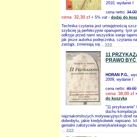
2010, wydanie I
cena netto:
34.00
cena 32,30 zł
+ 5% vat -
dodaj do kos
Technika czytania jest umiejętnością szcz
szybciej ją perfekcyjnie opanujemy, tym p
odkryje przed nami wszystkie swoje tajem
jak pisze autorka podręcznika, czytania na
zastąpi, zmieniają się...
>>>
11 PRZYKAZ
PRAWO BYĆ
HORAN P.G.
, wy
2009, wydanie I
cena netto:
40.00
cena 38,00 zł
+
do koszyka
"11 przykazanie"
duchu kompilacja
najznakomitszych motywacyjnych dzieł na
dobrobytu, jakie kiedykolwiek napisano. I
genialni założyciele amerykańskiego ruch
...
>>>