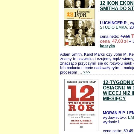
12 IKON EKON
SMITHA DO ST
LUCHINGER R.
, w
STUDIO EMKA
, 2
T
cena netto:
49.50
cena 47,03 zł
+ 5
koszyka
Adam Smith, Karol Marks czy John M. Key
znamy te nazwiska i czujemy bądź wiemy,
znacząco przyczynili się do rozwoju nau
Ich badania i teorie nadawały rytm, i nadaj
procesom ...
>>>
12-TYGODNI
OSIĄGNIJ W 
WIĘCEJ NIŻ I
MIESIĘCY
MORAN B.P. LE
wydawnictwo:
EM
wydanie I
cena netto:
39.49