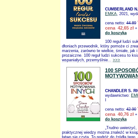
CUMBERLAND N
EMKA
, 2021, wyd
cena netto:
44.89
cena 42,65 zł
+ 
do koszyka
100 reguł ludzi s
dłoniach przewodnik, który pomoże ci zrea
marzenia, zarówno te wielkie, śmiałe, jak i
prozaiczne. 100 reguł ludzi sukcesu to ks
wspaniałych, przemyślnie...
>>>
100 SPOSOB
MOTYWOWAN
CHANDLER S. R
wydawnictwo:
EM
I
cena netto:
42.90
cena 40,76 zł
+ 
do koszyka
„Trudno uwierzyć, 
praktycznej wiedzy można znaleźć w książ
łatwo się czyta. To podróż do źródła tego