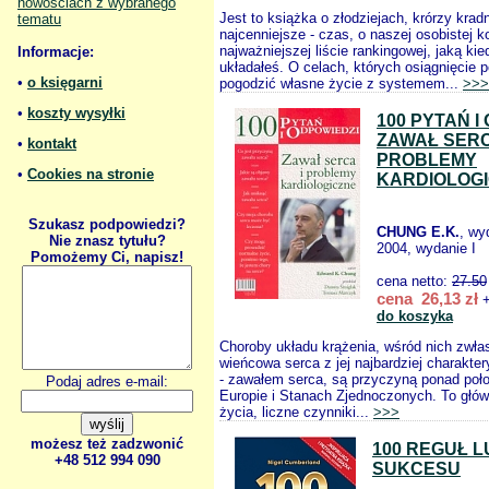
nowościach z wybranego
Jest to książka o złodziejach, krórzy krad
tematu
najcenniejsze - czas, o naszej osobistej ko
najważniejszej liście rankingowej, jaką ki
Informacje:
układałeś. O celach, których osiągnięcie 
•
o księgarni
pogodzić własne życie z systemem...
>>>
•
koszty wysyłki
100 PYTAŃ I
ZAWAŁ SERC
•
kontakt
PROBLEMY
•
Cookies na stronie
KARDIOLOG
Szukasz podpowiedzi?
CHUNG E.K.
, wy
Nie znasz tytułu?
2004, wydanie I
Pomożemy Ci, napisz!
cena netto:
27.50
cena 26,13 zł
+
do koszyka
Choroby układu krążenia, wśród nich zwł
wieńcowa serca z jej najbardziej charakte
- zawałem serca, są przyczyną ponad po
Podaj adres e-mail:
Europie i Stanach Zjednoczonych. To głów
życia, liczne czynniki...
>>>
możesz też zadzwonić
100 REGUŁ L
+48 512 994 090
SUKCESU