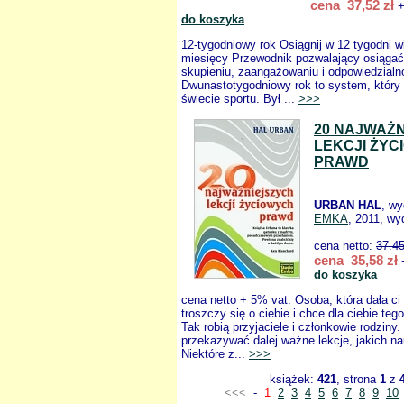
cena 37,52 zł
+
do koszyka
12-tygodniowy rok Osiągnij w 12 tygodni wi
miesięcy Przewodnik pozwalający osiągać 
skupieniu, zaangażowaniu i odpowiedzialn
Dwunastotygodniowy rok to system, który 
świecie sportu. Był ...
>>>
20 NAJWAŻ
LEKCJI ŻY
PRAWD
URBAN HAL
, w
EMKA
, 2011, wy
cena netto:
37.4
cena 35,58 zł
+
do koszyka
cena netto + 5% vat. Osoba, która dała ci 
troszczy się o ciebie i chce dla ciebie teg
Tak robią przyjaciele i członkowie rodzin
przekazywać dalej ważne lekcje, jakich na
Niektóre z...
>>>
książek:
421
, strona
1
z
<<<
-
1
2
3
4
5
6
7
8
9
10