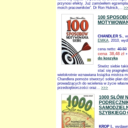
przynosi efekty. Już zamówiłem egzempla
moich pracowników”. Dr Ron Hulnick,...
>
100 SPOSOB
MOTYWOWANI
CHANDLER S.
, 
EMKA
, 2010, wyd
cena netto:
40.50
cena 38,48 zł
+
do koszyka
Stwórz siebie tak
stać się pragnąłe
wielokrotnie wznawiana książka mistrza m
Chandlera pomoże stworzyć sobie plan dz
prowadzących do wcielenia w życie własnej
przedsiębiorczości oraz...
>>>
1000 SŁÓW 
PODRĘCZNI
SAMODZIELN
SZYBKIEGO 
KROP I.
, wydawn