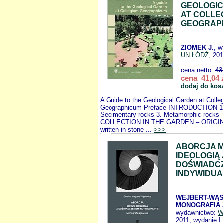
GEOLOGI
AT COLLE
GEOGRAP
ZIOMEK J.
, 
UN ŁÓDŹ
, 20
cena netto:
43
cena 41,04 
dodaj do kos
A Guide to the Geological Garden at Colle
Geographicum Preface INTRODUCTION 1. 
Sedimentary rocks 3. Metamorphic roc
COLLECTION IN THE GARDEN – ORIGINS 
written in stone ...
>>>
ABORCJA M
IDEOLOGIĄ 
DOŚWIADC
INDYWIDU
WEJBERT-WĄSI
MONOGRAFIA 
wydawnictwo:
W
2011, wydanie I