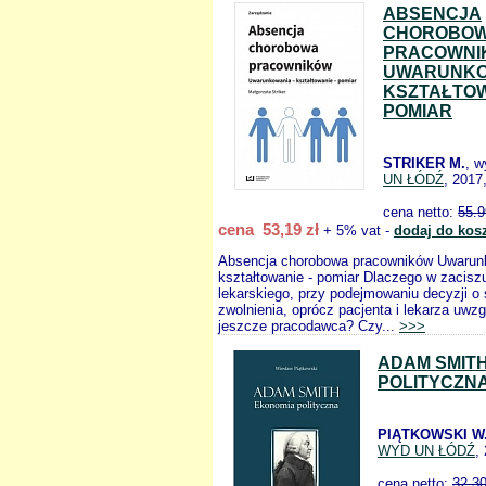
ABSENCJA
CHOROBO
PRACOWNI
UWARUNKO
KSZTAŁTO
POMIAR
STRIKER M.
, 
UN ŁÓDŹ
, 2017
cena netto:
55.9
cena 53,19 zł
+ 5% vat -
dodaj do kos
Absencja chorobowa pracowników Uwarun
kształtowanie - pomiar Dlaczego w zacisz
lekarskiego, przy podejmowaniu decyzji o 
zwolnienia, oprócz pacjenta i lekarza uwzg
jeszcze pracodawca? Czy...
>>>
ADAM SMIT
POLITYCZN
PIĄTKOWSKI W
WYD UN ŁÓDŹ
,
cena netto:
32.3