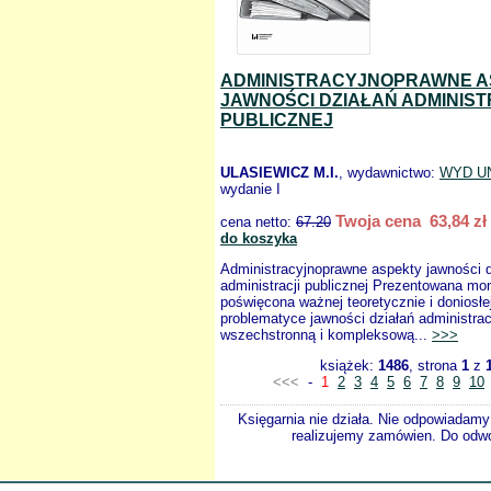
ADMINISTRACYJNOPRAWNE A
JAWNOŚCI DZIAŁAŃ ADMINIST
PUBLICZNEJ
ULASIEWICZ M.I.
, wydawnictwo:
WYD U
wydanie I
Twoja cena 63,84 zł
cena netto:
67.20
do koszyka
Administracyjnoprawne aspekty jawności d
administracji publicznej Prezentowana mon
poświęcona ważnej teoretycznie i doniosłe
problematyce jawności działań administrac
wszechstronną i kompleksową...
>>>
książek:
1486
, strona
1
z
<<<
-
1
2
3
4
5
6
7
8
9
10
Księgarnia nie działa. Nie odpowiadamy 
realizujemy zamówien. Do odwol