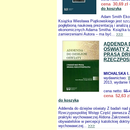
cena 30,69 zł
+
do koszyka
Adam Smith Ekon
Książka Wiesława Piątkowskiego jest szc
pogłębioną naukową prezentacją i analizą
ekonomicznych Adama Smitha. Książka ta
zamierzeniami Autora – ma być...
>>>
ADDENDA 
OŚWIATY Z
PRASĄ DR
RZECZPOS
MICHALSKA I.
wydawnictwo:
2013, wydanie I
cena netto:
55.
cena 52,63 z
do koszyka
Addenda do dziejów oświaty Z badań nad p
Rzeczypospolitej Wstęp Część pierwsza Z 
praktyki wychowawczej Aldona Zakrzews
obywatelskie w percepcji katolickiej doktr
wychowawczej...
>>>