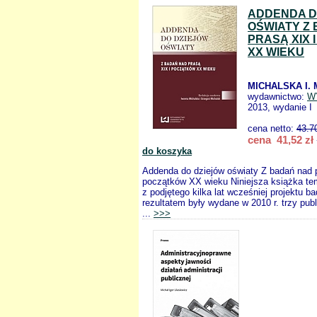
ADDENDA D
OŚWIATY Z
PRASĄ XIX 
XX WIEKU
MICHALSKA I. 
wydawnictwo:
W
2013, wydanie I
cena netto:
43.7
cena 41,52 zł
do koszyka
Addenda do dziejów oświaty Z badań nad 
początków XX wieku Niniejsza książka te
z podjętego kilka lat wcześniej projektu 
rezultatem były wydane w 2010 r. trzy pub
...
>>>