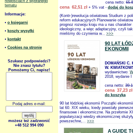
nowościach z wybranego
cena netto:
65.
tematu
cena 62,51 zł
+ 5% vat -
dodaj do kos
Informacje:
(Kontr-)rewolucja oświatowa Studium z pol
reform edukacyjnych Planowanie oświato
•
o księgarni
prognoz rozwoju kraju ma u nas charakter s
ideologiczny, a więc adaptacyjny, czyli ta
•
koszty wysyłki
mieliśmy do czynienia w...
>>>
•
kontakt
90 LAT ŁÓD
•
Cookies na stronie
EKONOMII
Szukasz podpowiedzi?
DOMAŃSKI C.
Nie znasz tytułu?
W. KWIATKOWS
Pomożemy Ci, napisz!
wydawnictwo:
W
2018, wydanie I
cena netto:
39.1
cena 37,23 zł
do koszyka
90 lat łódzkiej ekonomii Początki ekonomii
Podaj adres e-mail:
lat 60. XIX wieku, kiedy powstały pierwsze
finansowe i ekonomiczne. Na przełomie X
popularyzacji wiedzy ekonomicznej służyły
możesz też zadzwonić
powszechne,...
>>>
+48 512 994 090
A GUIDE T