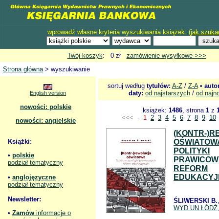
wprowadź własne kryteria wyszukiwania książek: (
jak szuka
Twój koszyk
: 0 zł
zamówienie wysyłkowe >>>
Strona główna
> wyszukiwanie
sortuj według
tytułów:
A-Z
/
Z-A
•
auto
daty:
od najstarszych
/
od najn
English version
nowości: polskie
książek:
1486
, strona
1
z
<<<
-
1
2
3
4
5
6
7
8
9
10
nowości: angielskie
(KONTR-)
Książki:
OŚWIATOWA
POLITYKI
•
polskie
PRAWICOW
podział tematyczny
REFORM
EDUKACYJ
•
anglojęzyczne
podział tematyczny
Newsletter:
ŚLIWERSKI B.
WYD UN ŁÓDŹ
•
Zamów
informacje o