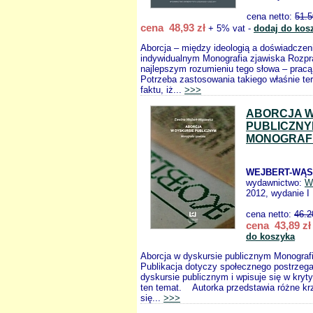
cena netto:
51.5
cena 48,93 zł
+ 5% vat -
dodaj do kos
Aborcja – między ideologią a doświadcze
indywidualnym Monografia zjawiska Rozpr
najlepszym rozumieniu tego słowa – prac
Potrzeba zastosowania takiego właśnie te
faktu, iż...
>>>
ABORCJA W
PUBLICZN
MONOGRAFI
WEJBERT-WĄS
wydawnictwo:
W
2012, wydanie I
cena netto:
46.2
cena 43,89 zł
do koszyka
Aborcja w dyskursie publicznym Monograf
Publikacja dotyczy społecznego postrzega
dyskursie publicznym i wpisuje się w kryty
ten temat. Autorka przedstawia różne kr
się...
>>>