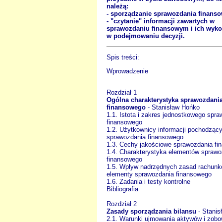
należą:
- sporządzanie sprawozdania finans
- "czytanie" informacji zawartych w
sprawozdaniu finansowym i ich wyko
w podejmowaniu decyzji.
Spis treści:
Wprowadzenie
Rozdział 1
Ogólna charakterystyka sprawozdani
finansowego
- Stanisław Hońko
1.1. Istota i zakres jednostkowego spr
finansowego
1.2. Użytkownicy informacji pochodząc
sprawozdania finansowego
1.3. Cechy jakościowe sprawozdania f
1.4. Charakterystyka elementów sprawo
finansowego
1.5. Wpływ nadrzędnych zasad rachunk
elementy sprawozdania finansowego
1.6. Zadania i testy kontrolne
Bibliografia
Rozdział 2
Zasady sporządzania bilansu
- Stani
2.1. Warunki ujmowania aktywów i zob