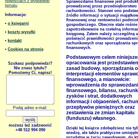
nowościach z wybranego
Sprawozdanie finansowe jest produk
tematu
prowadzonej przez przedsiębiorstwo
rachunkowości. Stanowi ono podsta
Informacje:
źródło informacji o sytuacji majątko
finansowej oraz rentowności podmio
•
o księgarni
gospodarczego. Obecnie stale rośnie
zapotrzebowanie na rzetelną informa
•
koszty wysyłki
księgową. Zatem należy szczególną 
poświęcić prawidłowości prowadzeni
•
kontakt
rachunkowych oraz sporządzania sp
finansowych.
•
Cookies na stronie
Podstawowym celem niniejsz
opracowania jest przedstawien
Szukasz podpowiedzi?
Nie znasz tytułu?
zasad budowy, sporządzania o
Pomożemy Ci, napisz!
interpretacji elementów spraw
finansowego, a mianowicie:
wprowadzenia do sprawozdan
finansowego, bilansu, rachun
zysków i strat, dodatkowych
informacji i objaoenień, rachu
przepływów pieniężnych oraz
Podaj adres e-mail:
zestawienia ze zmian kapitału
(funduszu) własnego.
możesz też zadzwonić
Dzięki tej książce zdobędziesz nie ty
+48 512 994 090
wiedzę, ale także praktyczne umiejęt
przydatne w życiu zawodowym, do kt