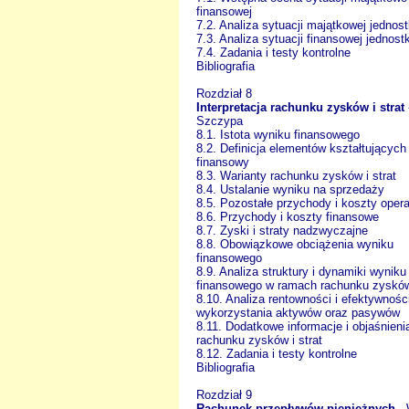
finansowej
7.2. Analiza sytuacji majątkowej jednost
7.3. Analiza sytuacji finansowej jednostk
7.4. Zadania i testy kontrolne
Bibliografia
Rozdział 8
Interpretacja rachunku zysków i strat
Szczypa
8.1. Istota wyniku finansowego
8.2. Definicja elementów kształtujących
finansowy
8.3. Warianty rachunku zysków i strat
8.4. Ustalanie wyniku na sprzedaży
8.5. Pozostałe przychody i koszty oper
8.6. Przychody i koszty finansowe
8.7. Zyski i straty nadzwyczajne
8.8. Obowiązkowe obciążenia wyniku
finansowego
8.9. Analiza struktury i dynamiki wyniku
finansowego w ramach rachunku zysków 
8.10. Analiza rentowności i efektywnośc
wykorzystania aktywów oraz pasywów
8.11. Dodatkowe informacje i objaśnieni
rachunku zysków i strat
8.12. Zadania i testy kontrolne
Bibliografia
Rozdział 9
Rachunek przepływów pieniężnych
-