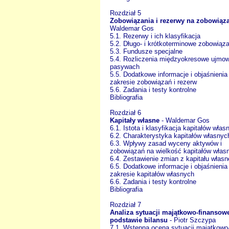
Rozdział 5
Zobowiązania i rezerwy na zobowiąz
Waldemar Gos
5.1. Rezerwy i ich klasyfikacja
5.2. Długo- i krótkoterminowe zobowiąz
5.3. Fundusze specjalne
5.4. Rozliczenia międzyokresowe ujmo
pasywach
5.5. Dodatkowe informacje i objaśnienia
zakresie zobowiązań i rezerw
5.6. Zadania i testy kontrolne
Bibliografia
Rozdział 6
Kapitały własne
- Waldemar Gos
6.1. Istota i klasyfikacja kapitałów włas
6.2. Charakterystyka kapitałów własnyc
6.3. Wpływy zasad wyceny aktywów i
zobowiązań na wielkość kapitałów włas
6.4. Zestawienie zmian z kapitału włas
6.5. Dodatkowe informacje i objaśnienia
zakresie kapitałów własnych
6.6. Zadania i testy kontrolne
Bibliografia
Rozdział 7
Analiza sytuacji majątkowo-finansow
podstawie bilansu
- Piotr Szczypa
7.1. Wstępna ocena sytuacji majątkowo