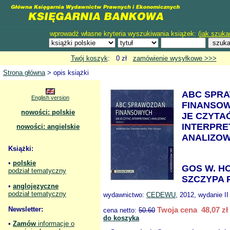
wprowadź własne kryteria wyszukiwania książek: (
jak szuka
Twój koszyk
: 0 zł
zamówienie wysyłkowe >>>
Strona główna
> opis książki
ABC SPR
English version
FINANSO
nowości: polskie
JE CZYTA
INTERPRE
nowości: angielskie
ANALIZO
Książki:
•
polskie
GOS W. H
podział tematyczny
SZCZYPA P
•
anglojęzyczne
podział tematyczny
wydawnictwo:
CEDEWU
, 2012, wydanie II
Newsletter:
Twoja cena 48,07 zł
cena netto:
50.60
do koszyka
•
Zamów
informacje o