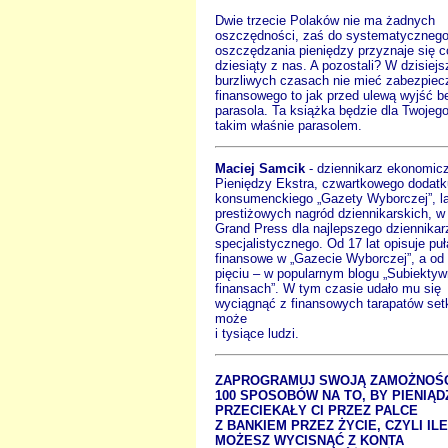
Dwie trzecie Polaków nie ma żadnych
oszczędności, zaś do systematyczneg
oszczędzania pieniędzy przyznaje się c
dziesiąty z nas. A pozostali? W dzisiej
burzliwych czasach nie mieć zabezpiec
finansowego to jak przed ulewą wyjść b
parasola. Ta książka będzie dla Twojego
takim właśnie parasolem.
Maciej Samcik
- dziennikarz ekonomicz
Pieniędzy Ekstra, czwartkowego dodatk
konsumenckiego „Gazety Wyborczej”, la
prestiżowych nagród dziennikarskich, w
Grand Press dla najlepszego dziennikar
specjalistycznego. Od 17 lat opisuje puł
finansowe w „Gazecie Wyborczej”, a od
pięciu – w popularnym blogu „Subiektyw
finansach”. W tym czasie udało mu się
wyciągnąć z finansowych tarapatów setk
może
i tysiące ludzi.
ZAPROGRAMUJ SWOJĄ ZAMOŻNOŚ
100 SPOSOBÓW NA TO, BY PIENIĄD
PRZECIEKAŁY CI PRZEZ PALCE
Z BANKIEM PRZEZ ŻYCIE, CZYLI ILE
MOŻESZ WYCISNĄĆ Z KONTA