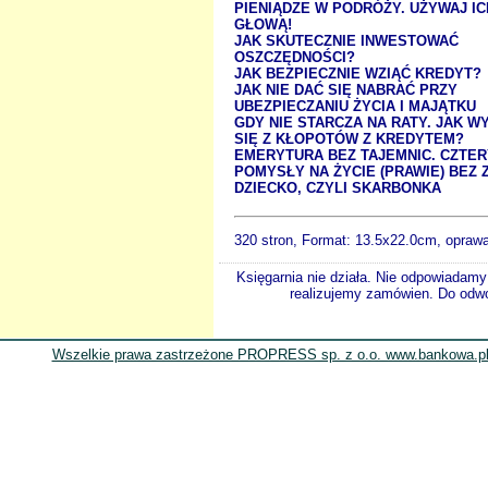
PIENIĄDZE W PODRÓŻY. UŻYWAJ IC
GŁOWĄ!
JAK SKUTECZNIE INWESTOWAĆ
OSZCZĘDNOŚCI?
JAK BEZPIECZNIE WZIĄĆ KREDYT?
JAK NIE DAĆ SIĘ NABRAĆ PRZY
UBEZPIECZANIU ŻYCIA I MAJĄTKU
GDY NIE STARCZA NA RATY. JAK W
SIĘ Z KŁOPOTÓW Z KREDYTEM?
EMERYTURA BEZ TAJEMNIC. CZTER
POMYSŁY NA ŻYCIE (PRAWIE) BEZ 
DZIECKO, CZYLI SKARBONKA
320 stron, Format:
13.5x22.0cm, oprawa
Księgarnia nie działa. Nie odpowiadamy 
realizujemy zamówien. Do odwol
Wszelkie prawa zastrzeżone PROPRESS sp. z o.o. www.bankowa.pl