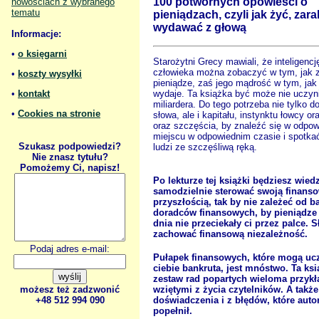
100 potwornych opowieści o
nowościach z wybranego
tematu
pieniądzach, czyli jak żyć, zara
wydawać z głową
Informacje:
•
o księgarni
Starożytni Grecy mawiali, że inteligencj
człowieka można zobaczyć w tym, jak z
•
koszty wysyłki
pieniądze, zaś jego mądrość w tym, jak 
•
kontakt
wydaje. Ta książka być może nie uczyni
miliardera. Do tego potrzeba nie tylko d
•
Cookies na stronie
słowa, ale i kapitału, instynktu łowcy or
oraz szczęścia, by znaleźć się w odpo
miejscu w odpowiednim czasie i spotka
Szukasz podpowiedzi?
ludzi ze szczęśliwą ręką.
Nie znasz tytułu?
Pomożemy Ci, napisz!
Po lekturze tej książki będziesz wiedz
samodzielnie sterować swoją finans
przyszłością, tak by nie zależeć od 
doradców finansowych, by pieniądze
dnia nie przeciekały ci przez palce.
zachować finansową niezależność.
Podaj adres e-mail:
Pułapek finansowych, które mogą uc
ciebie bankruta, jest mnóstwo. Ta ksi
zestaw rad popartych wieloma przyk
wziętymi z życia czytelników. A także
możesz też zadzwonić
doświadczenia i z błędów, które auto
+48 512 994 090
popełnił.