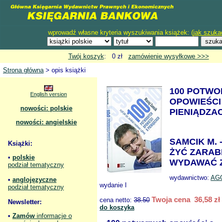
wprowadź własne kryteria wyszukiwania książek: (
jak szuka
Twój koszyk
: 0 zł
zamówienie wysyłkowe >>>
Strona główna
> opis książki
100 POTW
English version
OPOWIEŚCI
nowości: polskie
PIENIĄDZA
nowości: angielskie
SAMCIK M. 
Książki:
ŻYĆ ZARABI
•
polskie
WYDAWAĆ 
podział tematyczny
wydawnictwo:
AG
•
anglojęzyczne
wydanie I
podział tematyczny
Twoja cena 36,58 zł
cena netto:
38.50
Newsletter:
do koszyka
•
Zamów
informacje o