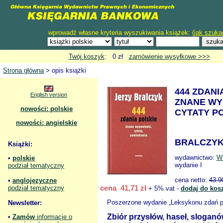
wprowadź własne kryteria wyszukiwania książek: (
jak szuka
Twój koszyk
: 0 zł
zamówienie wysyłkowe >>>
Strona główna
> opis książki
444 ZDANI
English version
ZNANE WY
nowości: polskie
CYTATY P
nowości: angielskie
BRALCZYK
Książki:
wydawnictwo:
W
•
polskie
wydanie I
podział tematyczny
cena netto:
43.9
•
anglojęzyczne
cena 41,71 zł
podział tematyczny
+ 5% vat -
dodaj do kos
Poszerzone wydanie „Leksykonu zdań po
Newsletter:
Zbiór przysłów, haseł, sloganó
•
Zamów
informacje o