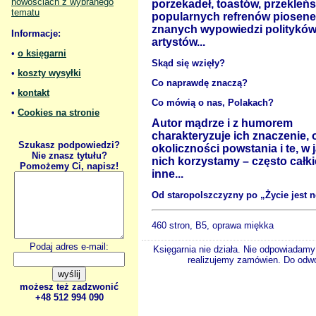
nowościach z wybranego
porzekadeł, toastów, przekleńs
tematu
popularnych refrenów piosene
znanych wypowiedzi polityków
Informacje:
artystów...
•
o księgarni
Skąd się wzięły?
•
koszty wysyłki
Co naprawdę znaczą?
•
kontakt
Co mówią o nas, Polakach?
•
Cookies na stronie
Autor mądrze i z humorem
charakteryzuje ich znaczenie, 
Szukasz podpowiedzi?
okoliczności powstania i te, w 
Nie znasz tytułu?
nich korzystamy – często całk
Pomożemy Ci, napisz!
inne...
Od staropolszczyzny po „Życie jest n
460 stron, B5, oprawa miękka
Podaj adres e-mail:
Księgarnia nie działa. Nie odpowiadamy 
realizujemy zamówien. Do odwol
możesz też zadzwonić
+48 512 994 090