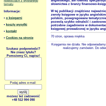
angielskiego, ale również specjalist
nowościach z wybranego
słownictwa z branży finansowo-księg
tematu
W tej publikacji znajdziesz najważnie
Informacje:
zwroty księgowe w języku angielskim
•
o księgarni
polskim, posegregowane tematycznie
pozwolą szybko odnaleźć i zastosow
•
koszty wysyłki
potrzebne zagadnienie w dokumentac
księgowej prowadzonej w języku ang
•
kontakt
70 stron, oprawa miękka
•
Cookies na stronie
Księgarnia nie działa. Nie odpowiadamy 
realizujemy zamówien. Do odwol
Szukasz podpowiedzi?
Nie znasz tytułu?
Pomożemy Ci, napisz!
Podaj adres e-mail:
możesz też zadzwonić
+48 512 994 090