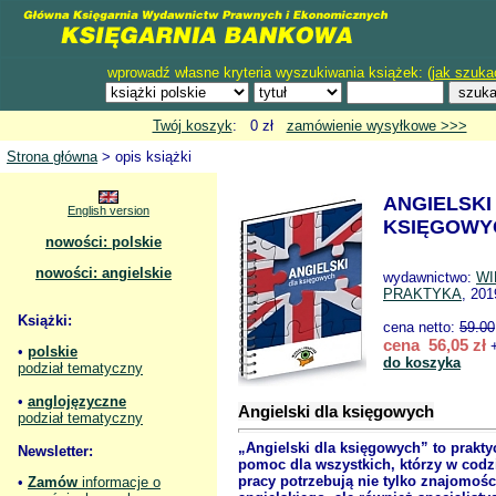
wprowadź własne kryteria wyszukiwania książek: (
jak szuka
Twój koszyk
: 0 zł
zamówienie wysyłkowe >>>
Strona główna
> opis książki
ANGIELSKI
English version
KSIĘGOWY
nowości: polskie
nowości: angielskie
wydawnictwo:
WI
PRAKTYKA
, 201
Książki:
cena netto:
59.00
cena 56,05 zł
+
•
polskie
do koszyka
podział tematyczny
•
anglojęzyczne
Angielski dla księgowych
podział tematyczny
„Angielski dla księgowych” to prakt
Newsletter:
pomoc dla wszystkich, którzy w codz
pracy potrzebują nie tylko znajomośc
•
Zamów
informacje o