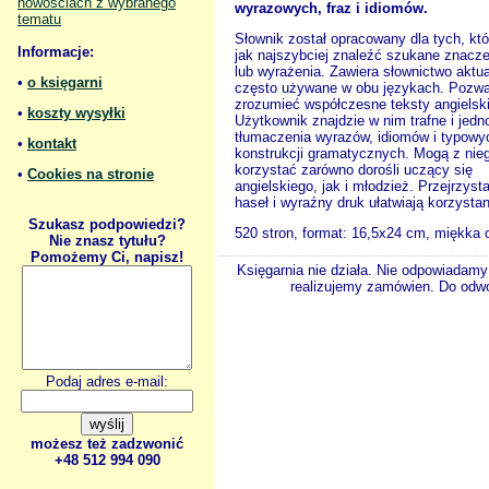
nowościach z wybranego
wyrazowych, fraz i idiomów.
tematu
Słownik został opracowany dla tych, kt
Informacje:
jak najszybciej znaleźć szukane znacze
lub wyrażenia. Zawiera słownictwo aktua
•
o księgarni
często używane w obu językach. Pozwa
zrozumieć współczesne teksty angielski
•
koszty wysyłki
Użytkownik znajdzie w nim trafne i jed
tłumaczenia wyrazów, idiomów i typowy
•
kontakt
konstrukcji gramatycznych. Mogą z nie
korzystać zarówno dorośli uczący się
•
Cookies na stronie
angielskiego, jak i młodzież. Przejrzys
haseł i wyraźny druk ułatwiają korzystan
Szukasz podpowiedzi?
520 stron, format: 16,5x24 cm, miękka
Nie znasz tytułu?
Pomożemy Ci, napisz!
Księgarnia nie działa. Nie odpowiadamy 
realizujemy zamówien. Do odwol
Podaj adres e-mail:
możesz też zadzwonić
+48 512 994 090