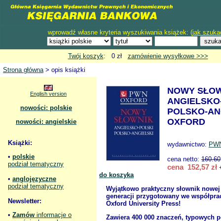
wprowadź własne kryteria wyszukiwania książek: (
jak szuka
Twój koszyk
: 0 zł
zamówienie wysyłkowe >>>
Strona główna
> opis książki
NOWY SŁO
English version
ANGIELSKO-
nowości: polskie
POLSKO-AN
OXFORD
nowości: angielskie
Książki:
wydawnictwo:
PW
•
polskie
cena netto:
160.60
podział tematyczny
cena 152,57 zł
+
do koszyka
•
anglojęzyczne
podział tematyczny
Wyjątkowo praktyczny słownik nowej
generacji przygotowany we współpra
Newsletter:
Oxford University Press!
•
Zamów
informacje o
Zawiera 400 000 znaczeń, typowych 