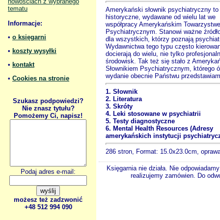
nowościach z wybranego
tematu
Amerykański słownik psychiatryczny to 
historyczne, wydawane od wielu lat we
Informacje:
współpracy Amerykańskim Towarzystw
Psychiatrycznym. Stanowi ważne źródł
•
o księgarni
dla wszystkich, którzy poznają psychiatr
Wydawnictwa tego typu często kierowan
•
koszty wysyłki
docierają do wielu, nie tylko profesjonal
środowisk. Tak też się stało z Ameryka
•
kontakt
Słownikiem Psychiatrycznym, którego 
wydanie obecnie Państwu przedstawiam
•
Cookies na stronie
1. Słownik
2. Literatura
Szukasz podpowiedzi?
3. Skróty
Nie znasz tytułu?
4. Leki stosowane w psychiatrii
Pomożemy Ci, napisz!
5. Testy diagnostyczne
6. Mental Health Resources (Adresy
amerykańskich instytucji psychiatry
286 stron, Format: 15.0x23.0cm, opraw
Księgarnia nie działa. Nie odpowiadamy 
Podaj adres e-mail:
realizujemy zamówien. Do odwol
możesz też zadzwonić
+48 512 994 090