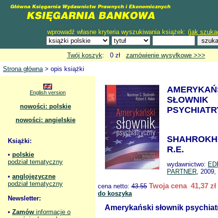
wprowadź własne kryteria wyszukiwania książek: (
jak szuka
Twój koszyk
: 0 zł
zamówienie wysyłkowe >>>
Strona główna
> opis książki
AMERYKAŃ
English version
SŁOWNIK
nowości: polskie
PSYCHIATR
nowości: angielskie
SHAHROKH 
Książki:
R.E.
•
polskie
podział tematyczny
wydawnictwo:
ED
PARTNER
, 2009,
•
anglojęzyczne
podział tematyczny
Twoja cena 41,37 zł
cena netto:
43.55
do koszyka
Newsletter:
Amerykański słownik psychiat
•
Zamów
informacje o