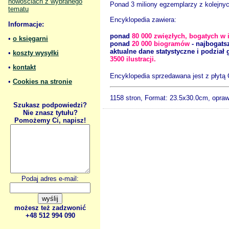
nowościach z wybranego
Ponad 3 miliony egzemplarzy z kolejnych
tematu
Encyklopedia zawiera:
Informacje:
ponad
80 000 zwięzłych, bogatych w 
•
o księgarni
ponad
20 000 biogramów
- najbogatsz
aktualne dane statystyczne i podział 
•
koszty wysyłki
3500 ilustracji.
•
kontakt
Encyklopedia sprzedawana jest z płyt
•
Cookies na stronie
1158 stron, Format:
23.5x30.0cm, opra
Szukasz podpowiedzi?
Nie znasz tytułu?
Pomożemy Ci, napisz!
Podaj adres e-mail:
możesz też zadzwonić
+48 512 994 090