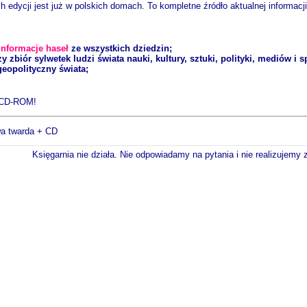
 edycji jest już w polskich domach. To kompletne źródło aktualnej informacji
informacje haseł
ze wszystkich dziedzin;
y zbiór sylwetek ludzi świata nauki, kultury, sztuki, polityki, mediów i s
geopolityczny świata;
ą CD-ROM!
wa twarda + CD
Księgarnia nie działa. Nie odpowiadamy na pytania i nie realizujemy