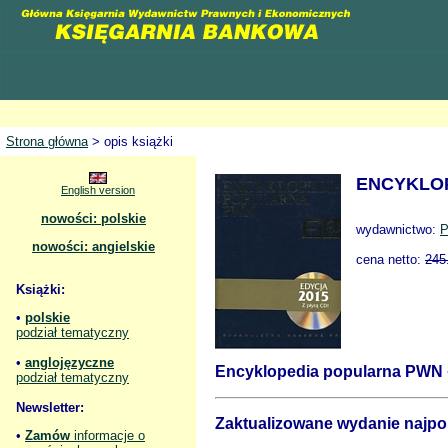
Strona główna
> opis książki
ENCYKLOP
English version
nowości: polskie
wydawnictwo:
nowości: angielskie
cena netto:
245
Książki:
•
polskie
podział tematyczny
•
anglojęzyczne
Encyklopedia popularna PWN
podział tematyczny
Newsletter:
Zaktualizowane wydanie najpop
•
Zamów
informacje o