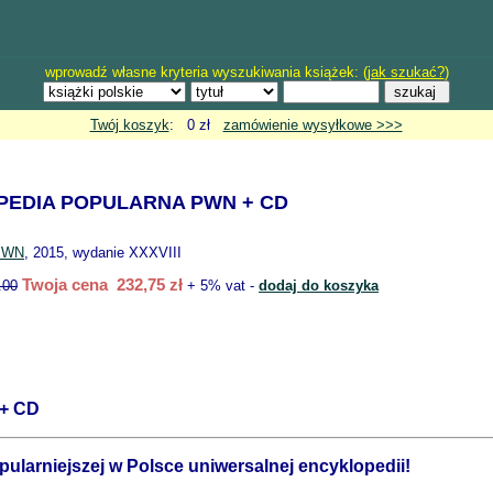
wprowadź własne kryteria wyszukiwania książek: (
jak szukać?
)
Twój koszyk
: 0 zł
zamówienie wysyłkowe >>>
EDIA POPULARNA PWN + CD
PWN
, 2015, wydanie XXXVIII
Twoja cena 232,75 zł
.00
+ 5% vat -
dodaj do koszyka
 + CD
ularniejszej w Polsce uniwersalnej encyklopedii!