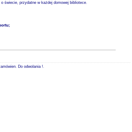
 o świecie, przydatne w każdej domowej bibliotece.
portu;
 zamówien. Do odwolania !.