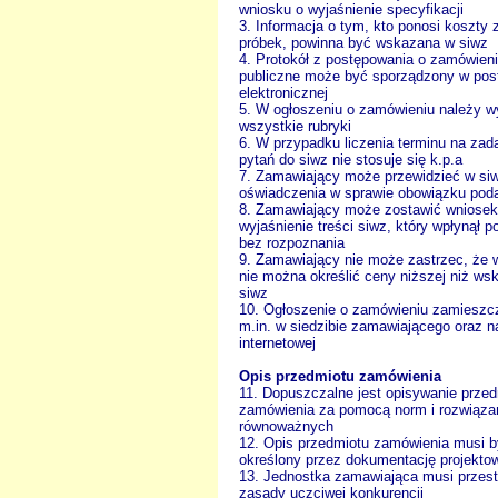
wniosku o wyjaśnienie specyfikacji
3. Informacja o tym, kto ponosi koszty 
próbek, powinna być wskazana w siwz
4. Protokół z postępowania o zamówien
publiczne może być sporządzony w pos
elektronicznej
5. W ogłoszeniu o zamówieniu należy w
wszystkie rubryki
6. W przypadku liczenia terminu na zad
pytań do siwz nie stosuje się k.p.a
7. Zamawiający może przewidzieć w si
oświadczenia w sprawie obowiązku pod
8. Zamawiający może zostawić wniosek
wyjaśnienie treści siwz, który wpłynął po
bez rozpoznania
9. Zamawiający nie może zastrzec, że w
nie można określić ceny niższej niż ws
siwz
10. Ogłoszenie o zamówieniu zamieszc
m.in. w siedzibie zamawiającego oraz na
internetowej
Opis przedmiotu zamówienia
11. Dopuszczalne jest opisywanie prze
zamówienia za pomocą norm i rozwiąza
równoważnych
12. Opis przedmiotu zamówienia musi 
określony przez dokumentację projekto
13. Jednostka zamawiająca musi przes
zasady uczciwej konkurencji