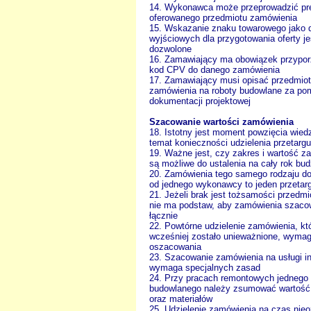
14. Wykonawca może przeprowadzić pr
oferowanego przedmiotu zamówienia
15. Wskazanie znaku towarowego jako 
wyjściowych dla przygotowania oferty je
dozwolone
16. Zamawiający ma obowiązek przypo
kod CPV do danego zamówienia
17. Zamawiający musi opisać przedmiot
zamówienia na roboty budowlane za p
dokumentacji projektowej
Szacowanie wartości zamówienia
18. Istotny jest moment powzięcia wied
temat konieczności udzielenia przetargu
19. Ważne jest, czy zakres i wartość 
są możliwe do ustalenia na cały rok bu
20. Zamówienia tego samego rodzaju d
od jednego wykonawcy to jeden przetar
21. Jeżeli brak jest tożsamości przedmi
nie ma podstaw, aby zamówienia szac
łącznie
22. Powtórne udzielenie zamówienia, kt
wcześniej zostało unieważnione, wyma
oszacowania
23. Szacowanie zamówienia na usługi i
wymaga specjalnych zasad
24. Przy pracach remontowych jednego 
budowlanego należy zsumować wartość 
oraz materiałów
25. Udzielenie zamówienia na czas nie