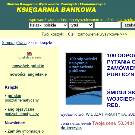
wprowadź własne kryteria wyszukiwania książek: (
jak szuka
Twój koszyk
: 0 zł
zamówienie wysyłkowe >>>
Strona główna
> opis książki
100 ODPO
English version
PYTANIA 
nowości: polskie
ZAMÓWIE
PUBLICZN
nowości: angielskie
Książki:
ŚMIGULSK
•
polskie
WOJCIEC
podział tematyczny
RED.
•
anglojęzyczne
podział tematyczny
wydawnictwo:
WIEDZA I PRAKTYKA
, 201
Newsletter:
Twoja cena 53,34 zł
cena netto:
56.15
do koszyka
•
Zamów
informacje o