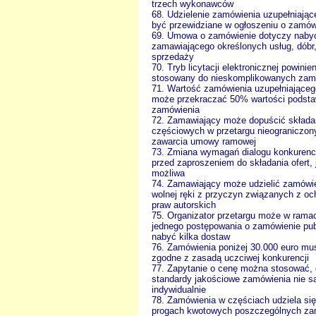
trzech wykonawców
68. Udzielenie zamówienia uzupełniają
być przewidziane w ogłoszeniu o zamów
69. Umowa o zamówienie dotyczy nabyc
zamawiającego określonych usług, dóbr,
sprzedaży
70. Tryb licytacji elektronicznej powinie
stosowany do nieskomplikowanych zam
71. Wartość zamówienia uzupełniająceg
może przekraczać 50% wartości podst
zamówienia
72. Zamawiający może dopuścić składan
częściowych w przetargu nieograniczon
zawarcia umowy ramowej
73. Zmiana wymagań dialogu konkurenc
przed zaproszeniem do składania ofert, 
możliwa
74. Zamawiający może udzielić zamówi
wolnej ręki z przyczyn związanych z oc
praw autorskich
75. Organizator przetargu może w rama
jednego postępowania o zamówienie pub
nabyć kilka dostaw
76. Zamówienia poniżej 30.000 euro mu
zgodne z zasadą uczciwej konkurencji
77. Zapytanie o cenę można stosować,
standardy jakościowe zamówienia nie s
indywidualnie
78. Zamówienia w częściach udziela si
progach kwotowych poszczególnych z