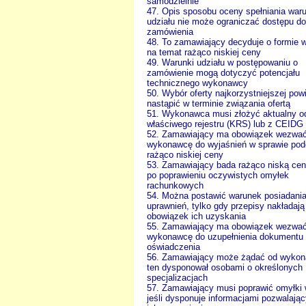
samodzielnie
47. Opis sposobu oceny spełniania war
udziału nie może ograniczać dostępu do
zamówienia
48. To zamawiający decyduje o formie 
na temat rażąco niskiej ceny
49. Warunki udziału w postępowaniu o
zamówienie mogą dotyczyć potencjału
technicznego wykonawcy
50. Wybór oferty najkorzystniejszej pow
nastąpić w terminie związania ofertą
51. Wykonawca musi złożyć aktualny o
właściwego rejestru (KRS) lub z CEIDG
52. Zamawiający ma obowiązek wezwa
wykonawcę do wyjaśnień w sprawie pode
rażąco niskiej ceny
53. Zamawiający bada rażąco niską cen
po poprawieniu oczywistych omyłek
rachunkowych
54. Można postawić warunek posiadani
uprawnień, tylko gdy przepisy nakładają
obowiązek ich uzyskania
55. Zamawiający ma obowiązek wezwa
wykonawcę do uzupełnienia dokumentu 
oświadczenia
56. Zamawiający może żądać od wykon
ten dysponował osobami o określonych
specjalizacjach
57. Zamawiający musi poprawić omyłki w
jeśli dysponuje informacjami pozwalają