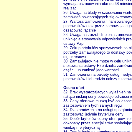
wymaga oszacowania okresu 48 miesię
realizacji
26. Uwaga na błędy w szacowaniu warto
zamówień powtarzających się okresowo
27. Wartość zamówienia finansowanego
pracowników oraz przez zamawiającego
oszacować łącznie
28. Uwaga na zarzut dzielenia zamówien
uniknięcia stosowania odpowiednich pr
ustawy Pzp
29. Zakup artykułów spożywczych na b
potrzeby zamawiającego to dostawy po
się okresowo
30. Zamawiający nie może w celu unikn
stosowania ustawy Pzp dzielić zamówie
części lub zaniżać jego wartości
31. Zamówienia na pakiety usług medyc
pracowników i ich rodzin należy szacow
Ocena ofert
32. Brak wystarczających wyjaśnień na
rażąco niskiej ceny powoduje odrzucenie
33. Ceny ofertowe muszą być obliczone
zastosowaniem tych samych reguł
34. Dla zamówienia na usługi sprzątan
zastosować jedynie kryterium ceny
35. Dobór kryteriów oceny ofert powinie
dokonany przez specjalistów posiadają
wiedzę merytoryczną
36. Zamówienie na standardowy sprzęt