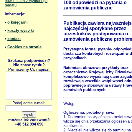
nowościach z wybranego
100 odpowiedzi na pytania o
tematu
zamówienia publiczne
Informacje:
•
o księgarni
Publikacja zawiera najważniejs
najczęściej spotykane przez
•
koszty wysyłki
uczestników postępowania o
•
kontakt
zamówienia publiczne problem
•
Cookies na stronie
Przystępna forma: pytanie- odpowied
dostarcza konkretnych rozwiązań w 
przypadkach.
Szukasz podpowiedzi?
Nie znasz tytułu?
Natomiast obrazowe przykłady oraz
Pomożemy Ci, napisz!
orzecznictwo Krajowej Izby Odwoław
kompleksowo wyjaśniają dane zagadn
rozwiewają wszelkie wątpliwości odn
poprawnego stosowania ustawy Pra
zamówień publicznych.
Podaj adres e-mail:
Wstęp
Ogłoszenia, protokoły, siwz
1. Do terminu na wyjaśnienia treści siwz
możesz też zadzwonić
wlicza się dnia przekazania ogłoszenia 
+48 512 994 090
zamówieniu
2. Niedzieli nie wlicza się do terminu na