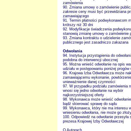
zamówienia
90. Zmiana umowy o zamówienie public
zakresie ceny musi być przewidziana p
zamawiającego
91. Termin płatności podwykonawcom 
krótszy niż 30 dni
92. Modyfikacje świadczenia podwyko
stanowią zmianę umowy o zamówienie p
93. Zmiana kontraktu o udzielenie zamó
publicznego jest zasadniczo zakazana
Odwołania
94. Instytucja przystąpienia do odwołani
podobna do interwencji ubocznej
95. Można wnieść odwołanie na opis w
udziału w postępowaniu poniżej progów 
96. Krajowa Izba Odwoławcza może na
zamawiającemu wykonanie, powtórzenie
unieważnienie danej czynności
97. W przypadku podziału zamówienia n
wnosi się jedno odwołanie na wybór
najkorzystniejszej oferty
98. Wykonawca może wnieść odwołanie
bądź skierować sprawę do sądu
99. Wykonawca, który nie ma interesu 
wniesieniu odwołania, nie może go złoż
100. Odpowiedź na odwołanie przesyła 
prezesa Krajowej Izby Odwoławczej
O Autorach