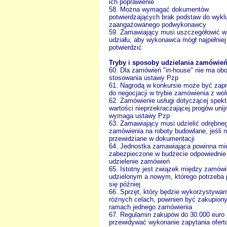
ich poprawienie
58. Można wymagać dokumentów
potwierdzających brak podstaw do wykl
zaangażowanego podwykonawcy
59. Zamawiający musi uszczegółowić w
udziału, aby wykonawca mógł najpełniej
potwierdzić
Tryby i sposoby udzielania zamówie
60. Dla zamówień "in-house" nie ma ob
stosowania ustawy Pzp
61. Nagrodą w konkursie może być zap
do negocjacji w trybie zamówienia z woln
62. Zamówienie usługi dotyczącej spekt
wartości nieprzekraczającej progów unij
wymaga ustawy Pzp
63. Zamawiający musi udzielić odrębne
zamówienia na roboty budowlane, jeśli n
przewidziane w dokumentacji
64. Jednostka zamawiająca powinna mi
zabezpieczone w budżecie odpowiednie 
udzielenie zamówień
65. Istotny jest związek między zamów
udzielonym a nowym, którego potrzeba 
się później
66. Sprzęt, który będzie wykorzystywa
różnych celach, powinien być zakupion
ramach jednego zamówienia
67. Regulamin zakupów do 30.000 euro
przewidywać wykonanie zapytania ofer