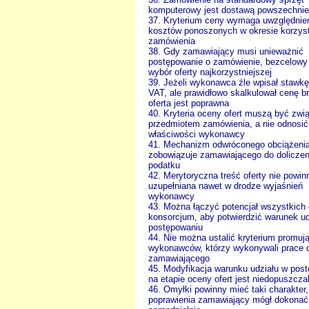
komputerowy jest dostawą powszechnie
37. Kryterium ceny wymaga uwzględnie
kosztów ponoszonych w okresie korzyst
zamówienia
38. Gdy zamawiający musi unieważnić
postępowanie o zamówienie, bezcelowy 
wybór oferty najkorzystniejszej
39. Jeżeli wykonawca źle wpisał stawk
VAT, ale prawidłowo skalkulował cenę br
oferta jest poprawna
40. Kryteria oceny ofert muszą być zwi
przedmiotem zamówienia, a nie odnosić
właściwości wykonawcy
41. Mechanizm odwróconego obciążeni
zobowiązuje zamawiającego do doliczen
podatku
42. Merytoryczna treść oferty nie powin
uzupełniana nawet w drodze wyjaśnień
wykonawcy
43. Można łączyć potencjał wszystkich
konsorcjum, aby potwierdzić warunek ud
postępowaniu
44. Nie można ustalić kryterium promuj
wykonawców, którzy wykonywali prace 
zamawiającego
45. Modyfikacja warunku udziału w pos
na etapie oceny ofert jest niedopuszcza
46. Omyłki powinny mieć taki charakter,
poprawienia zamawiający mógł dokonać