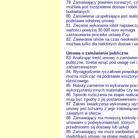
79. Zamawiający powinien rozważyć, c
możliwe jest rozdzielenie dostaw i robót
budowlanych
80. Zamówienie uzupełniające jest real
podstawie odrębnej umowy
81. Zlecenie wykonania robót naprawcz
wartości powyżej 30.000 euro wymaga
zastosowania procedur ustawy Pzp
82. Zawieranie umów na czas nieokreślo
możliwe tylko dla niektórych dostaw i u
Umowa o zamówienie publiczne
83. Analizując treść umowy o zamówien
publiczne, trzeba wziąć pod uwagę cel i
zamierzeniastron
84. Wynagrodzenie ryczałtowe powoduje
można rozliczać na podstawie kosztory
różnicowego
85. Roboty zamienne to wykonanie prac
wykorzystaniu innych materiałów czy te
86. Sposób rozliczenia na etapie realiz
musi być zgodny z jej postanowieniami 
87. Zakres świadczenia wykonawcy wyn
umowy jest tożsamy z jego zobowiązan
zawartym w ofercie
88. Zamawiający ma mniejszą kontrolę 
umowami o podwykonawstwo, których
przedmiotem są dostawy lub usługi
89. Zamawiający nie może swobodnie 
modyfikacji umowy na etapie realizacji