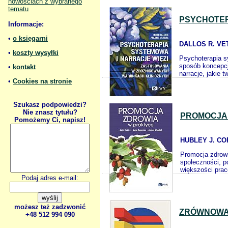
nowościach z wybranego
tematu
PSYCHOTER
Informacje:
•
o księgarni
DALLOS R. VE
•
koszty wysyłki
Psychoterapia s
sposób koncepcj
•
kontakt
narracje, jakie 
•
Cookies na stronie
Szukasz podpowiedzi?
Nie znasz tytułu?
PROMOCJA
Pomożemy Ci, napisz!
HUBLEY J. C
Promocja zdrowi
społeczności, p
większości prac
Podaj adres e-mail:
możesz też zadzwonić
ZRÓWNOWAŻ
+48 512 994 090