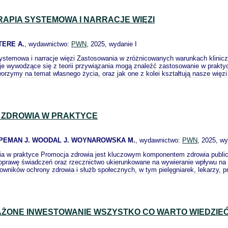
APIA SYSTEMOWA I NARRACJE WIĘZI
TERE A.
, wydawnictwo:
PWN
, 2025, wydanie I
ystemowa i narracje więzi Zastosowania w zróżnicowanych warunkach klinicz
e wywodzące się z teorii przywiązania mogą znaleźć zastosowanie w prakty
tworzymy na temat własnego życia, oraz jak one z kolei kształtują nasze wi
 ZDROWIA W PRAKTYCE
OPEMAN J. WOODAL J. WOYNAROWSKA M.
, wydawnictwo:
PWN
, 2025, wy
a w praktyce Promocja zdrowia jest kluczowym komponentem zdrowia publicz
oprawę świadczeń oraz rzecznictwo ukierunkowane na wywieranie wpływu na p
owników ochrony zdrowia i służb społecznych, w tym pielęgniarek, lekarzy, 
ONE INWESTOWANIE WSZYSTKO CO WARTO WIEDZIE