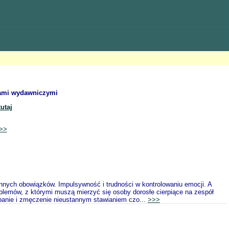
iami wydawniczymi
utaj
>>
nych obowiązków. Impulsywność i trudności w kontrolowaniu emocji. A
oblemów, z którymi muszą mierzyć się osoby dorosłe cierpiące na zespół
anie i zmęczenie nieustannym stawianiem czo...
>>>