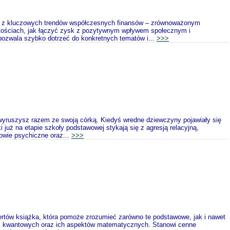
m z kluczowych trendów współczesnych finansów – zrównoważonym
rtościach, jak łączyć zysk z pozytywnym wpływem społecznym i
pozwala szybko dotrzeć do konkretnych tematów i...
>>>
ą wyruszysz razem ze swoją córką. Kiedyś wredne dziewczyny pojawiały się
już na etapie szkoły podstawowej stykają się z agresją relacyjną,
owie psychiczne oraz...
>>>
ertów książka, która pomoże zrozumieć zarówno te podstawowe, jak i nawet
 i kwantowych oraz ich aspektów matematycznych. Stanowi cenne