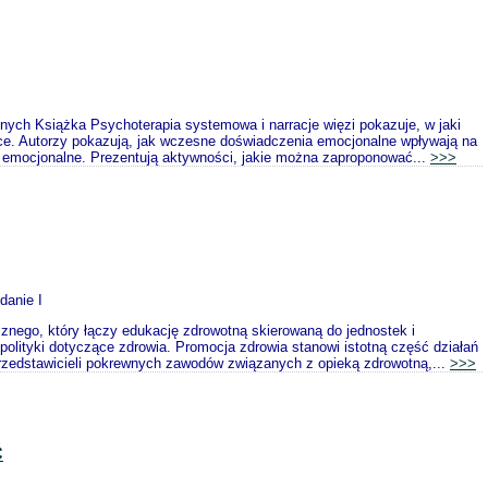
nych Książka Psychoterapia systemowa i narracje więzi pokazuje, w jaki
ce. Autorzy pokazują, jak wczesne doświadczenia emocjonalne wpływają na
ęzi emocjonalne. Prezentują aktywności, jakie można zaproponować...
>>>
danie I
nego, który łączy edukację zdrowotną skierowaną do jednostek i
olityki dotyczące zdrowia. Promocja zdrowia stanowi istotną część działań
przedstawicieli pokrewnych zawodów związanych z opieką zdrowotną,...
>>>
Ć