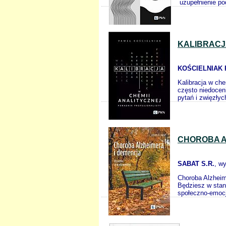
uzupełnienie po
KALIBRACJ
KOŚCIELNIAK 
Kalibracja w che
często niedocen
pytań i zwięzłyc
CHOROBA A
SABAT S.R.
, w
Choroba Alzheim
Będziesz w stani
społeczno-emocjo