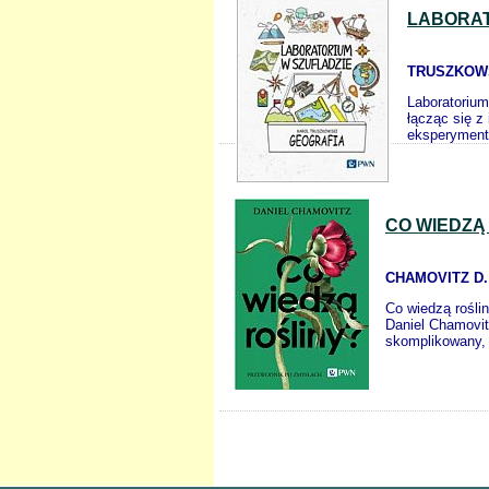
LABORAT
TRUSZKOWS
Laboratorium
łącząc się z
eksperymenty
CO WIEDZĄ
CHAMOVITZ D.
Co wiedzą rośli
Daniel Chamovitz
skomplikowany, n