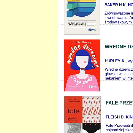
BAKER H.K. H
Zrównoważone i
inwestowaniu. A
środowiskowym o
WREDNE DZ
HURLEY K.
, w
Wredne dziewczy
głównie w licea
nękaniem w inte
FALE PRZ
FLEISH D. KI
Fale Przewodni
najbardziej sk