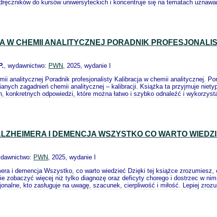
dręczników do kursów uniwersyteckich i koncentruje się na tematach uznawa
A W CHEMII ANALITYCZNEJ PORADNIK PROFESJONALI
P.
, wydawnictwo:
PWN
, 2025, wydanie I
mii analitycznej Poradnik profesjonalisty Kalibracja w chemii analitycznej. 
ianych zagadnień chemii analitycznej – kalibracji. Książka ta przyjmuje nie
h, konkretnych odpowiedzi, które można łatwo i szybko odnaleźć i wykorzysta
LZHEIMERA I DEMENCJA WSZYSTKO CO WARTO WIEDZ
ydawnictwo:
PWN
, 2025, wydanie I
era i demencja Wszystko, co warto wiedzieć Dzięki tej książce zrozumiesz, c
e zobaczyć więcej niż tylko diagnozę oraz deficyty chorego i dostrzec w nim
nalne, kto zasługuje na uwagę, szacunek, cierpliwość i miłość. Lepiej zrozu