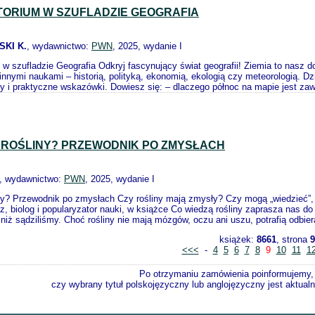
ORIUM W SZUFLADZIE GEOGRAFIA
KI K.
, wydawnictwo:
PWN
, 2025, wydanie I
 w szufladzie Geografia Odkryj fascynujący świat geografii! Ziemia to nasz
 innymi naukami – historią, polityką, ekonomią, ekologią czy meteorologią. Dz
 i praktyczne wskazówki. Dowiesz się: – dlaczego północ na mapie jest zaw
 ROŚLINY? PRZEWODNIK PO ZMYSŁACH
, wydawnictwo:
PWN
, 2025, wydanie I
ny? Przewodnik po zmysłach Czy rośliny mają zmysły? Czy mogą „wiedzieć”, 
, biolog i popularyzator nauki, w książce Co wiedzą rośliny zaprasza nas do 
iż sądziliśmy. Choć rośliny nie mają mózgów, oczu ani uszu, potrafią odbier
książek:
8661
, strona
9
<<<
-
4
5
6
7
8
9
10
11
1
Po otrzymaniu zamówienia poinformujemy,
czy wybrany tytuł polskojęzyczny lub anglojęzyczny jest aktualni