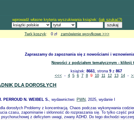
wprowadź własne kryteria wyszukiwania książek: (
jak szukać?
)
Twój koszyk
: 0 zł
zamówienie wysyłkowe >>>
Zapraszamy do zapoznania się z nowościami i wznowien
Nowości z podziałem tematycznym - kliknij t
książek:
8661
, strona
9
z
867
<<<
-
4
5
6
7
8
9
10
11
12
13
14
-
>
DNIK DLA DOROSŁYCH
. PERROUD N. WEIBEL S.
, wydawnictwo:
PWN
, 2025, wydanie I
la dorosłych Problemy z koncentracją. Chaos podczas wykonywania codzien
ucia czasu, zapominanie i skłonność do rozpraszania się. To tylko część pr
 psychoruchowej z deficytem uwagi, zwany ADHD. Do tego dochodzi wyczerp