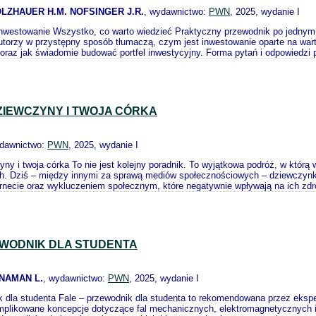
OLZHAUER H.M. NOFSINGER J.R.
, wydawnictwo:
PWN
, 2025, wydanie I
nwestowanie Wszystko, co warto wiedzieć Praktyczny przewodnik po jedny
utorzy w przystępny sposób tłumaczą, czym jest inwestowanie oparte na wa
raz jak świadomie budować portfel inwestycyjny. Forma pytań i odpowiedzi 
IEWCZYNY I TWOJA CÓRKA
ydawnictwo:
PWN
, 2025, wydanie I
ny i twoja córka To nie jest kolejny poradnik. To wyjątkowa podróż, w któr
ch. Dziś – między innymi za sprawą mediów społecznościowych – dziewczynki 
rnecie oraz wykluczeniem społecznym, które negatywnie wpływają na ich zdr
EWODNIK DLA STUDENTA
NNAMAN L.
, wydawnictwo:
PWN
, 2025, wydanie I
k dla studenta Fale – przewodnik dla studenta to rekomendowana przez eksp
omplikowane koncepcje dotyczące fal mechanicznych, elektromagnetycznych