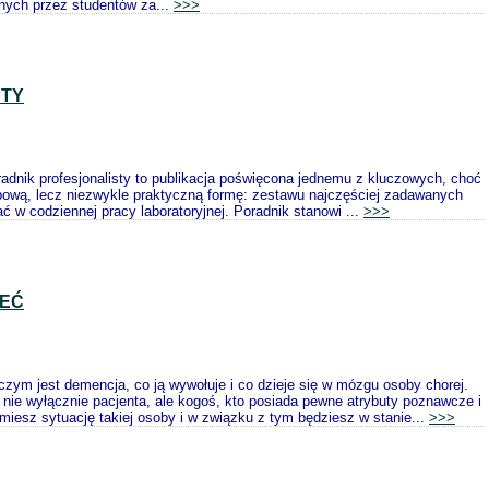
nych przez studentów za...
>>>
STY
Poradnik profesjonalisty to publikacja poświęcona jednemu z kluczowych, choć
typową, lecz niezwykle praktyczną formę: zestawu najczęściej zadawanych
ć w codziennej pracy laboratoryjnej. Poradnik stanowi ...
>>>
IEĆ
zym jest demencja, co ją wywołuje i co dzieje się w mózgu osoby chorej.
 nie wyłącznie pacjenta, ale kogoś, kto posiada pewne atrybuty poznawcze i
miesz sytuację takiej osoby i w związku z tym będziesz w stanie...
>>>