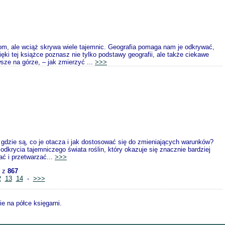
 dom, ale wciąż skrywa wiele tajemnic. Geografia pomaga nam je odkrywać,
ięki tej książce poznasz nie tylko podstawy geografii, ale także ciekawe
sze na górze, – jak zmierzyć ...
>>>
gdzie są, co je otacza i jak dostosować się do zmieniających warunków?
odkrycia tajemniczego świata roślin, który okazuje się znacznie bardziej
ać i przetwarzać...
>>>
z
867
2
13
14
-
>>>
e na półce księgarni.