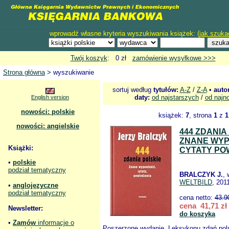
wprowadź własne kryteria wyszukiwania książek: (
jak szuka
Twój koszyk
: 0 zł
zamówienie wysyłkowe >>>
Strona główna
> wyszukiwanie
sortuj według
tytułów:
A-Z
/
Z-A
•
auto
daty:
od najstarszych
/
od najn
English version
nowości: polskie
książek:
7
, strona
1
z
1
nowości: angielskie
444 ZDANIA
ZNANE WYP
Książki:
CYTATY PO
•
polskie
podział tematyczny
BRALCZYK J.
,
WELTBILD
, 201
•
anglojęzyczne
podział tematyczny
cena netto:
43.9
cena 41,71 zł
Newsletter:
do koszyka
•
Zamów
informacje o
Poszerzone wydanie „Leksykonu zdań pols