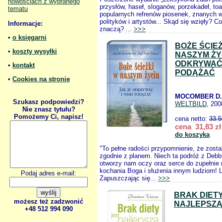
nowościach z wybranego
przysłów, haseł, sloganów, porzekadeł, to
tematu
popularnych refrenów piosenek, znanych 
polityków i artystów... Skąd się wzięły? 
Informacje:
znaczą? ...
>>>
•
o księgarni
BOŻE ŚCIEŻ
•
koszty wysyłki
NASZYM ŻY
ODKRYWAĆ I
•
kontakt
PODĄŻAĆ
•
Cookies na stronie
MOCOMBER D.
Szukasz podpowiedzi?
WELTBILD
, 200
Nie znasz tytułu?
Pomożemy Ci, napisz!
cena netto:
33.5
cena 31,83 zł
do koszyka
"To pełne radości przypomnienie, że zosta
zgodnie z planem. Niech ta podróż z Deb
otworzy nam oczy oraz serce do zupełnie
kochania Boga i służenia innym ludziom! L
Podaj adres e-mail:
Zapuszczając się...
>>>
BRAK DIETY
możesz też zadzwonić
NAJLEPSZĄ
+48 512 994 090