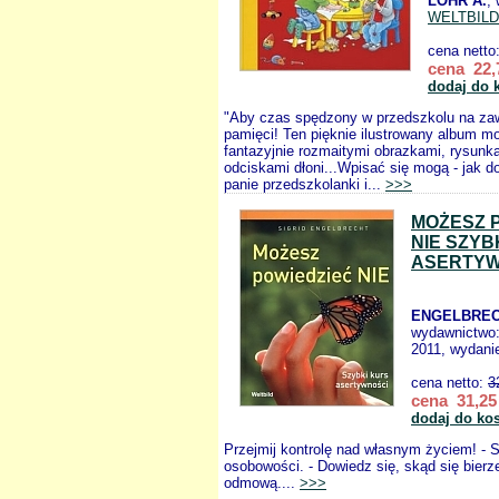
LOHR A.
,
WELTBILD
cena netto
cena 22,
dodaj do 
"Aby czas spędzony w przedszkolu na za
pamięci! Ten pięknie ilustrowany album m
fantazyjnie rozmaitymi obrazkami, rysunka
odciskami dłoni...Wpisać się mogą - jak d
panie przedszkolanki i...
>>>
MOŻESZ 
NIE SZYB
ASERTYW
ENGELBREC
wydawnictwo
2011, wydanie
cena netto:
3
cena 31,25 
dodaj do ko
Przejmij kontrolę nad własnym życiem! - S
osobowości. - Dowiedz się, skąd się bierz
odmową....
>>>