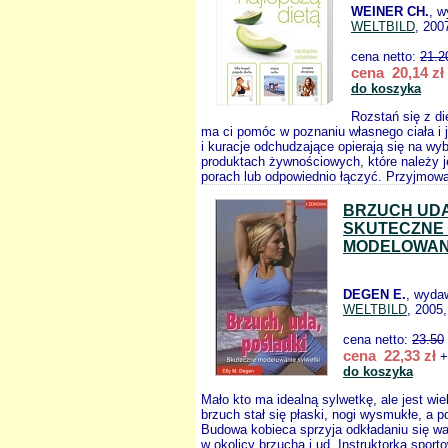
WEINER CH.
, w
WELTBILD
, 200
cena netto:
21.2
cena 20,14 zł
do koszyka
Rozstań się z di
ma ci pomóc w poznaniu własnego ciała i j
i kuracje odchudzające opierają się na wy
produktach żywnościowych, które należy j
porach lub odpowiednio łączyć. Przyjmowa
BRZUCH UDA
SKUTECZNE
MODELOWANI
DEGEN E.
, wyda
WELTBILD
, 2005,
cena netto:
23.50
cena 22,33 zł
+
do koszyka
Mało kto ma idealną sylwetkę, ale jest wi
brzuch stał się płaski, nogi wysmukłe, a po
Budowa kobieca sprzyja odkładaniu się w
w okolicy brzucha i ud. Instruktorka spor