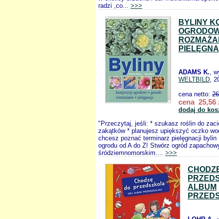
radzi ,co...
>>>
BYLINY 
OGRODOW
ROZMAŻA
PIELĘGN
ADAMS K.
, w
WELTBILD
, 2
cena netto:
26
cena 25,56 
dodaj do kos
"Przeczytaj, jeśli: * szukasz roślin do zac
zakątków * planujesz upiększyć oczko wo
chcesz poznać terminarz pielęgnacji bylin
ogrodu od A do Z! Stwórz ogród zapachowy
śródziemnomorskim....
>>>
CHODZ
PRZEDS
ALBUM
PRZED