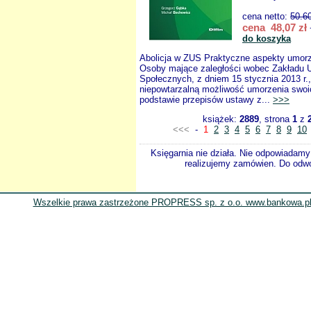
cena netto:
50.6
cena 48,07 zł
do koszyka
Abolicja w ZUS Praktyczne aspekty umorz
Osoby mające zaległości wobec Zakładu 
Społecznych, z dniem 15 stycznia 2013 r.
niepowtarzalną możliwość umorzenia swoi
podstawie przepisów ustawy z...
>>>
książek:
2889
, strona
1
z
<<<
-
1
2
3
4
5
6
7
8
9
10
Księgarnia nie działa. Nie odpowiadamy 
realizujemy zamówien. Do odwol
Wszelkie prawa zastrzeżone PROPRESS sp. z o.o. www.bankowa.pl