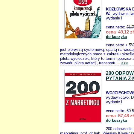
KOZŁOWSKA D
W.
, wydawnictw
wydanie I
cena netto:
51.
cena 49,12 zł
do koszyka
cena netto + 5%
jest pierwszą systemową, opartą na wiod
metodologicznych pracą z zakresu określe
pilota wycieczek, który to termin poprzez 
zawodu pilota awiacji, transportu...
>>>
200 ODPOW
PYTANIA Z
WOJCIECHOWS
wydawnictwo:
D
wydanie I
cena netto:
60.
cena 57,48 zł
do koszyka
200 odpowiedzi 
marketingu prof. dr hab. Wiesław Kowalcz