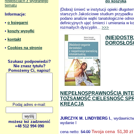
nowościach z wybranego
do koszyka
tematu
(Dobra) śmierć w instytucji opieki długote
starszych Jakościowe studium przypadku 
Informacje:
podano analizie wątki tanatologiczne odno
•
o księgarni
definicyjnych ujęć śmierci i umierania w k
rozmaitych dyscyplin...
>>>
•
koszty wysyłki
(NIE)DOST
•
kontakt
DOROSŁOŚC
•
Cookies na stronie
Szukasz podpowiedzi?
Nie znasz tytułu?
Pomożemy Ci, napisz!
NIEPEŁNOSPRAWNOŚCIĄ INT
TOŻSAMOŚĆ CIELESNOŚĆ S
KREACJA
Podaj adres e-mail:
JURCZYK M. LINDYBERG I.
, wydawnict
możesz też zadzwonić
wydanie I
+48 512 994 090
Twoja cena 51,30 zł
cena netto:
54.00