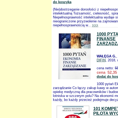
do koszyka
(Nie)dostrzeganie dorosłości z niepełnosp
intelektualną Tożsamość, cielesność, spr
Niepełnosprawność intelektualna wydaje s
nieograniczone przyzwolenie na zajmowani
niepełnosprawnością w...
>>>
1000 PYT
FINANSE
ZARZĄDZ
WAŁĘGA G.
,
DIFIN
, 2018, 
cena netto:
5
cena 52,35 
dodaj do ko
1000 pytań E
zarządzanie Co łączy zakup kawy w auto
opiekę medyczną dla pracowników i budow
lotniska w szczerym polu? Na ekonomii m
każdy, bo każdy przecież podejmuje decyz
101 KOMPE
PILOTA WY