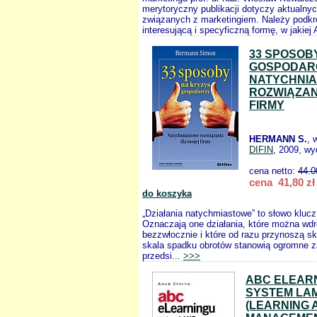
merytoryczny publikacji dotyczy aktualny
związanych z marketingiem. Należy podkr
interesującą i specyficzną formę, w jakiej 
33 SPOSOB
GOSPODAR
NATYCHNI
ROZWIĄZAN
FIRMY
HERMANN S.
, 
DIFIN
, 2009, wy
cena netto:
44.0
cena 41,80 zł
do koszyka
„Działania natychmiastowe” to słowo klucz 
Oznaczają one działania, które można wd
bezzwłocznie i które od razu przynoszą s
skala spadku obrotów stanowią ogromne z
przedsi...
>>>
ABC ELEAR
SYSTEM LA
(LEARNING 