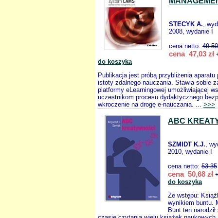
MANAGEMEN
STECYK A.
, wy
2008, wydanie I
cena netto:
49.50
cena 47,03 zł
+
do koszyka
Publikacja jest próbą przybliżenia aparatu
istoty zdalnego nauczania. Stawia sobie z
platformy eLearningowej umożliwiającej w
uczestnikom procesu dydaktycznego bezp
wkroczenie na drogę e-nauczania. ...
>>>
ABC KREAT
SZMIDT K.J.
, w
2010, wydanie I
cena netto:
53.35
cena 50,68 zł
+
do koszyka
Ze wstępu: Książk
wynikiem buntu. 
Bunt ten narodził 
czasie czytania wielu książek naukowych,