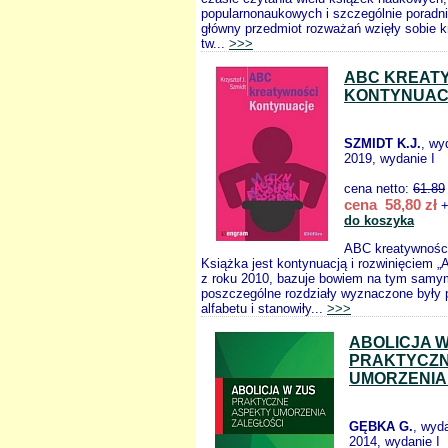
popularnonaukowych i szczególnie poradni
główny przedmiot rozważań wzięły sobie k
tw...
>>>
ABC KREAT
KONTYNUAC
SZMIDT K.J.
, wy
2019, wydanie I
cena netto:
61.89
cena 58,80 zł
+
do koszyka
ABC kreatywnośc
Książka jest kontynuacją i rozwinięciem 
z roku 2010, bazuje bowiem na tym samy
poszczególne rozdziały wyznaczone były pr
alfabetu i stanowiły...
>>>
ABOLICJA W
PRAKTYCZN
UMORZENIA
GĘBKA G.
, wyd
2014, wydanie I