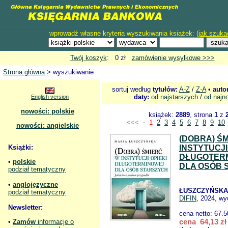
wprowadź własne kryteria wyszukiwania książek: (
jak szuka
Twój koszyk
: 0 zł
zamówienie wysyłkowe >>>
Strona główna
> wyszukiwanie
sortuj według
tytułów:
A-Z
/
Z-A
•
auto
daty:
od najstarszych
/
od najn
English version
nowości: polskie
książek:
2889
, strona
1
z
<<<
-
1
2
3
4
5
6
7
8
9
10
nowości: angielskie
(DOBRA) Ś
Książki:
INSTYTUCJI
DŁUGOTER
•
polskie
DLA OSÓB 
podział tematyczny
•
anglojęzyczne
ŁUSZCZYŃSKA
podział tematyczny
DIFIN
, 2024, wy
Newsletter:
cena netto:
67.5
cena 64,13 zł
•
Zamów
informacje o